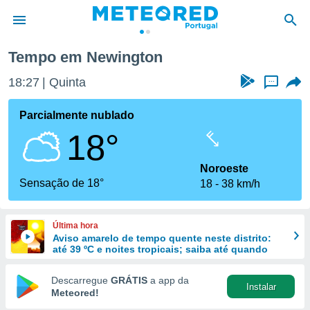
Tempo em Newington
de
18:27
Quinta
...
 da
empo.pt) foi
Parcialmente nublado
or
18°
is para
e as
 fornecidas
Noroeste
 qualidade.
Sensação de 18°
18
38 km/h
r a este
s das
opções:
Última hora
Aviso amarelo de tempo quente neste distrito:
ookies e
até 39 ºC e noites tropicais; saiba até quando
 forma
Descarregue
GRÁTIS
a app da
Instalar
e digital
Meteored!
da,