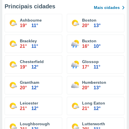
Principais cidades
Mais cidades
Ashbourne
Boston
19°
11°
20°
13°
Brackley
Buxton
21°
11°
16°
10°
Chesterfield
Glossop
19°
12°
17°
11°
Grantham
Humberston
20°
12°
20°
13°
Leicester
Long Eaton
21°
12°
21°
12°
Loughborough
Lutterworth