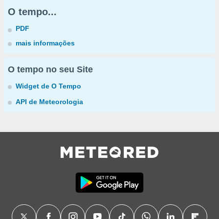
O tempo...
PDF
mais informações
O tempo no seu Site
Widget de O Tempo
API de Meteorologia