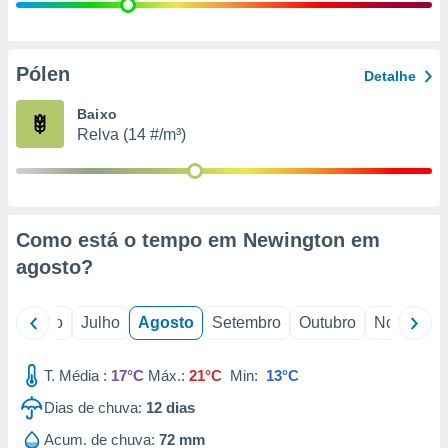
conteúdos.
ção
Pólen
Detalhe
ão através
de
Baixo
,
Relva (14 #/m³)
 e
dos,
publicidade
s, estudos
Como está o tempo em Newington em
a e
mento de
agosto
?
ossos 1199
o
Junho
Julho
Agosto
Setembro
Outubro
Novembro
eiros
T. Média :
17°C
Máx.:
21°C
Min:
13°C
Dias de chuva:
12
dias
Acum. de chuva:
72 mm