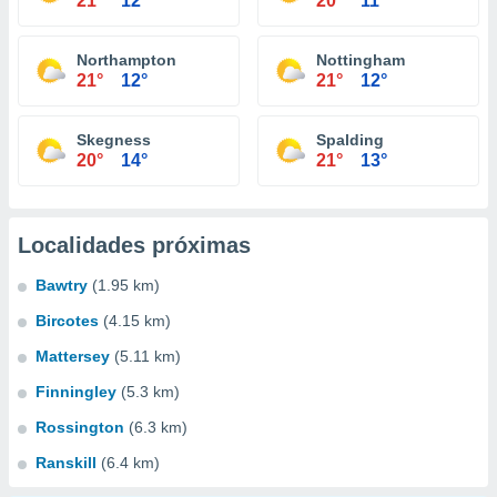
21°
12°
20°
11°
Northampton
Nottingham
21°
12°
21°
12°
Skegness
Spalding
20°
14°
21°
13°
Localidades próximas
Bawtry
(1.95 km)
Bircotes
(4.15 km)
Mattersey
(5.11 km)
Finningley
(5.3 km)
Rossington
(6.3 km)
Ranskill
(6.4 km)