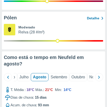
conteúdos.
ção
Pólen
Detalhe
ão através
de
Moderado
,
Relva (28 #/m³)
 e
dos,
publicidade
s, estudos
Como está o tempo em Neufeld em
a e
mento de
agosto
?
ossos 1199
o
Junho
Julho
Agosto
Setembro
Outubro
Novembro
eiros
T. Média :
18°C
Máx.:
21°C
Min:
14°C
Dias de chuva:
15
dias
Acum. de chuva:
93 mm