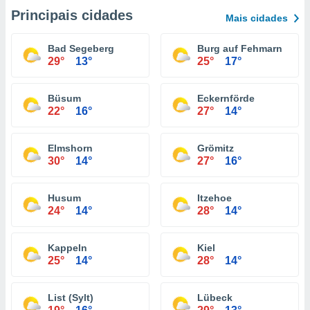
Principais cidades
Mais cidades
Bad Segeberg
Burg auf Fehmarn
29°
13°
25°
17°
Büsum
Eckernförde
22°
16°
27°
14°
Elmshorn
Grömitz
30°
14°
27°
16°
Husum
Itzehoe
24°
14°
28°
14°
Kappeln
Kiel
25°
14°
28°
14°
List (Sylt)
Lübeck