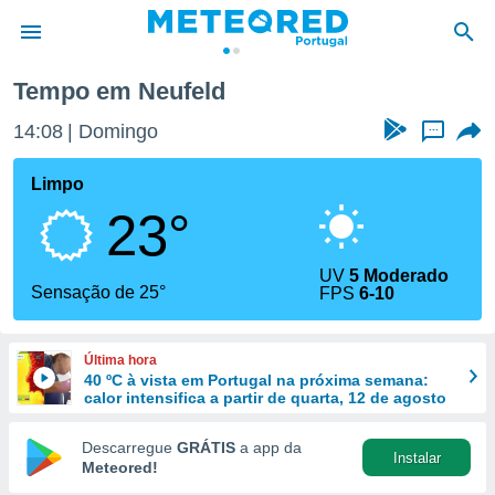
Tempo em Neufeld
de
14:08
Domingo
...
 da
empo.pt) foi
Limpo
or
23°
is para
e as
 fornecidas
UV
5 Moderado
 qualidade.
Sensação de 25°
FPS
6-10
r a este
s das
opções:
Última hora
40 ºC à vista em Portugal na próxima semana:
ookies e
calor intensifica a partir de quarta, 12 de agosto
 forma
Descarregue
GRÁTIS
a app da
Instalar
e digital
Meteored!
da,