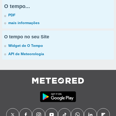
O tempo...
PDF
mais informações
O tempo no seu Site
Widget de O Tempo
API de Meteorologia