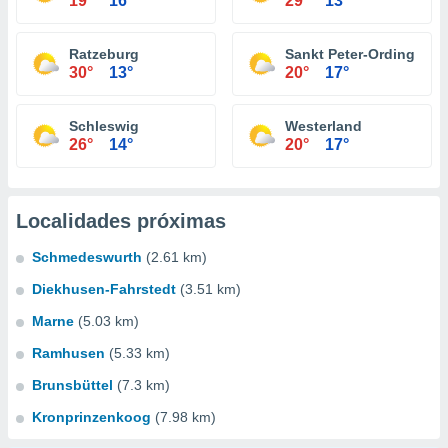
19°
16°
29°
13°
Ratzeburg
Sankt Peter-Ording
30°
13°
20°
17°
Schleswig
Westerland
26°
14°
20°
17°
Localidades próximas
Schmedeswurth
(2.61 km)
Diekhusen-Fahrstedt
(3.51 km)
Marne
(5.03 km)
Ramhusen
(5.33 km)
Brunsbüttel
(7.3 km)
Kronprinzenkoog
(7.98 km)