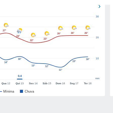
30
27°
26°
26°
26°
24°
20
23°
22°
10
16°
16°
15°
14°
13°
12°
11°
0.4
mm
Qua
12
Qui
13
Sex
14
Sáb
15
Dom
16
Seg
17
Ter
18
Mínima
Chuva