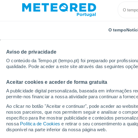
O tempo
Notíc
Aviso de privacidade
O conteúdo da Tempo.pt (tempo.pt) foi preparado por profissiona
qualidade. Pode aceder a este site através das seguintes opçõe
Aceitar cookies e aceder de forma gratuita
Início
Estados Unidos
Estado de Michigan
Ness
A publicidade digital personalizada, baseada em informações r
permite-nos financiar a nossa atividade para continuar a fornec
Tempo em Nessen City 
Ao clicar no botão "Aceitar e continuar", pode aceder ao websit
nossos parceiros, que nos permitem seguir e analisar o compo
04:53
Quinta
específico para lhe mostrar publicidade e conteúdos persona
nossa
Política de Cookies
e retirar o seu consentimento a qua
disponível na parte inferior da nossa página web.
Nevoeiro