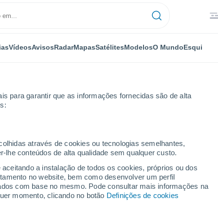
ias
Vídeos
Avisos
Radar
Mapas
Satélites
Modelos
O Mundo
Esqui
is para garantir que as informações fornecidas são de alta
s:
en City
ecolhidas através de cookies ou tecnologias semelhantes,
er-lhe conteúdos de alta qualidade sem qualquer custo.
- MI
e aceitando a instalação de todos os cookies, próprios ou dos
rtamento no website, bem como desenvolver um perfil
...
lizados com base no mesmo. Pode consultar mais informações na
lquer momento, clicando no botão
Definições de cookies
Por horas
Bancos de névoa nas próximas
horas