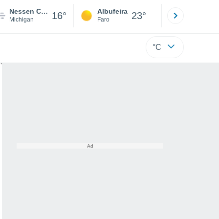
Nessen City
Albufeira
Lisboa
16°
23°
Michigan
Faro
Lisboa
°C