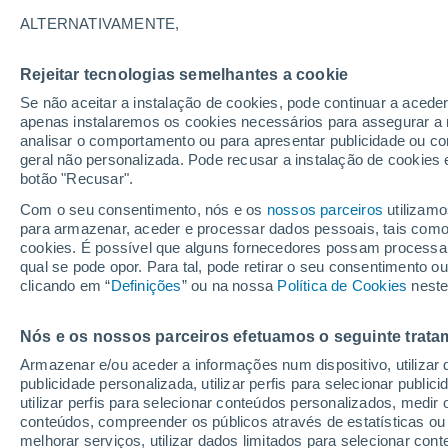
16°
ALTERNATIVAMENTE,
Rejeitar tecnologias semelhantes a cookie
Lua mingu
Se não aceitar a instalação de cookies, pode continuar a acede
Iluminada
Sensação de 16°
apenas instalaremos os cookies necessários para assegurar a 
analisar o comportamento ou para apresentar publicidade ou co
geral não personalizada. Pode recusar a instalação de cookies 
botão "Recusar".
Última hora
Subida das temperaturas, poeiras do Saara e
Com o seu consentimento, nós e os
nossos parceiros
utilizamo
chuva: datas e zonas mais afetadas em Portu
para armazenar, aceder e processar dados pessoais, tais como a
cookies. É possível que alguns fornecedores possam processa
O Tempo 1 - 7 Dias
Atualidade
Mapas de chuva
R
qual se pode opor. Para tal, pode retirar o seu consentimento 
clicando em “
Definições
” ou na nossa
Política de Cookies
neste
Nós e os nossos parceiros efetuamos o seguinte trata
Amanhã
Sábado
D
Hoje
Armazenar e/ou aceder a informações num dispositivo, utilizar da
7 Ago.
8 Ago.
6 Ago.
publicidade personalizada, utilizar perfis para selecionar public
utilizar perfis para selecionar conteúdos personalizados, med
conteúdos, compreender os públicos através de estatísticas ou
melhorar serviços, utilizar dados limitados para selecionar cont
50%
50%