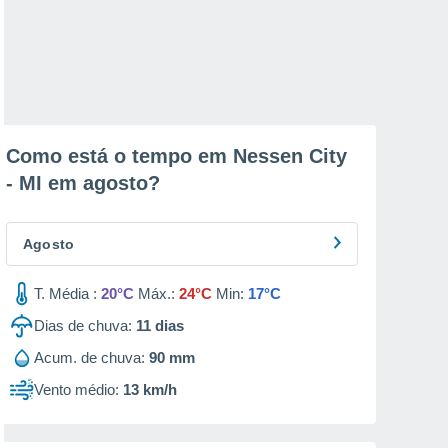
Como está o tempo em Nessen City
- MI em
agosto
?
Agosto
T. Média :
20°C
Máx.:
24°C
Min:
17°C
Dias de chuva:
11
dias
Acum. de chuva:
90 mm
Vento médio:
13 km/h