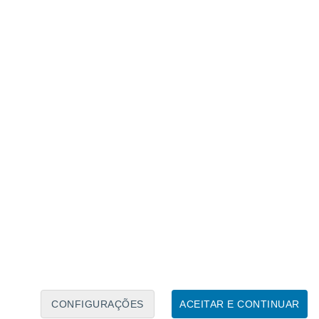
Calendário Lunar
Seg
Ter
Qua
Qui
Sex
Sáb
Domo
6
7
8
9
10
11
12
13
14
15
16
17
18
19
CONFIGURAÇÕES
ACEITAR E CONTINUAR