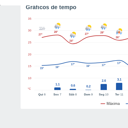
Gráficos de tempo
35
30
28°
28°
27°
27°
26°
24°
25
20
17°
17°
17°
15
16°
16°
15°
10
3.1
2.6
1.1
0.6
0.2
°C
Qui
6
Sex
7
Sáb
8
Dom
9
Seg
10
Ter
11
Máxima