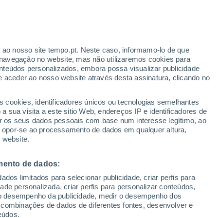
ante
r ao nosso site tempo.pt. Neste caso, informamo-lo de que
:
44%
navegação no website, mas não utilizaremos cookies para
nteúdos personalizados, embora possa visualizar publicidade
e aceder ao nosso website através desta assinatura, clicando no
s cookies, identificadores únicos ou tecnologias semelhantes
gal
 sua visita a este sitio Web, endereços IP e identificadores de
r os seus dados pessoais com base num interesse legítimo, ao
adar de Chuva
Satélites
Modelos
ou opor-se ao processamento de dados em qualquer altura,
 website.
mento de dados:
omingo
Segunda
Terça
Quarta
dos limitados para selecionar publicidade, criar perfis para
9 Ago.
10 Ago.
11 Ago.
12 Ago.
idade personalizada, criar perfis para personalizar conteúdos,
ir o desempenho da publicidade, medir o desempenho dos
 combinações de dados de diferentes fontes, desenvolver e
eúdos.
60%
80%
50%