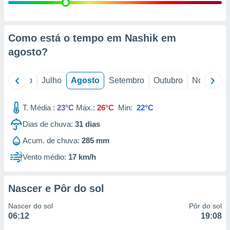
conteúdos.
ção
Como está o tempo em Nashik em
ão através
agosto
?
de
,
 e
o
Junho
Julho
Agosto
Setembro
Outubro
Novembro
dos,
publicidade
T. Média :
23°C
Máx.:
26°C
Min:
22°C
s, estudos
Dias de chuva:
31
dias
a e
mento de
Acum. de chuva:
285 mm
Vento médio:
17 km/h
ossos 1199
eiros
Nascer e Pôr do sol
Nascer do sol
Pôr do sol
06:12
19:08