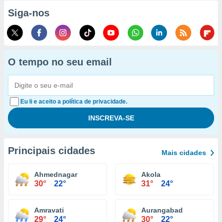
Siga-nos
O tempo no seu email
Eu li e aceito a política de privacidade.
Principais cidades
Mais cidades
Ahmednagar
Akola
30°
22°
31°
24°
Amravati
Aurangabad
29°
24°
30°
22°