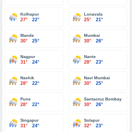
Kolhapur
Lonavala
27°
22°
25°
21°
Mande
Mumbai
30°
25°
30°
26°
Nagpur
Nante
31°
24°
28°
23°
Nashik
Navi Mumbai
28°
22°
30°
25°
Pune
Santacruz Bombay
28°
22°
30°
26°
Singapur
Solapur
31°
24°
32°
23°