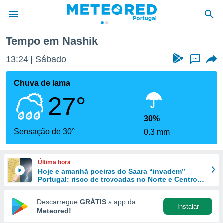
Tempo em Nashik
de
13:24
Sábado
...
 da
empo.pt) foi
Chuva de lama
or
27°
is para
e as
 fornecidas
30%
 qualidade.
Sensação de 30°
0.3 mm
r a este
s das
opções:
Última hora
Hoje e amanhã poeiras do Saara “invadem”
ookies e
Portugal: risco de trovoadas no Norte e Centro
 forma
aumenta
Descarregue
GRÁTIS
a app da
Instalar
e digital
Meteored!
da,