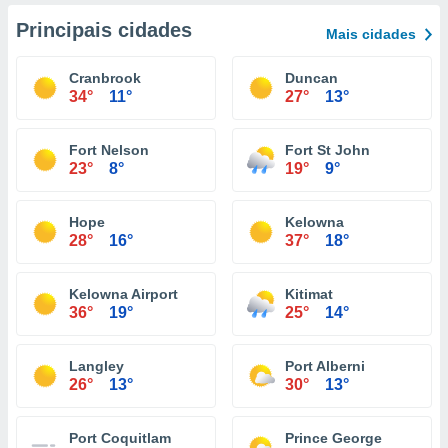
Principais cidades
Mais cidades
Cranbrook
Duncan
34°
11°
27°
13°
Fort Nelson
Fort St John
23°
8°
19°
9°
Hope
Kelowna
28°
16°
37°
18°
Kelowna Airport
Kitimat
36°
19°
25°
14°
Langley
Port Alberni
26°
13°
30°
13°
Port Coquitlam
Prince George