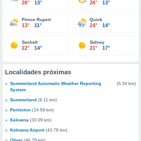
26°
13°
26°
13°
Prince Rupert
Quick
13°
11°
24°
14°
Sechelt
Sidney
22°
14°
21°
17°
Localidades próximas
Summerland Automatic Weather Reporting
(5.34 km)
System
Summerland
(6.11 km)
Penticton
(14.58 km)
Kelowna
(33.09 km)
Kelowna Airport
(43.78 km)
Oliver
(46.29 km)