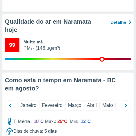
o qual se
ara tal,
 o seu
Qualidade do ar em Naramata
to ou opor-
Detalhe
essamento
hoje
m qualquer
ando em “
Muito má
99
 ou na
PM₂₅ (146 µg/m³)
 Cookies
te.
 nossos
Como está o tempo em Naramata - BC
s o
em
agosto
?
o de
Janeiro
Fevereiro
Março
Abril
Maio
Junho
e/ou aceder
ões num
T. Média :
18°C
Máx.:
25°C
Min:
12°C
utilizar
ados para
Dias de chuva:
5
dias
publicidade,