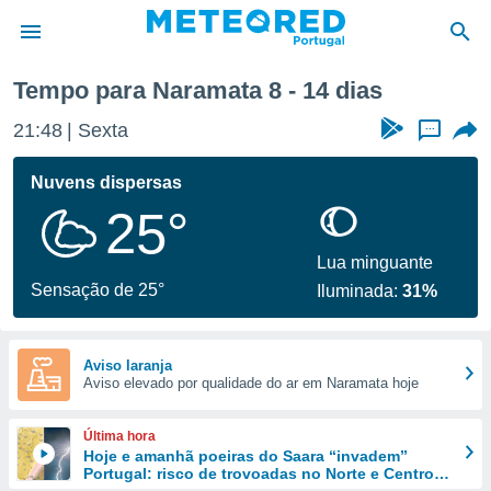
semana
Tempo para Naramata 8 - 14 dias
de
21:48
Sexta
...
 da
empo.pt) foi
Nuvens dispersas
or
25°
is para
e as
 fornecidas
Lua minguante
 qualidade.
Sensação de 25°
Iluminada:
31%
r a este
s das
opções:
Aviso laranja
Aviso elevado por qualidade do ar em Naramata hoje
ookies e
 forma
Última hora
e digital
Hoje e amanhã poeiras do Saara “invadem”
Portugal: risco de trovoadas no Norte e Centro
da,