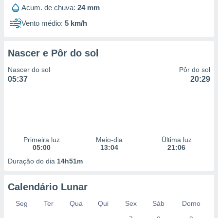
 para
Acum. de chuva:
24 mm
Vento médio:
5 km/h
a, utilizar
selecionar
Nascer e Pôr do sol
a, criar
personalizar
Nascer do sol
Pôr do sol
tilizar
05:37
20:29
selecionar
dos, medir
nho da
, medir o
o dos
Primeira luz
Meio-dia
Última luz
r os
05:00
13:04
21:06
ravés de
Duração do dia
14h51m
s ou
s de dados
es fontes,
Calendário Lunar
 e melhorar
ilizar dados
Seg
Ter
Qua
Qui
Sex
Sáb
Domo
ara