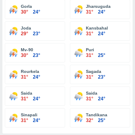
Gorla
Jharsuguda
30°
24°
31°
24°
Joda
Kansbahal
29°
23°
31°
24°
Mv-90
Puri
30°
23°
31°
25°
Rourkela
Sagada
31°
24°
31°
23°
Saida
Saida
31°
24°
31°
24°
Sinapali
Tandikana
31°
24°
32°
25°