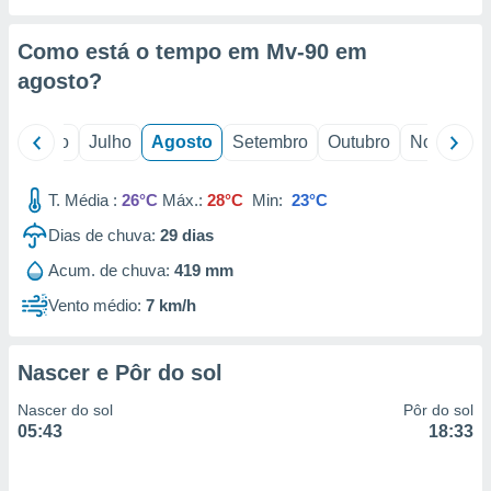
conteúdos.
Como está o tempo em Mv-90 em
ção
agosto
?
ão através
de
,
o
Junho
Julho
Agosto
Setembro
Outubro
Novembro
 e
T. Média :
26°C
Máx.:
28°C
Min:
23°C
dos,
publicidade
Dias de chuva:
29
dias
s, estudos
a e
Acum. de chuva:
419 mm
mento de
Vento médio:
7 km/h
ossos 1199
eiros
Nascer e Pôr do sol
Nascer do sol
Pôr do sol
05:43
18:33