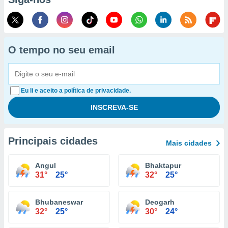
O tempo no seu email
Eu li e aceito a política de privacidade.
Principais cidades
Mais cidades
Angul
Bhaktapur
31°
25°
32°
25°
Bhubaneswar
Deogarh
32°
25°
30°
24°