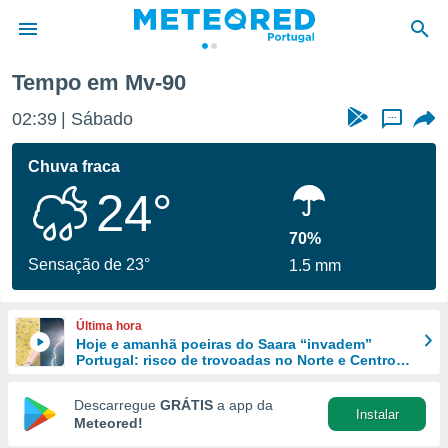
Tempo em Mv-90
de
02:39
Sábado
...
 da
empo.pt) foi
Chuva fraca
or
24°
is para
e as
 fornecidas
70%
 qualidade.
Sensação de 23°
1.5 mm
r a este
s das
opções:
Última hora
Hoje e amanhã poeiras do Saara “invadem”
ookies e
Portugal: risco de trovoadas no Norte e Centro
 forma
aumenta
Descarregue
GRÁTIS
a app da
Instalar
e digital
Meteored!
da,