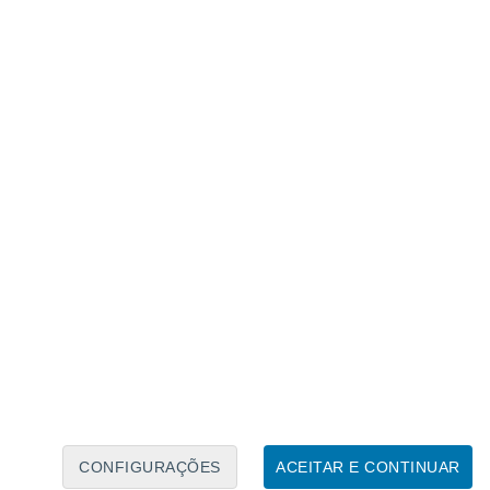
Calendário Lunar
Seg
Ter
Qua
Qui
Sex
Sáb
Domo
9
10
11
12
13
14
15
16
17
18
19
20
21
22
CONFIGURAÇÕES
ACEITAR E CONTINUAR