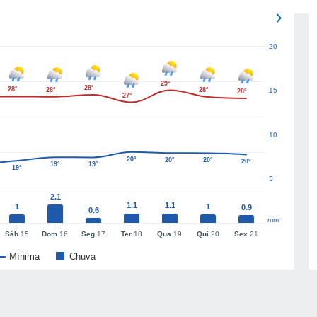
20
29°
28°
28°
28°
28°
15
28°
27°
10
20°
20°
20°
20°
19°
19°
19°
5
2.1
1.1
1.1
1
1
0.9
0.6
mm
Sáb
15
Dom
16
Seg
17
Ter
18
Qua
19
Qui
20
Sex
21
Mínima
Chuva