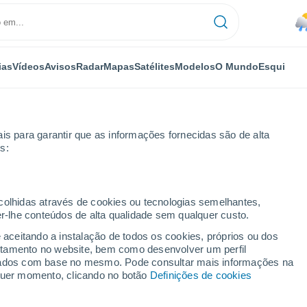
ias
Vídeos
Avisos
Radar
Mapas
Satélites
Modelos
O Mundo
Esqui
is para garantir que as informações fornecidas são de alta
s:
ecolhidas através de cookies ou tecnologias semelhantes,
er-lhe conteúdos de alta qualidade sem qualquer custo.
e aceitando a instalação de todos os cookies, próprios ou dos
rtamento no website, bem como desenvolver um perfil
...
lizados com base no mesmo. Pode consultar mais informações na
lquer momento, clicando no botão
Definições de cookies
Por horas
Chuva fraca nas próximas horas