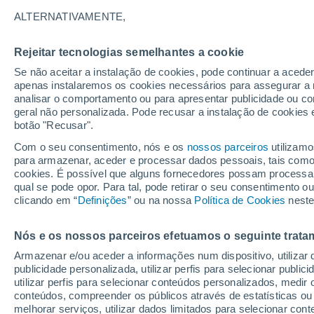
24°
ALTERNATIVAMENTE,
Rejeitar tecnologias semelhantes a cookie
70%
Se não aceitar a instalação de cookies, pode continuar a acede
Sensação de 24°
0.4 mm
apenas instalaremos os cookies necessários para assegurar a 
analisar o comportamento ou para apresentar publicidade ou co
geral não personalizada. Pode recusar a instalação de cookies 
botão "Recusar".
Última hora
40 ºC à vista em Portugal na próxima semana
Com o seu consentimento, nós e os
nossos parceiros
utilizamo
calor intensifica a partir de quarta, 12 de ago
para armazenar, aceder e processar dados pessoais, tais como a
cookies. É possível que alguns fornecedores possam processa
O Tempo 1 - 7 Dias
Radar de Chuva
Atualidade
Ma
qual se pode opor. Para tal, pode retirar o seu consentimento 
clicando em “
Definições
” ou na nossa
Política de Cookies
neste
Nós e os nossos parceiros efetuamos o seguinte trata
Amanhã
Terça
Hoje
Armazenar e/ou aceder a informações num dispositivo, utilizar da
10 Ago.
11 Ago.
9 Ago.
publicidade personalizada, utilizar perfis para selecionar public
utilizar perfis para selecionar conteúdos personalizados, med
conteúdos, compreender os públicos através de estatísticas ou
melhorar serviços, utilizar dados limitados para selecionar cont
90%
90%
90%