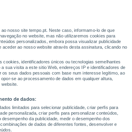
r ao nosso site tempo.pt. Neste caso, informamo-lo de que
navegação no website, mas não utilizaremos cookies para
nteúdos personalizados, embora possa visualizar publicidade
e aceder ao nosso website através desta assinatura, clicando no
:
s cookies, identificadores únicos ou tecnologias semelhantes
sto
 sua visita a este sitio Web, endereços IP e identificadores de
r os seus dados pessoais com base num interesse legítimo, ao
pas de chuva
Satélites
Modelos
ou opor-se ao processamento de dados em qualquer altura,
 website.
mento de dados:
Quarta
Quinta
Sexta
Sábado
dos limitados para selecionar publicidade, criar perfis para
12 Ago.
13 Ago.
14 Ago.
15 Ago.
idade personalizada, criar perfis para personalizar conteúdos,
ir o desempenho da publicidade, medir o desempenho dos
 combinações de dados de diferentes fontes, desenvolver e
eúdos.
90%
60%
60%