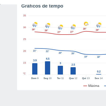
Gráficos de tempo
35
30
28°
28°
28°
28°
27°
27°
25
20
21°
21°
20°
20°
19°
18°
4.5
3.9
15
3
2.5
0.2
°C
Dom
9
Seg
10
Ter
11
Qua
12
Qui
13
Sex
14
Máxima