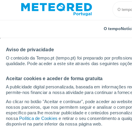
O tempo
Notíc
Aviso de privacidade
O conteúdo da Tempo.pt (tempo.pt) foi preparado por profissiona
qualidade. Pode aceder a este site através das seguintes opçõe
Aceitar cookies e aceder de forma gratuita
Início
Brasil
Estado de Pernambuco
Murupe
A publicidade digital personalizada, baseada em informações r
permite-nos financiar a nossa atividade para continuar a fornec
Tempo em Murupe - PE
Ao clicar no botão "Aceitar e continuar", pode aceder ao websit
nossos parceiros, que nos permitem seguir e analisar o compo
08:37
Domingo
específico para lhe mostrar publicidade e conteúdos persona
nossa
Política de Cookies
e retirar o seu consentimento a qua
disponível na parte inferior da nossa página web.
Chuva fraca