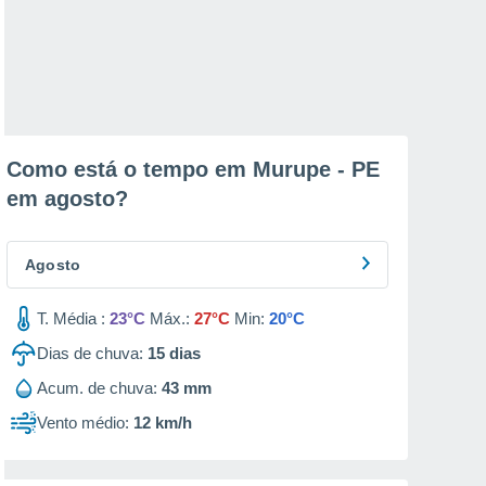
Como está o tempo em Murupe - PE
em
agosto
?
Agosto
T. Média :
23°C
Máx.:
27°C
Min:
20°C
Dias de chuva:
15
dias
Acum. de chuva:
43 mm
Vento médio:
12 km/h