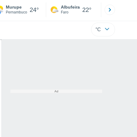
Murupe
Albufeira
Lisboa
24°
22°
Pernambuco
Faro
Lisboa
°C