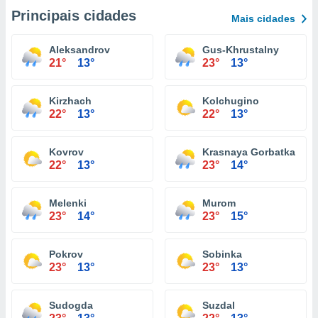
Principais cidades
Mais cidades
Aleksandrov
Gus-Khrustalny
21°
13°
23°
13°
Kirzhach
Kolchugino
22°
13°
22°
13°
Kovrov
Krasnaya Gorbatka
22°
13°
23°
14°
Melenki
Murom
23°
14°
23°
15°
Pokrov
Sobinka
23°
13°
23°
13°
Sudogda
Suzdal