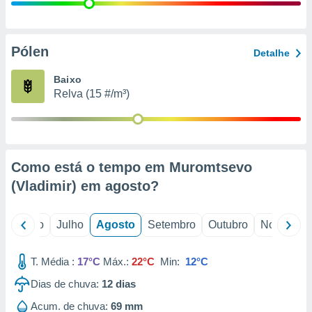
conteúdos.
ção
Pólen
Detalhe
ão através
de
Baixo
,
Relva (15 #/m³)
 e
dos,
publicidade
s, estudos
Como está o tempo em Muromtsevo
a e
mento de
(Vladimir) em
agosto
?
ossos 1199
o
Junho
Julho
Agosto
Setembro
Outubro
Novembro
eiros
T. Média :
17°C
Máx.:
22°C
Min:
12°C
Dias de chuva:
12
dias
Acum. de chuva:
69 mm