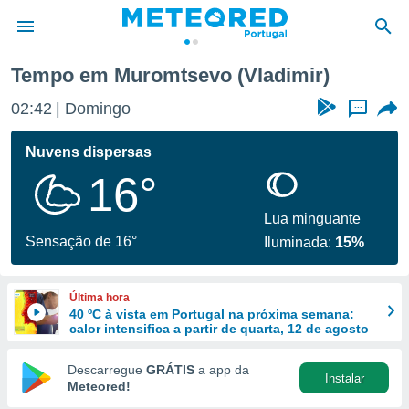
Tempo em Muromtsevo (Vladimir)
de
02:42
Domingo
...
 da
empo.pt) foi
Nuvens dispersas
or
16°
is para
e as
 fornecidas
Lua minguante
 qualidade.
Sensação de 16°
Iluminada:
15%
r a este
s das
opções:
Última hora
40 ºC à vista em Portugal na próxima semana:
ookies e
calor intensifica a partir de quarta, 12 de agosto
 forma
Descarregue
GRÁTIS
a app da
Instalar
e digital
Meteored!
da,