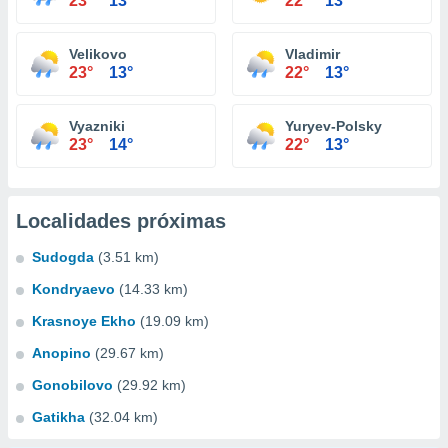
23°
13°
22°
13°
Velikovo
Vladimir
23°
13°
22°
13°
Vyazniki
Yuryev-Polsky
23°
14°
22°
13°
Localidades próximas
Sudogda
(3.51 km)
Kondryaevo
(14.33 km)
Krasnoye Ekho
(19.09 km)
Anopino
(29.67 km)
Gonobilovo
(29.92 km)
Gatikha
(32.04 km)