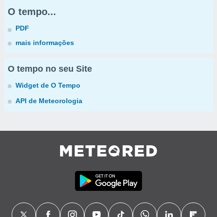
O tempo...
PDF
mais informações
O tempo no seu Site
Widget de O Tempo
API de Meteorologia