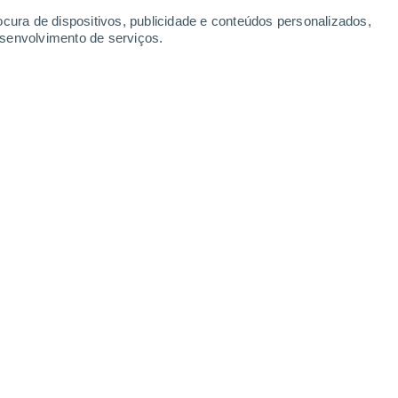
-
29
km/h
15
-
28
km/h
22
-
43
km/h
24
-
47
km/h
ocura de dispositivos, publicidade e conteúdos personalizados,
esenvolvimento de serviços.
to
sas
Oeste
2 Baixo
12
-
30 km/h
FPS:
não
Nordeste
1 Baixo
24
-
43 km/h
FPS:
não
Este
0 Baixo
5
-
44 km/h
FPS:
não
Sul
0 Baixo
7
-
14 km/h
FPS:
não
Sudeste
0 Baixo
6
-
13 km/h
FPS:
não