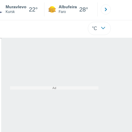
Muravlevo
Albufeira
Lisboa
22°
28°
Kursk
Faro
Lisboa
°C