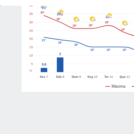
40
34°
35
30°
30
28°
26°
26°
24°
25
20
21°
19°
18°
15
15°
15°
15°
2
10
5
0.6
°C
Sex
7
Sáb
8
Dom
9
Seg
10
Ter
11
Qua
12
Máxima