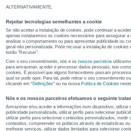
22°
ALTERNATIVAMENTE,
Rejeitar tecnologias semelhantes a cookie
Lua mingu
Se não aceitar a instalação de cookies, pode continuar a acede
Iluminada
Sensação de 21°
apenas instalaremos os cookies necessários para assegurar a 
analisar o comportamento ou para apresentar publicidade ou co
geral não personalizada. Pode recusar a instalação de cookies 
botão "Recusar".
O Tempo 1 - 7 Dias
Atualidade
Mapas de nuvens
Com o seu consentimento, nós e os
nossos parceiros
utilizamo
para armazenar, aceder e processar dados pessoais, tais como a
cookies. É possível que alguns fornecedores possam processa
qual se pode opor. Para tal, pode retirar o seu consentimento 
Amanhã
Domingo
S
Hoje
clicando em “
Definições
” ou na nossa
Política de Cookies
neste
8 Ago.
9 Ago.
7 Ago.
Nós e os nossos parceiros efetuamos o seguinte trata
Armazenar e/ou aceder a informações num dispositivo, utilizar da
80%
60%
publicidade personalizada, utilizar perfis para selecionar public
2 mm
0.6 mm
utilizar perfis para selecionar conteúdos personalizados, med
30°
/
19°
26°
/
18°
34°
/
21°
conteúdos, compreender os públicos através de estatísticas ou
melhorar serviços, utilizar dados limitados para selecionar cont