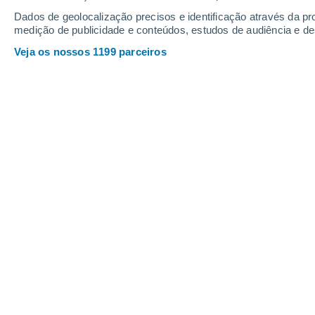
15
-
37
km/h
21
-
41
km/h
13
24
-
47
km/h
Dados de geolocalização precisos e identificação através da pr
medição de publicidade e conteúdos, estudos de audiência e d
Veja os nossos 1199 parceiros
Tempo em Muravlevo Hoje
, 7 de agos
Nuvens disper
32°
17:00
Sensação T.
32°
Chuva fraca
30%
25°
18:00
0.4 mm
Sensação T.
25°
Chuva fraca
30%
24°
19:00
0.2 mm
Sensação T.
24°
Limpo
24°
20:00
Sensação T.
23°
Céu limpo
23°
21:00
Sensação T.
22°