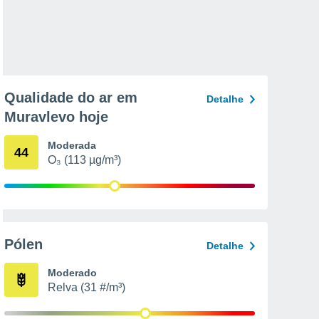
Qualidade do ar em
Detalhe
Muravlevo hoje
Moderada
44
O₃ (113 µg/m³)
Pólen
Detalhe
Moderado
Relva (31 #/m³)