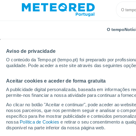
O tempo
Notíc
Aviso de privacidade
O conteúdo da Tempo.pt (tempo.pt) foi preparado por profissiona
qualidade. Pode aceder a este site através das seguintes opçõe
Aceitar cookies e aceder de forma gratuita
Início
Rússia
Oblast de Kursk
Muravlevo
A publicidade digital personalizada, baseada em informações r
permite-nos financiar a nossa atividade para continuar a fornec
Tempo em Muravlevo
Ao clicar no botão "Aceitar e continuar", pode aceder ao websit
nossos parceiros, que nos permitem seguir e analisar o compo
22:05
Sexta
específico para lhe mostrar publicidade e conteúdos persona
nossa
Política de Cookies
e retirar o seu consentimento a qua
disponível na parte inferior da nossa página web.
Céu limpo