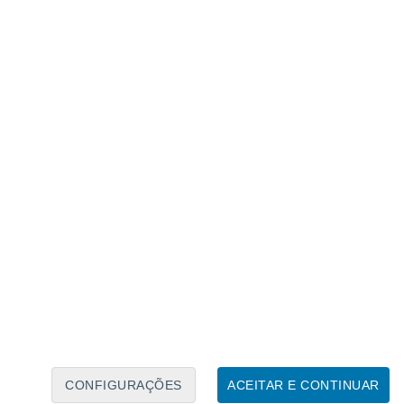
Calendário Lunar
Seg
Ter
Qua
Qui
Sex
Sáb
Domo
7
8
9
10
11
12
13
14
15
16
17
18
19
20
CONFIGURAÇÕES
ACEITAR E CONTINUAR
10