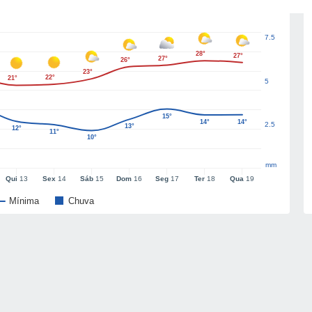
7.5
28°
27°
27°
26°
23°
22°
21°
5
15°
14°
14°
2.5
13°
12°
11°
10°
mm
Qui
13
Sex
14
Sáb
15
Dom
16
Seg
17
Ter
18
Qua
19
Mínima
Chuva