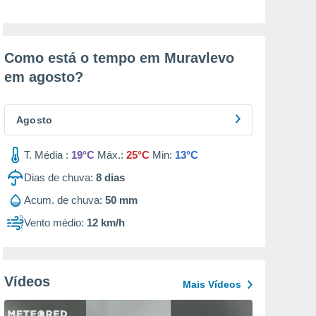
Como está o tempo em Muravlevo
em
agosto
?
Agosto
T. Média :
19°C
Máx.:
25°C
Min:
13°C
Dias de chuva:
8
dias
Acum. de chuva:
50 mm
Vento médio:
12 km/h
Vídeos
Mais Vídeos