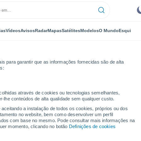
ias
Vídeos
Avisos
Radar
Mapas
Satélites
Modelos
O Mundo
Esqui
is para garantir que as informações fornecidas são de alta
s:
ecolhidas através de cookies ou tecnologias semelhantes,
er-lhe conteúdos de alta qualidade sem qualquer custo.
e aceitando a instalação de todos os cookies, próprios ou dos
rtamento no website, bem como desenvolver um perfil
...
lizados com base no mesmo. Pode consultar mais informações na
lquer momento, clicando no botão
Definições de cookies
Por horas
Intervalos nublados nas
próximas horas