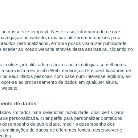
ante
r ao nosso site tempo.pt. Neste caso, informamo-lo de que
:
36%
navegação no website, mas não utilizaremos cookies para
nteúdos personalizados, embora possa visualizar publicidade
e aceder ao nosso website através desta assinatura, clicando no
Radar de Chuva
Satélites
Modelos
s cookies, identificadores únicos ou tecnologias semelhantes
 sua visita a este sitio Web, endereços IP e identificadores de
r os seus dados pessoais com base num interesse legítimo, ao
ou opor-se ao processamento de dados em qualquer altura,
egunda
Terça
Quarta
Quinta
 website.
10 Ago.
11 Ago.
12 Ago.
13 Ago.
mento de dados:
dos limitados para selecionar publicidade, criar perfis para
idade personalizada, criar perfis para personalizar conteúdos,
ir o desempenho da publicidade, medir o desempenho dos
26°
/
15°
28°
/
15°
24°
/
15°
21°
/
12°
 combinações de dados de diferentes fontes, desenvolver e
eúdos.