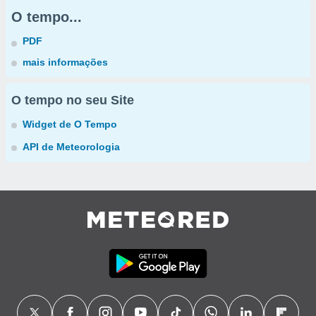
O tempo...
PDF
mais informações
O tempo no seu Site
Widget de O Tempo
API de Meteorologia