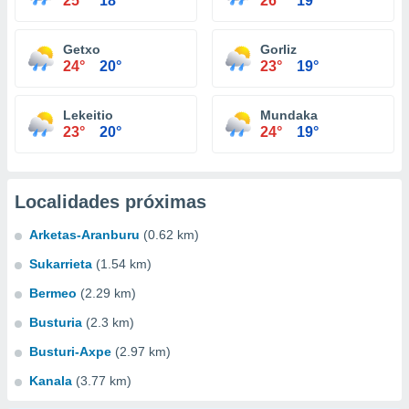
25°
18°
26°
19°
Getxo
Gorliz
24°
20°
23°
19°
Lekeitio
Mundaka
23°
20°
24°
19°
Localidades próximas
Arketas-Aranburu
(0.62 km)
Sukarrieta
(1.54 km)
Bermeo
(2.29 km)
Busturia
(2.3 km)
Busturi-Axpe
(2.97 km)
Kanala
(3.77 km)