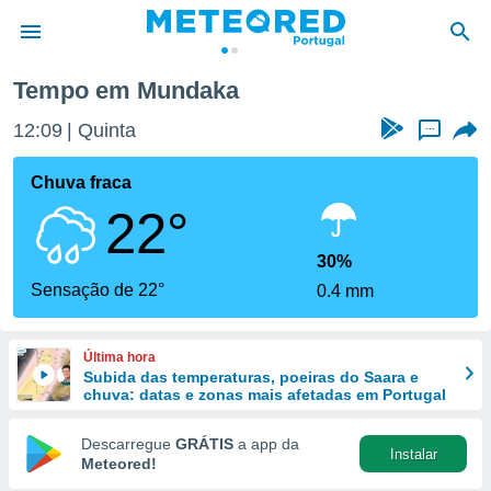
Tempo em Mundaka
de
12:09
Quinta
...
 da
empo.pt) foi
Chuva fraca
or
22°
is para
e as
 fornecidas
30%
 qualidade.
Sensação de 22°
0.4 mm
r a este
s das
opções:
Última hora
Subida das temperaturas, poeiras do Saara e
ookies e
chuva: datas e zonas mais afetadas em Portugal
 forma
Descarregue
GRÁTIS
a app da
Instalar
e digital
Meteored!
da,