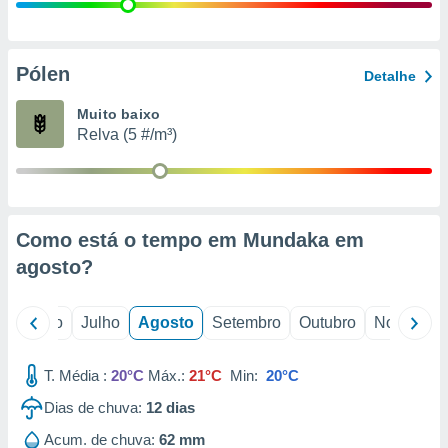
conteúdos.
ção
Pólen
Detalhe
ão através
de
Muito baixo
,
Relva (5 #/m³)
 e
dos,
publicidade
s, estudos
Como está o tempo em Mundaka em
a e
mento de
agosto
?
ossos 1199
o
Junho
Julho
Agosto
Setembro
Outubro
Novembro
eiros
T. Média :
20°C
Máx.:
21°C
Min:
20°C
Dias de chuva:
12
dias
Acum. de chuva:
62 mm