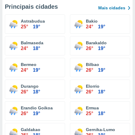
Principais cidades
Mais cidades
Astrabudua
Bakio
25°
19°
24°
19°
Balmaseda
Barakaldo
24°
18°
26°
19°
Bermeo
Bilbao
24°
19°
26°
19°
Durango
Elorrio
26°
18°
26°
18°
Erandio Goikoa
Ermua
26°
19°
25°
18°
Galdakao
Gernika-Lumo