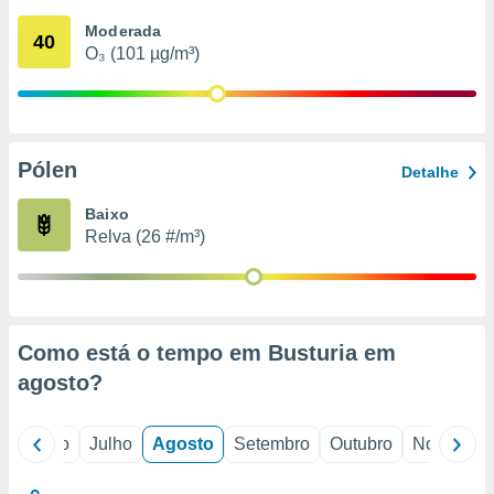
conteúdos.
Moderada
40
O₃ (101 µg/m³)
ção
ão através
de
,
 e
Pólen
Detalhe
dos,
Baixo
publicidade
Relva (26 #/m³)
s, estudos
a e
mento de
ossos 1199
Como está o tempo em Busturia em
eiros
agosto
?
o
Junho
Julho
Agosto
Setembro
Outubro
Novembro