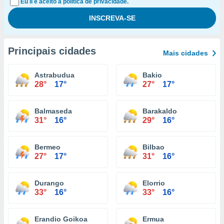
Eu li e aceito a política de privacidade.
Principais cidades
Mais cidades
Astrabudua
Bakio
28°
17°
27°
17°
Balmaseda
Barakaldo
31°
16°
29°
16°
Bermeo
Bilbao
27°
17°
31°
16°
Durango
Elorrio
33°
16°
33°
16°
Erandio Goikoa
Ermua