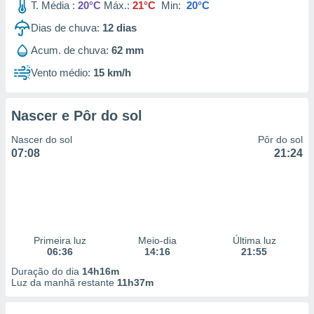
T. Média :
20°C
Máx.:
21°C
Min:
20°C
Dias de chuva:
12
dias
Acum. de chuva:
62 mm
Vento médio:
15 km/h
Nascer e Pôr do sol
Nascer do sol
Pôr do sol
07:08
21:24
Primeira luz
Meio-dia
Última luz
06:36
14:16
21:55
Duração do dia
14h16m
Luz da manhã restante
11h37m