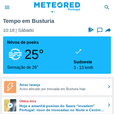
Tempo em Busturia
de
10:18
Sábado
...
 da
empo.pt) foi
Névoa de poeira
or
25°
is para
e as
 fornecidas
Sudoeste
 qualidade.
Sensação de 26°
3
13 km/h
r a este
s das
opções:
Aviso laranja
Aviso elevado por trovoada em Busturia hoje
ookies e
 forma
Última hora
e digital
Hoje e amanhã poeiras do Saara “invadem”
Portugal: risco de trovoadas no Norte e Centro
da,