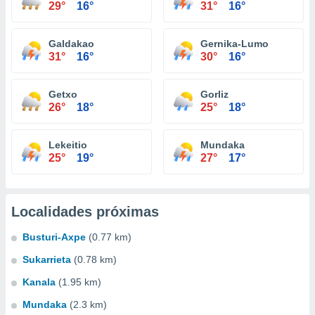
29°
16°
31°
16°
Galdakao
Gernika-Lumo
31°
16°
30°
16°
Getxo
Gorliz
26°
18°
25°
18°
Lekeitio
Mundaka
25°
19°
27°
17°
Localidades próximas
Busturi-Axpe
(0.77 km)
Sukarrieta
(0.78 km)
Kanala
(1.95 km)
Mundaka
(2.3 km)