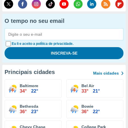
O tempo no seu email
Eu li e aceito a política de privacidade.
Principais cidades
Mais cidades
Baltimore
Bel Air
34°
22°
33°
21°
Bethesda
Bowie
36°
23°
36°
22°
Chevy Chase
College Park