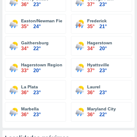
36°
23°
37°
23°
Easton/Newman Field Airport
Frederick
35°
24°
35°
21°
Gaithersburg
Hagerstown
34°
22°
34°
20°
Hagerstown Regional Airport
Hyattsville
33°
20°
37°
23°
La Plata
Laurel
36°
23°
36°
23°
Marbella
Maryland City
36°
23°
36°
22°