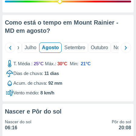
conteúdos.
ção
Como está o tempo em Mount Rainier -
ão através
MD em
agosto
?
de
,
 e
o
Junho
Julho
Agosto
Setembro
Outubro
Novembro
dos,
publicidade
T. Média :
25°C
Máx.:
30°C
Min:
21°C
s, estudos
Dias de chuva:
11
dias
a e
mento de
Acum. de chuva:
92 mm
Vento médio:
8 km/h
ossos 1199
eiros
Nascer e Pôr do sol
Nascer do sol
Pôr do sol
06:16
20:08