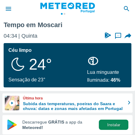
Tempo em Moscari
de
04:34
Quinta
...
 da
empo.pt) foi
Céu limpo
or
24°
is para
e as
 fornecidas
Lua minguante
 qualidade.
Sensação de 23°
Iluminada:
46%
r a este
s das
opções:
Última hora
Subida das temperaturas, poeiras do Saara e
ookies e
chuva: datas e zonas mais afetadas em Portugal
 forma
Descarregue
GRÁTIS
a app da
Instalar
e digital
Meteored!
da,