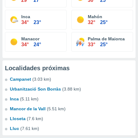
29°
27°
30°
25°
Inca
Mahón
34°
23°
32°
25°
Manacor
Palma de Maiorca
34°
24°
33°
25°
Localidades próximas
Campanet
(3.03 km)
Urbanització Son Borràs
(3.88 km)
Inca
(5.11 km)
Mancor de la Vall
(5.51 km)
Lloseta
(7.6 km)
Lluc
(7.61 km)