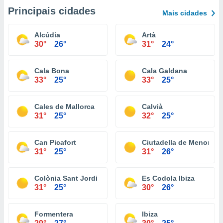
Principais cidades
Mais cidades
Alcúdia
Artà
30°
26°
31°
24°
Cala Bona
Cala Galdana
33°
25°
33°
25°
Cales de Mallorca
Calvià
31°
25°
32°
25°
Can Picafort
Ciutadella de Menorca
31°
25°
31°
26°
Colònia Sant Jordi
Es Codola Ibiza
31°
25°
30°
26°
Formentera
Ibiza