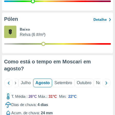
conteúdos.
ção
Pólen
Detalhe
ão através
de
Baixo
,
Relva (6 #/m³)
 e
dos,
publicidade
s, estudos
Como está o tempo em Moscari em
a e
mento de
agosto
?
ossos 1199
o
Junho
Julho
Agosto
Setembro
Outubro
Novembro
eiros
T. Média :
26°C
Máx.:
31°C
Min:
22°C
Dias de chuva:
4
dias
Acum. de chuva:
24 mm