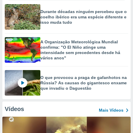
Durante décadas ninguém percebeu que o
coelho ibérico era uma espécie diferente e
isso muda tudo
A Organização Meteorológica Mundial
confirma: "O El Niño atinge uma
intensidade sem precedentes desde há
vários anos"
O que provocou a praga de gafanhotos na
Rússia? As causas do gigantesco enxame
que invadiu o Daguestão
Vídeos
Mais Vídeos