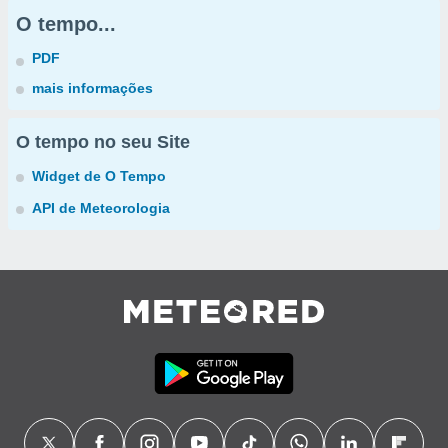
O tempo...
PDF
mais informações
O tempo no seu Site
Widget de O Tempo
API de Meteorologia