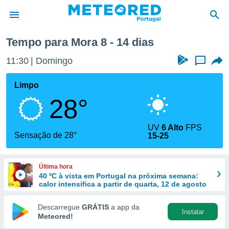
Tempo para Mora 8 - 14 dias
de
11:30
Domingo
...
 da
empo.pt) foi
Limpo
or
28°
is para
e as
 fornecidas
UV
6 Alto
FPS
 qualidade.
Sensação de 28°
15-25
r a este
s das
opções:
Última hora
40 ºC à vista em Portugal na próxima semana:
ookies e
calor intensifica a partir de quarta, 12 de agosto
 forma
Descarregue
GRÁTIS
a app da
Instalar
e digital
Meteored!
da,