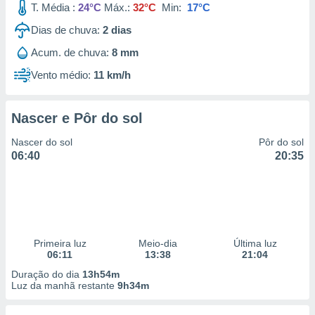
T. Média :
24°C
Máx.:
32°C
Min:
17°C
 para
Dias de chuva:
2
dias
a, utilizar
selecionar
Acum. de chuva:
8 mm
Vento médio:
11 km/h
a, criar
personalizar
tilizar
selecionar
Nascer e Pôr do sol
Nascer do sol
Pôr do sol
dos, medir
06:40
20:35
nho da
, medir o
o dos
r os
ravés de
s ou
Primeira luz
Meio-dia
Última luz
s de dados
06:11
13:38
21:04
es fontes,
Duração do dia
13h54m
 e melhorar
Luz da manhã restante
9h34m
ilizar dados
ara