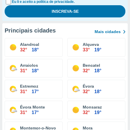
Eu li e aceito a política de privacidade.
Principais cidades
Mais cidades
Alandroal
Alqueva
32°
18°
33°
19°
Arraiolos
Bencatel
31°
18°
32°
18°
Estremoz
Évora
31°
17°
32°
18°
Évora Monte
Monsaraz
31°
17°
32°
19°
Montemor-o-Novo
Mora