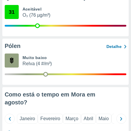
o qual se
Aceitável
ara tal,
31
O₃ (76 µg/m³)
 o seu
to ou opor-
essamento
m qualquer
ando em “
 ou na
Pólen
Detalhe
 Cookies
Muito baixo
te.
Relva (4 #/m³)
 nossos
s o
o de
Como está o tempo em Mora em
agosto
?
e/ou aceder
ões num
utilizar
Janeiro
Fevereiro
Março
Abril
Maio
Junho
ados para
publicidade,