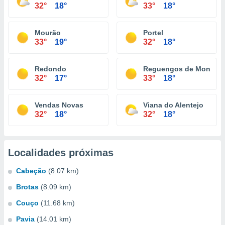
32°
18°
33°
18°
Mourão
Portel
33°
19°
32°
18°
Redondo
Reguengos de Monsara
32°
17°
33°
18°
Vendas Novas
Viana do Alentejo
32°
18°
32°
18°
Localidades próximas
Cabeção
(8.07 km)
Brotas
(8.09 km)
Couço
(11.68 km)
Pavia
(14.01 km)