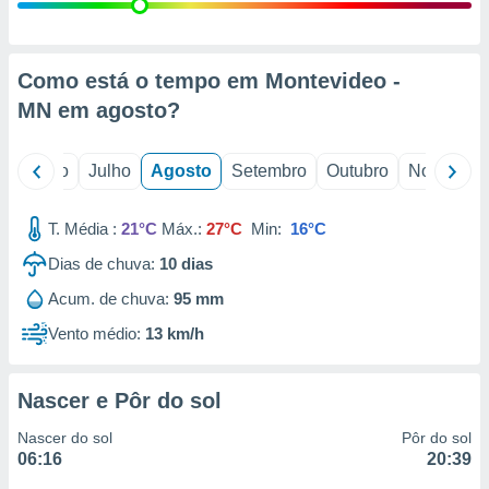
conteúdos.
ção
Como está o tempo em Montevideo -
ão através
MN em
agosto
?
de
,
 e
o
Junho
Julho
Agosto
Setembro
Outubro
Novembro
dos,
publicidade
T. Média :
21°C
Máx.:
27°C
Min:
16°C
s, estudos
Dias de chuva:
10
dias
a e
mento de
Acum. de chuva:
95 mm
Vento médio:
13 km/h
ossos 1199
eiros
Nascer e Pôr do sol
Nascer do sol
Pôr do sol
06:16
20:39