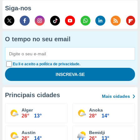
Siga-nos
O tempo no seu email
Eu li e aceito a política de privacidade.
Principais cidades
Mais cidades
Alger
Anoka
26°
13°
28°
14°
Austin
Bemidji
26°
14°
26°
13°