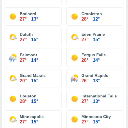
Brainerd
Crookston
27°
13°
28°
12°
Duluth
Eden Prairie
27°
15°
27°
15°
Fairmont
Fergus Falls
27°
14°
28°
14°
Grand Marais
Grand Rapids
20°
15°
26°
13°
Houston
International Falls
28°
15°
27°
13°
Minneapolis
Minnesota City
27°
15°
27°
15°