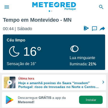
Tempo em Montevideo - MN
de
00:44
Sábado
...
 da
empo.pt) foi
Céu limpo
or
16°
is para
e as
 fornecidas
Lua minguante
 qualidade.
Sensação de 16°
Iluminada:
21%
r a este
s das
opções:
Última hora
Hoje e amanhã poeiras do Saara “invadem”
ookies e
Portugal: risco de trovoadas no Norte e Centro
 forma
aumenta
Descarregue
GRÁTIS
a app da
Instalar
e digital
Meteored!
da,