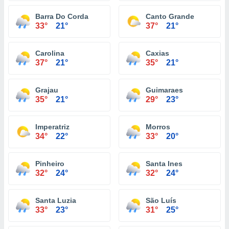
Barra Do Corda
Canto Grande
33°
21°
37°
21°
Carolina
Caxias
37°
21°
35°
21°
Grajau
Guimaraes
35°
21°
29°
23°
Imperatriz
Morros
34°
22°
33°
20°
Pinheiro
Santa Ines
32°
24°
32°
24°
Santa Luzia
São Luís
33°
23°
31°
25°