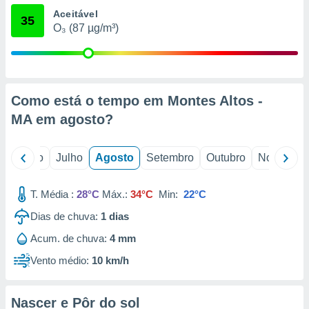
conteúdos.
Aceitável
35
O₃ (87 µg/m³)
ção
ão através
de
,
Como está o tempo em Montes Altos -
 e
MA em
agosto
?
dos,
publicidade
s, estudos
o
Junho
Julho
Agosto
Setembro
Outubro
Novembro
a e
mento de
T. Média :
28°C
Máx.:
34°C
Min:
22°C
ossos 1199
Dias de chuva:
1
dias
eiros
Acum. de chuva:
4 mm
Vento médio:
10 km/h
Nascer e Pôr do sol