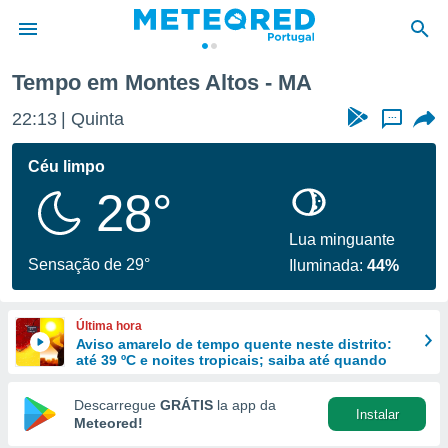
Tempo em Montes Altos - MA
de
22:13
Quinta
...
 da
empo.pt) foi
Céu limpo
or
28°
is para
e as
 fornecidas
Lua minguante
 qualidade.
Sensação de 29°
Iluminada:
44%
r a este
s das
opções:
Última hora
Aviso amarelo de tempo quente neste distrito:
ookies e
até 39 ºC e noites tropicais; saiba até quando
 forma
Descarregue
GRÁTIS
la app da
Instalar
e digital
Meteored!
da,