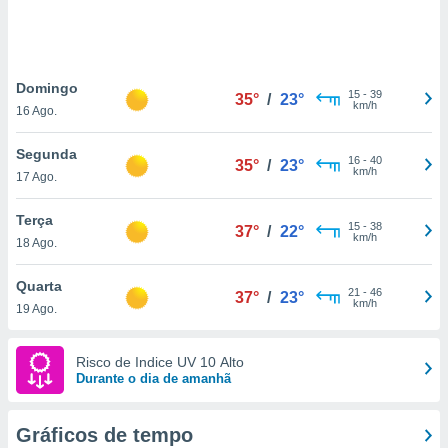
ite através
atura,
 botão
Domingo
15
-
39
35°
/
23°
km/h
16 Ago.
nto, nós e
arceiros
Segunda
cookies,
16
-
40
35°
/
23°
km/h
17 Ago.
ores únicos
ias
s para
Terça
15
-
38
37°
/
22°
 aceder e
km/h
18 Ago.
dados
ais como a
Quarta
 este sitio
21
-
46
37°
/
23°
km/h
19 Ago.
eços IP e
ores de
possível
Risco de Indice UV 10 Alto
Durante o dia de amanhã
es possam
os seus
oais com
Gráficos de tempo
nteresse