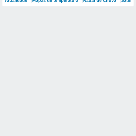
Atualidade
Mapas de temperatura
Radar de Chuva
Satélit