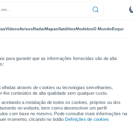
ias
Vídeos
Avisos
Radar
Mapas
Satélites
Modelos
O Mundo
Esqui
is para garantir que as informações fornecidas são de alta
s:
centino
Por horas
ecolhidas através de cookies ou tecnologias semelhantes,
er-lhe conteúdos de alta qualidade sem qualquer custo.
 Vicentino por horas
e aceitando a instalação de todos os cookies, próprios ou dos
rtamento no website, bem como desenvolver um perfil
lizados com base no mesmo. Pode consultar mais informações na
lquer momento, clicando no botão
Definições de cookies