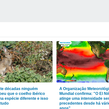
te décadas ninguém
A Organização Meteorológ
beu que o coelho ibérico
Mundial confirma: "O El Ni
a espécie diferente e isso
atinge uma intensidade s
tudo
precedentes desde há vári
anos"