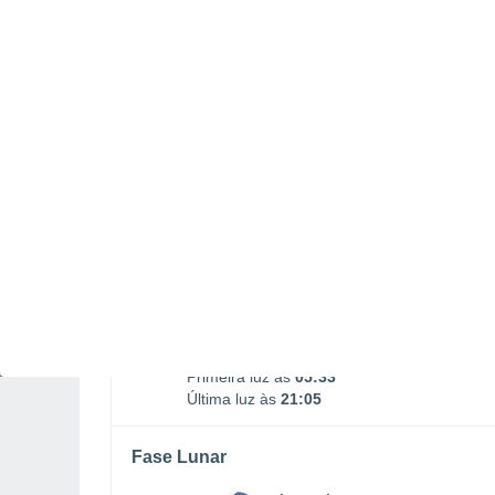
Ocaso da Lua
16:16
SÁBADO, 08 DE AGOSTO
De madrugada
Chuva fraca com céu
parcialmente nublado
Nascer do sol às
06h06m
Pôr-do-sol às
20h32m
Primeira luz às
05:33
Última luz às
21:05
Fase Lunar