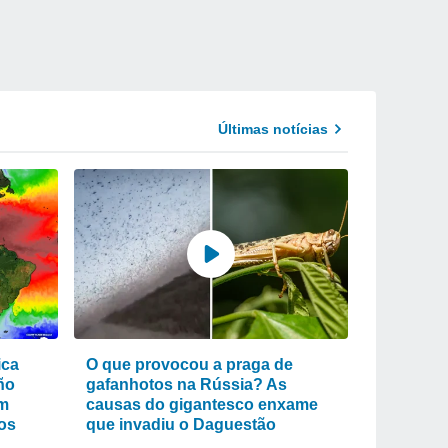
Últimas notícias
ica
O que provocou a praga de
ño
gafanhotos na Rússia? As
em
causas do gigantesco enxame
os
que invadiu o Daguestão