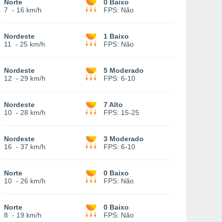
Norte
0 Baixo
7
-
16 km/h
FPS:
Não
Nordeste
1 Baixo
11
-
25 km/h
FPS:
Não
Nordeste
5 Moderado
12
-
29 km/h
FPS:
6-10
Nordeste
7 Alto
10
-
28 km/h
FPS:
15-25
Nordeste
3 Moderado
16
-
37 km/h
FPS:
6-10
Norte
0 Baixo
10
-
26 km/h
FPS:
Não
Norte
0 Baixo
8
-
19 km/h
FPS:
Não