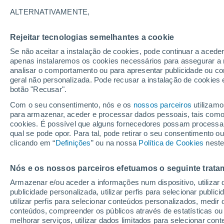
Gráfico do tempo por horas em M
ALTERNATIVAMENTE,
SÍMBOLO
TEMPERATURA
Rejeitar tecnologias semelhantes a cookie
Se não aceitar a instalação de cookies, pode continuar a acede
00
03
06
09
12
15
18
21
00
03
06
09
apenas instalaremos os cookies necessários para assegurar a 
analisar o comportamento ou para apresentar publicidade ou co
geral não personalizada. Pode recusar a instalação de cookies 
botão "Recusar".
38°
Com o seu consentimento, nós e os
nossos parceiros
utilizamo
37°
para armazenar, aceder e processar dados pessoais, tais como a
34°
cookies. É possível que alguns fornecedores possam processa
32°
qual se pode opor. Para tal, pode retirar o seu consentimento 
clicando em “
Definições
” ou na nossa
Política de Cookies
neste
29°
29°
28°
27°
27°
27°
26°
Nós e os nossos parceiros efetuamos o seguinte trata
Armazenar e/ou aceder a informações num dispositivo, utilizar da
publicidade personalizada, utilizar perfis para selecionar public
utilizar perfis para selecionar conteúdos personalizados, med
conteúdos, compreender os públicos através de estatísticas ou
melhorar serviços, utilizar dados limitados para selecionar cont