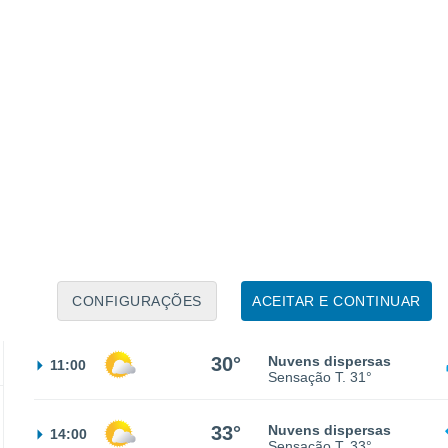
30%
26°
Chuva fraca
02:00
0.2 mm
Sensação T.
27°
30%
24°
Chuva fraca
05:00
0.1 mm
Sensação T.
25°
26°
Nuvens dispersas
08:00
CONFIGURAÇÕES
ACEITAR E CONTINUAR
Sensação T.
27°
30°
Nuvens dispersas
11:00
Sensação T.
31°
33°
Nuvens dispersas
14:00
Sensação T.
33°