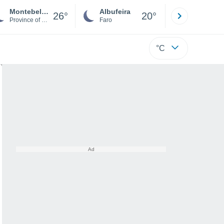
Montebello Vicentino
Albufeira
Lisboa
26°
20°
Province of Vicenza
Faro
Lisboa
°C