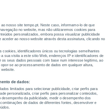
ontebello Vicentino
VENTO
PRECIPITAÇÃO
r ao nosso site tempo.pt. Neste caso, informamo-lo de que
12
15
18
21
00
03
06
09
12
15
18
21
00
navegação no website, mas não utilizaremos cookies para
nteúdos personalizados, embora possa visualizar publicidade
e aceder ao nosso website através desta assinatura, clicando no
s cookies, identificadores únicos ou tecnologias semelhantes
 sua visita a este sitio Web, endereços IP e identificadores de
35°
r os seus dados pessoais com base num interesse legítimo, ao
33°
33°
33°
33°
ou opor-se ao processamento de dados em qualquer altura,
30°
30°
 website.
30°
27°
27°
26°
26°
mento de dados:
24°
dos limitados para selecionar publicidade, criar perfis para
idade personalizada, criar perfis para personalizar conteúdos,
ir o desempenho da publicidade, medir o desempenho dos
 combinações de dados de diferentes fontes, desenvolver e
0.2
0.1
eúdos.