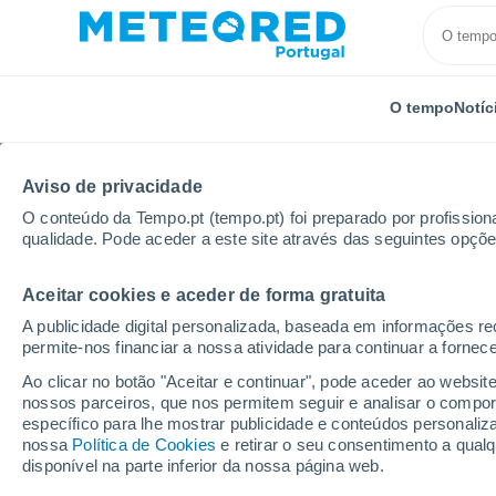
O tempo
Notíc
Aviso de privacidade
O conteúdo da Tempo.pt (tempo.pt) foi preparado por profissiona
qualidade. Pode aceder a este site através das seguintes opçõe
Aceitar cookies e aceder de forma gratuita
Início
Itália
Província de Vicenza
Montebello Vi
A publicidade digital personalizada, baseada em informações r
permite-nos financiar a nossa atividade para continuar a fornec
Tempo para Montebello
Ao clicar no botão "Aceitar e continuar", pode aceder ao websit
nossos parceiros, que nos permitem seguir e analisar o compo
específico para lhe mostrar publicidade e conteúdos persona
O Tempo 1 - 7 Dias
Por horas
nossa
Política de Cookies
e retirar o seu consentimento a qua
disponível na parte inferior da nossa página web.