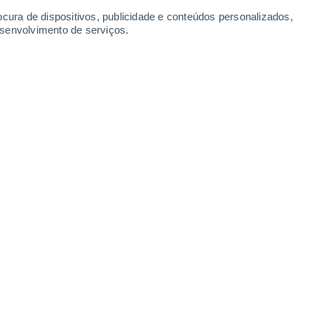
Sábado
8
ocura de dispositivos, publicidade e conteúdos personalizados,
esenvolvimento de serviços.
tebello Vicentino
27°
Céu limpo
02:00
Sensação T.
28°
26°
Céu limpo
05:00
Sensação T.
27°
29°
Limpo
08:00
Sensação T.
31°
34°
Limpo
11:00
Sensação T.
37°