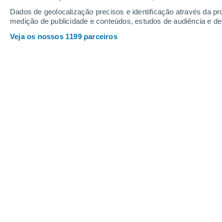
Quinta
6
Sexta
7
Dados de geolocalização precisos e identificação através da pr
medição de publicidade e conteúdos, estudos de audiência e d
Veja os nossos 1199 parceiros
A previsão do tempo por horas: Mon
QUINTA, 06 DE AGOSTO
2 Avisos agora
Risco extremo
O dia todo
Limpo
Nascer do sol às
06h04m
Pôr-do-sol às
20h35m
Primeira luz às
05:30
Última luz às
21:09