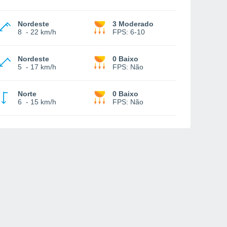
Nordeste
3 Moderado
8
-
22 km/h
FPS:
6-10
Nordeste
0 Baixo
5
-
17 km/h
FPS:
Não
Norte
0 Baixo
6
-
15 km/h
FPS:
Não