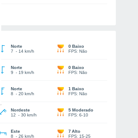
Norte
0 Baixo
7
-
14 km/h
FPS:
Não
Norte
0 Baixo
9
-
19 km/h
FPS:
Não
Norte
1 Baixo
8
-
20 km/h
FPS:
Não
Nordeste
5 Moderado
12
-
30 km/h
FPS:
6-10
Este
7 Alto
8
-
26 km/h
FPS:
15-25