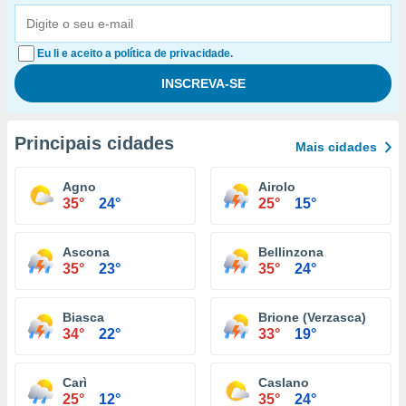
Eu li e aceito a política de privacidade.
Principais cidades
Mais cidades
Agno
Airolo
35°
24°
25°
15°
Ascona
Bellinzona
35°
23°
35°
24°
Biasca
Brione (Verzasca)
34°
22°
33°
19°
Carì
Caslano
25°
12°
35°
24°