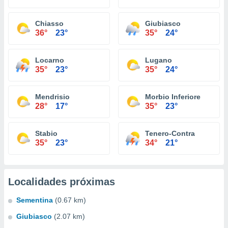
Chiasso
Giubiasco
36°
23°
35°
24°
Locarno
Lugano
35°
23°
35°
24°
Mendrisio
Morbio Inferiore
28°
17°
35°
23°
Stabio
Tenero-Contra
35°
23°
34°
21°
Localidades próximas
Sementina
(0.67 km)
Giubiasco
(2.07 km)