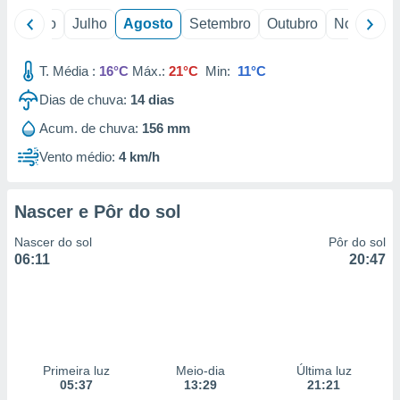
o
Junho
Julho
Agosto
Setembro
Outubro
Novembro
T. Média :
16°C
Máx.:
21°C
Min:
11°C
Dias de chuva:
14
dias
Acum. de chuva:
156 mm
Vento médio:
4 km/h
Nascer e Pôr do sol
Nascer do sol
Pôr do sol
06:11
20:47
Primeira luz
Meio-dia
Última luz
05:37
13:29
21:21