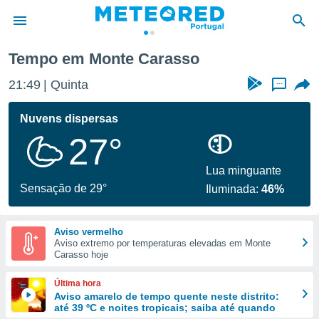
Tempo em Monte Carasso
de
21:49
Quinta
...
 da
empo.pt) foi
Nuvens dispersas
or
27°
is para
e as
 fornecidas
Lua minguante
 qualidade.
Sensação de 29°
Iluminada:
46%
r a este
s das
opções:
Aviso vermelho
Aviso extremo por temperaturas elevadas em Monte
ookies e
Carasso hoje
 forma
Última hora
e digital
Aviso amarelo de tempo quente neste distrito:
até 39 ºC e noites tropicais; saiba até quando
da,