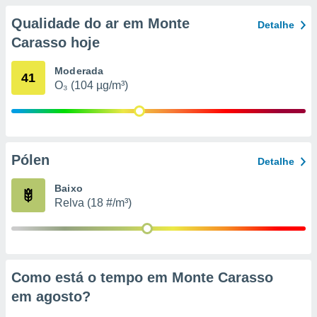
conteúdos.
Qualidade do ar em Monte
Detalhe
ção
Carasso hoje
ão através
Moderada
41
de
O₃ (104 µg/m³)
,
 e
dos,
publicidade
s, estudos
Pólen
Detalhe
a e
mento de
Baixo
Relva (18 #/m³)
ossos 1199
eiros
Como está o tempo em Monte Carasso
em
agosto
?