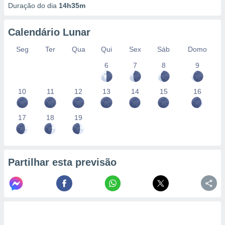
Duração do dia
14h35m
Calendário Lunar
Seg
Ter
Qua
Qui
Sex
Sáb
Domo
6
7
8
9
10
11
12
13
14
15
16
17
18
19
Partilhar esta previsão