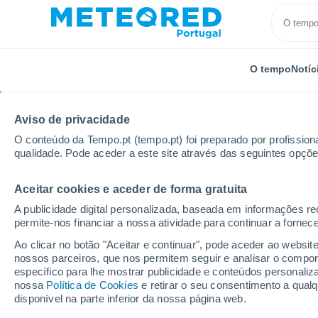
O tempo
Notíc
Aviso de privacidade
O conteúdo da Tempo.pt (tempo.pt) foi preparado por profissiona
qualidade. Pode aceder a este site através das seguintes opçõe
Aceitar cookies e aceder de forma gratuita
Início
Áustria
Kärnten
Mölltaler Gletscher
A publicidade digital personalizada, baseada em informações r
permite-nos financiar a nossa atividade para continuar a fornec
Tempo em Mölltaler Gl
Ao clicar no botão "Aceitar e continuar", pode aceder ao websit
nossos parceiros, que nos permitem seguir e analisar o compo
00:58
Sábado
específico para lhe mostrar publicidade e conteúdos persona
nossa
Política de Cookies
e retirar o seu consentimento a qua
disponível na parte inferior da nossa página web.
Chuva fraca