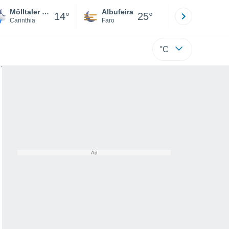
Mölltaler Gletscher
Albufeira
Lisboa
14°
25°
Carinthia
Faro
Lisboa
°C