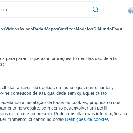
ias
Vídeos
Avisos
Radar
Mapas
Satélites
Modelos
O Mundo
Esqui
is para garantir que as informações fornecidas são de alta
s:
ecolhidas através de cookies ou tecnologias semelhantes,
er-lhe conteúdos de alta qualidade sem qualquer custo.
etscher
e aceitando a instalação de todos os cookies, próprios ou dos
rtamento no website, bem como desenvolver um perfil
...
lizados com base no mesmo. Pode consultar mais informações na
lquer momento, clicando no botão
Definições de cookies
Por horas
Bancos de névoa nas próximas
horas