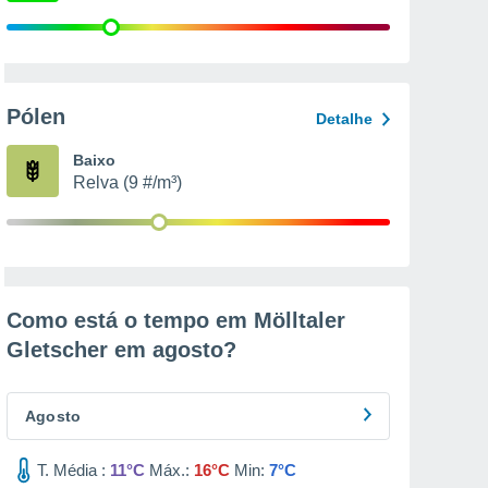
Pólen
Detalhe
Baixo
Relva (9 #/m³)
Como está o tempo em Mölltaler
Gletscher em
agosto
?
Agosto
T. Média :
11°C
Máx.:
16°C
Min:
7°C