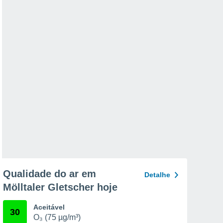
Qualidade do ar em
Detalhe
Mölltaler Gletscher hoje
Aceitável
30
O₃ (75 µg/m³)