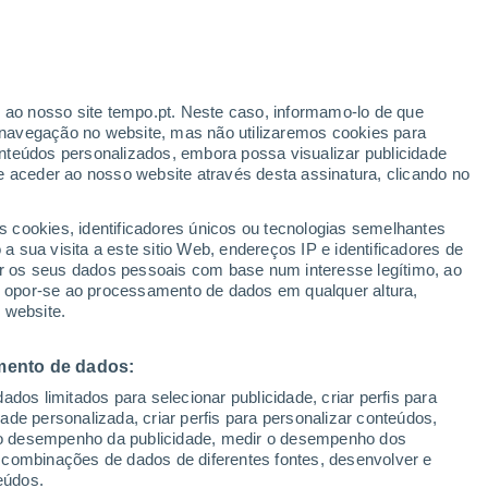
Boletim de neve
Pistas abertas
Elevadores
0 / 16
- / 8
r ao nosso site tempo.pt. Neste caso, informamo-lo de que
Km esquiáveis
Neve
navegação no website, mas não utilizaremos cookies para
- / 36
-
nteúdos personalizados, embora possa visualizar publicidade
e aceder ao nosso website através desta assinatura, clicando no
s cookies, identificadores únicos ou tecnologias semelhantes
o
 sua visita a este sitio Web, endereços IP e identificadores de
r os seus dados pessoais com base num interesse legítimo, ao
adar de Chuva
Satélites
Modelos
ou opor-se ao processamento de dados em qualquer altura,
 website.
mento de dados:
Terça
Quarta
Quinta
Sexta
dos limitados para selecionar publicidade, criar perfis para
11 Ago.
12 Ago.
13 Ago.
14 Ago.
idade personalizada, criar perfis para personalizar conteúdos,
ir o desempenho da publicidade, medir o desempenho dos
 combinações de dados de diferentes fontes, desenvolver e
eúdos.
90%
80%