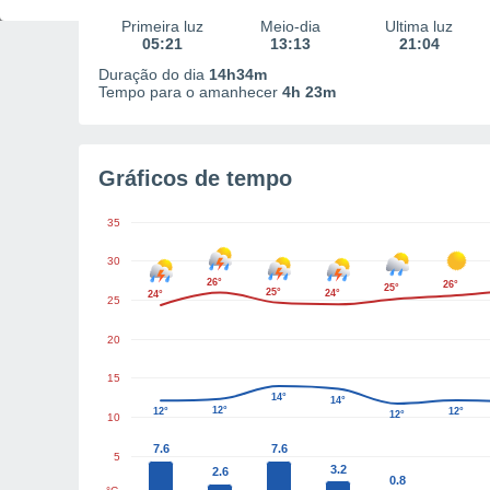
Primeira luz
Meio-dia
Última luz
05:21
13:13
21:04
Duração do dia
14h34m
Tempo para o amanhecer
4h 23m
Gráficos de tempo
35
30
26°
26°
25°
25°
24°
24°
25
20
15
14°
14°
12°
12°
12°
12°
10
7.6
7.6
5
3.2
2.6
0.8