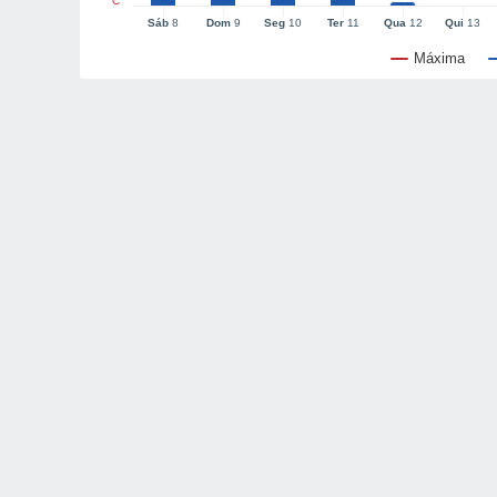
°C
Sáb
8
Dom
9
Seg
10
Ter
11
Qua
12
Qui
13
Máxima