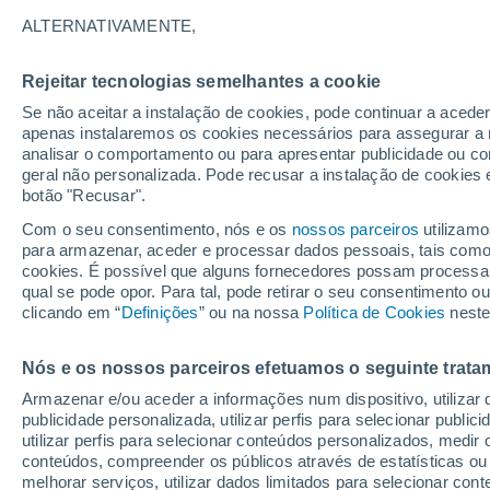
15°
ALTERNATIVAMENTE,
Rejeitar tecnologias semelhantes a cookie
40%
Se não aceitar a instalação de cookies, pode continuar a acede
Sensação de 15°
0.1 mm
apenas instalaremos os cookies necessários para assegurar a 
analisar o comportamento ou para apresentar publicidade ou co
geral não personalizada. Pode recusar a instalação de cookies 
botão "Recusar".
Última hora
Hoje e amanhã poeiras do Saara “invadem”
Com o seu consentimento, nós e os
nossos parceiros
utilizamo
Portugal: risco de trovoadas no Norte e Centr
para armazenar, aceder e processar dados pessoais, tais como a
aumenta
cookies. É possível que alguns fornecedores possam processa
O Tempo 1 - 7 Dias
Atualidade
Mapas de chuva
R
qual se pode opor. Para tal, pode retirar o seu consentimento 
clicando em “
Definições
” ou na nossa
Política de Cookies
neste
Nós e os nossos parceiros efetuamos o seguinte trata
Amanhã
Segunda
Hoje
Armazenar e/ou aceder a informações num dispositivo, utilizar da
9 Ago.
10 Ago.
8 Ago.
publicidade personalizada, utilizar perfis para selecionar public
utilizar perfis para selecionar conteúdos personalizados, med
conteúdos, compreender os públicos através de estatísticas ou
melhorar serviços, utilizar dados limitados para selecionar cont
80%
90%
90%