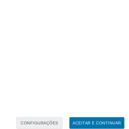
Calendário Lunar
Seg
Ter
Qua
Qui
Sex
Sáb
Domo
8
9
10
11
12
13
14
15
16
CONFIGURAÇÕES
ACEITAR E CONTINUAR