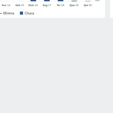
mm
Sex
14
Sáb
15
Dom
16
Seg
17
Ter
18
Qua
19
Qui
20
Mínima
Chuva