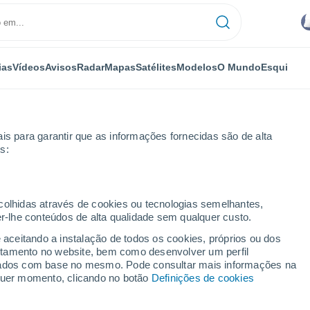
ias
Vídeos
Avisos
Radar
Mapas
Satélites
Modelos
O Mundo
Esqui
is para garantir que as informações fornecidas são de alta
s:
ecolhidas através de cookies ou tecnologias semelhantes,
er-lhe conteúdos de alta qualidade sem qualquer custo.
e aceitando a instalação de todos os cookies, próprios ou dos
rtamento no website, bem como desenvolver um perfil
...
lizados com base no mesmo. Pode consultar mais informações na
lquer momento, clicando no botão
Definições de cookies
Por horas
Céu encoberto nas próximas
horas