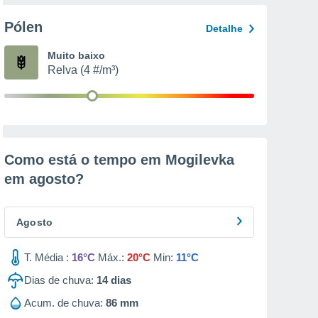
Pólen
Detalhe
Muito baixo
Relva (4 #/m³)
Como está o tempo em Mogilevka
em
agosto
?
Agosto
T. Média :
16°C
Máx.:
20°C
Min:
11°C
Dias de chuva:
14
dias
Acum. de chuva:
86 mm