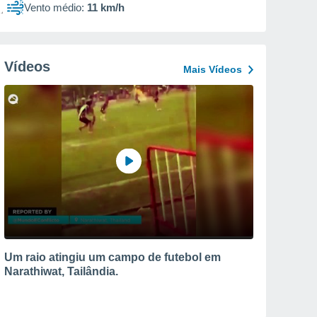
Vento médio:
11 km/h
Vídeos
Mais Vídeos
Um raio atingiu um campo de futebol em
Narathiwat, Tailândia.