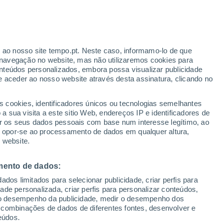
ante
r ao nosso site tempo.pt. Neste caso, informamo-lo de que
:
36%
navegação no website, mas não utilizaremos cookies para
nteúdos personalizados, embora possa visualizar publicidade
e aceder ao nosso website através desta assinatura, clicando no
 até
s cookies, identificadores únicos ou tecnologias semelhantes
 sua visita a este sitio Web, endereços IP e identificadores de
r os seus dados pessoais com base num interesse legítimo, ao
adar de Chuva
Satélites
Modelos
ou opor-se ao processamento de dados em qualquer altura,
 website.
mento de dados:
egunda
Terça
Quarta
Quinta
dos limitados para selecionar publicidade, criar perfis para
10 Ago.
11 Ago.
12 Ago.
13 Ago.
idade personalizada, criar perfis para personalizar conteúdos,
ir o desempenho da publicidade, medir o desempenho dos
 combinações de dados de diferentes fontes, desenvolver e
eúdos.
90%
80%