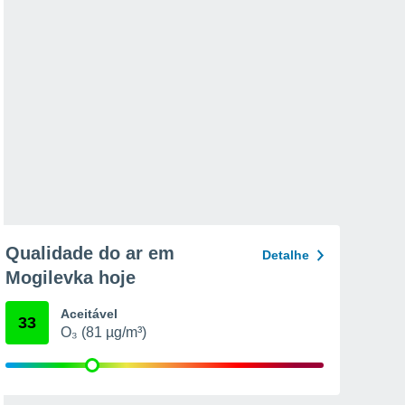
Qualidade do ar em
Detalhe
Mogilevka hoje
Aceitável
33
O₃ (81 µg/m³)