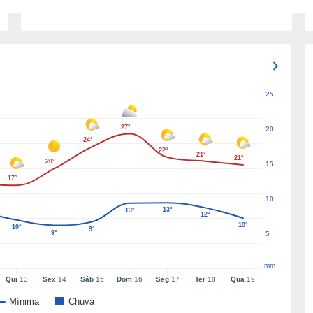
25
27°
20
24°
22°
21°
21°
20°
15
17°
10
13°
13°
12°
10°
10°
9°
9°
5
mm
Qui
13
Sex
14
Sáb
15
Dom
16
Seg
17
Ter
18
Qua
19
Mínima
Chuva