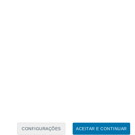
Calendário Lunar
Seg
Ter
Qua
Qui
Sex
Sáb
Domo
7
8
9
10
11
12
13
14
15
16
17
18
19
20
CONFIGURAÇÕES
ACEITAR E CONTINUAR