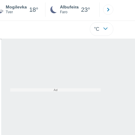
Mogilevka
Albufeira
Lisboa
18°
23°
Tver
Faro
Lisboa
°C