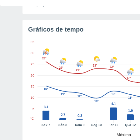
Tempo para o amanhecer
1h 58m
Gráficos de tempo
35
30
26°
25
23°
22°
22°
21°
20
17°
15
15°
13°
13°
12°
10
11°
10°
4.1
3.1
5
1.9
0.7
0.3
°C
Sex
7
Sáb
8
Dom
9
Seg
10
Ter
11
Qua
12
Máxima