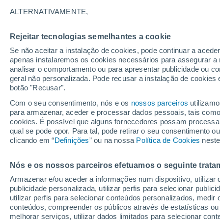
19°
ALTERNATIVAMENTE,
Rejeitar tecnologias semelhantes a cookie
Lua mingu
Se não aceitar a instalação de cookies, pode continuar a acede
Iluminada
Sensação de 19°
apenas instalaremos os cookies necessários para assegurar a 
analisar o comportamento ou para apresentar publicidade ou co
geral não personalizada. Pode recusar a instalação de cookies 
botão "Recusar".
Última hora
Aviso amarelo de tempo quente neste distrito:
Com o seu consentimento, nós e os
nossos parceiros
utilizamo
39 ºC e noites tropicais; saiba até quando
para armazenar, aceder e processar dados pessoais, tais como a
cookies. É possível que alguns fornecedores possam processa
O Tempo 1 - 7 Dias
Atualidade
Mapas de chuva
R
qual se pode opor. Para tal, pode retirar o seu consentimento 
clicando em “
Definições
” ou na nossa
Política de Cookies
neste
Nós e os nossos parceiros efetuamos o seguinte trata
Amanhã
Domingo
S
Hoje
Armazenar e/ou aceder a informações num dispositivo, utilizar da
8 Ago.
9 Ago.
7 Ago.
publicidade personalizada, utilizar perfis para selecionar public
utilizar perfis para selecionar conteúdos personalizados, med
conteúdos, compreender os públicos através de estatísticas ou
melhorar serviços, utilizar dados limitados para selecionar cont
50%
30%
70%