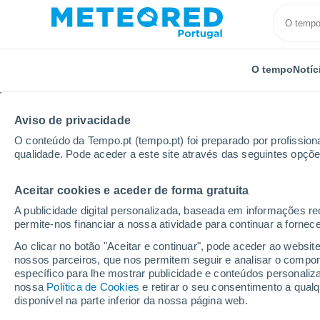
O tempo
Notíc
Aviso de privacidade
O conteúdo da Tempo.pt (tempo.pt) foi preparado por profissiona
qualidade. Pode aceder a este site através das seguintes opçõe
Aceitar cookies e aceder de forma gratuita
Início
Rússia
Oblast de Tver
Mogilevka
A publicidade digital personalizada, baseada em informações r
permite-nos financiar a nossa atividade para continuar a fornec
Tempo em Mogilevka
Ao clicar no botão "Aceitar e continuar", pode aceder ao websit
nossos parceiros, que nos permitem seguir e analisar o compo
02:08
Sexta
específico para lhe mostrar publicidade e conteúdos persona
nossa
Política de Cookies
e retirar o seu consentimento a qua
disponível na parte inferior da nossa página web.
Nuvens dispersas