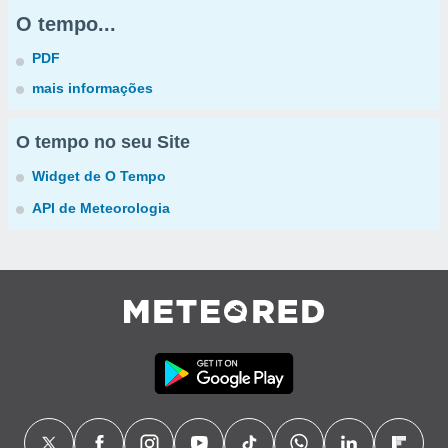
O tempo...
PDF
mais informações
O tempo no seu Site
Widget de O Tempo
API de Meteorologia