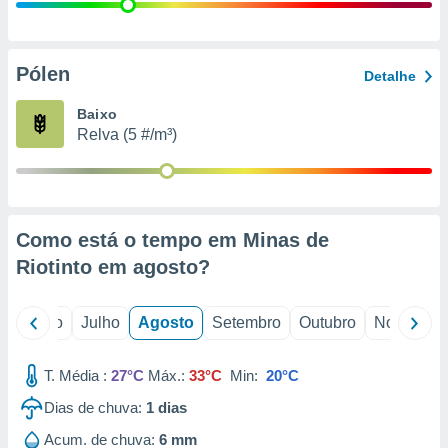
conteúdos.
ção
Pólen
Detalhe
ão através
de
Baixo
,
Relva (5 #/m³)
 e
dos,
publicidade
s, estudos
Como está o tempo em Minas de
a e
mento de
Riotinto em
agosto
?
ossos 1199
o
Junho
Julho
Agosto
Setembro
Outubro
Novembro
eiros
T. Média :
27°C
Máx.:
33°C
Min:
20°C
Dias de chuva:
1
dias
Acum. de chuva:
6 mm