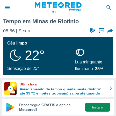
 Riotinto
Tempo em Minas de Riotinto
de
05:56
Sexta
...
 da
empo.pt) foi
Céu limpo
or
22°
is para
e as
 fornecidas
Lua minguante
 qualidade.
Sensação de 25°
Iluminada:
35%
r a este
s das
opções:
Última hora
Aviso amarelo de tempo quente neste distrito:
ookies e
até 39 ºC e noites tropicais; saiba até quando
 forma
Descarregue
GRÁTIS
a app da
Instalar
e digital
Meteored!
da,