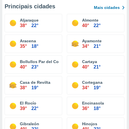
Principais cidades
Mais cidades
Aljaraque
Almonte
38°
22°
40°
22°
Aracena
Ayamonte
35°
18°
34°
21°
Bollullos Par del Condado
Cartaya
40°
23°
40°
21°
Casa de Revilta
Cortegana
38°
19°
34°
19°
El Rocío
Encinasola
39°
22°
36°
18°
Gibraleón
Hinojos