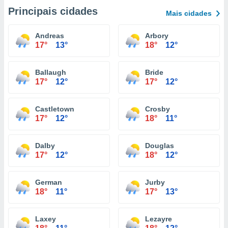
Principais cidades
Mais cidades
Andreas
Arbory
17°
13°
18°
12°
Ballaugh
Bride
17°
12°
17°
12°
Castletown
Crosby
17°
12°
18°
11°
Dalby
Douglas
17°
12°
18°
12°
German
Jurby
18°
11°
17°
13°
Laxey
Lezayre