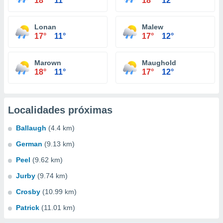
18°
11°
18°
12°
Lonan
Malew
17°
11°
17°
12°
Marown
Maughold
18°
11°
17°
12°
Localidades próximas
Ballaugh
(4.4 km)
German
(9.13 km)
Peel
(9.62 km)
Jurby
(9.74 km)
Crosby
(10.99 km)
Patrick
(11.01 km)