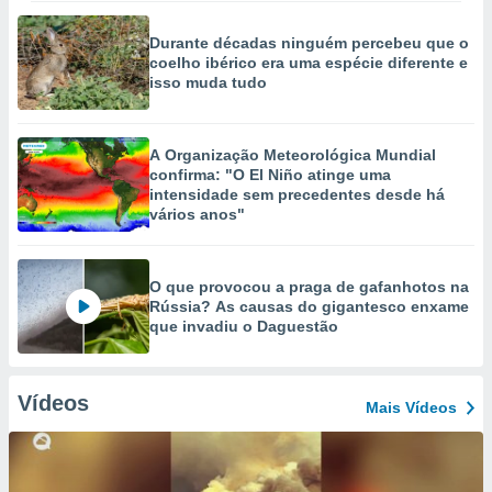
Durante décadas ninguém percebeu que o
coelho ibérico era uma espécie diferente e
isso muda tudo
A Organização Meteorológica Mundial
confirma: "O El Niño atinge uma
intensidade sem precedentes desde há
vários anos"
O que provocou a praga de gafanhotos na
Rússia? As causas do gigantesco enxame
que invadiu o Daguestão
Vídeos
Mais Vídeos