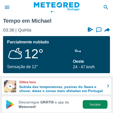
Tempo em Michael
de
03:36
Quinta
...
 da
empo.pt) foi
Parcialmente nublado
or
12°
is para
e as
 fornecidas
Oeste
 qualidade.
Sensação de 12°
24
47 km/h
r a este
s das
opções:
Última hora
Subida das temperaturas, poeiras do Saara e
ookies e
chuva: datas e zonas mais afetadas em Portugal
 forma
Descarregue
GRÁTIS
a app da
Instalar
e digital
Meteored!
da,