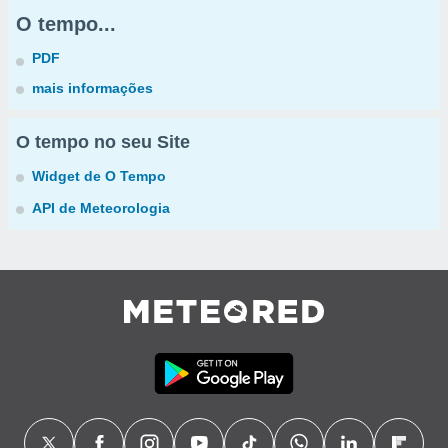
O tempo...
PDF
mais informações
O tempo no seu Site
Widget de O Tempo
API de Meteorologia