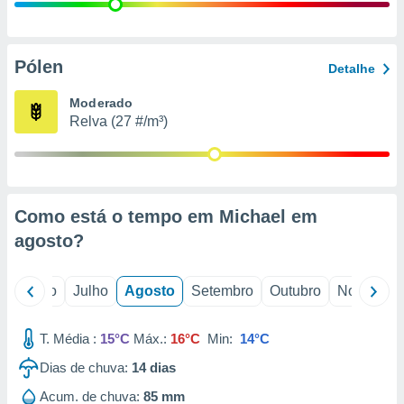
conteúdos.
ção
Pólen
Detalhe
ão através
de
Moderado
,
Relva (27 #/m³)
 e
dos,
publicidade
s, estudos
Como está o tempo em Michael em
a e
mento de
agosto
?
ossos 1199
o
Junho
Julho
Agosto
Setembro
Outubro
Novembro
eiros
T. Média :
15°C
Máx.:
16°C
Min:
14°C
Dias de chuva:
14
dias
Acum. de chuva:
85 mm