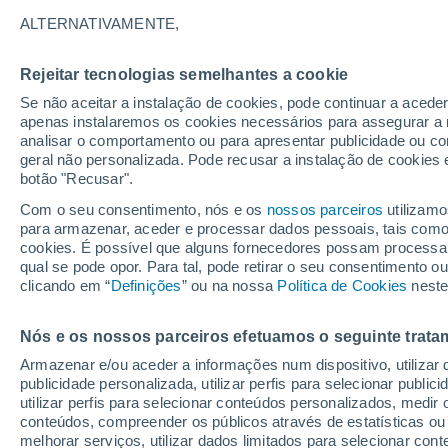
30°
ALTERNATIVAMENTE,
Rejeitar tecnologias semelhantes a cookie
Lua mingu
Se não aceitar a instalação de cookies, pode continuar a acede
Iluminada
Sensação de 30°
apenas instalaremos os cookies necessários para assegurar a 
analisar o comportamento ou para apresentar publicidade ou co
geral não personalizada. Pode recusar a instalação de cookies 
botão "Recusar".
Última hora
Hoje e amanhã poeiras do Saara “invadem”
Com o seu consentimento, nós e os
nossos parceiros
utilizamo
Portugal: risco de trovoadas no Norte e Centr
para armazenar, aceder e processar dados pessoais, tais como a
aumenta
cookies. É possível que alguns fornecedores possam processa
O Tempo 1 - 7 Dias
Atualidade
Mapas de temperat
qual se pode opor. Para tal, pode retirar o seu consentimento 
clicando em “
Definições
” ou na nossa
Política de Cookies
neste
Nós e os nossos parceiros efetuamos o seguinte trata
Amanhã
Domingo
S
Hoje
Armazenar e/ou aceder a informações num dispositivo, utilizar da
8 Ago.
9 Ago.
7 Ago.
publicidade personalizada, utilizar perfis para selecionar public
utilizar perfis para selecionar conteúdos personalizados, med
conteúdos, compreender os públicos através de estatísticas ou
melhorar serviços, utilizar dados limitados para selecionar cont
40%
30%