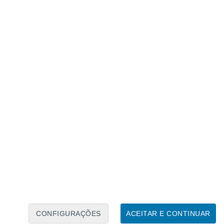
Calendário Lunar
Seg
Ter
Qua
Qui
Sex
Sáb
Domo
7
8
9
10
11
12
13
14
15
16
17
18
19
20
CONFIGURAÇÕES
ACEITAR E CONTINUAR