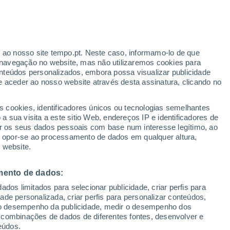
ante
r ao nosso site tempo.pt. Neste caso, informamo-lo de que
:
35%
navegação no website, mas não utilizaremos cookies para
nteúdos personalizados, embora possa visualizar publicidade
e aceder ao nosso website através desta assinatura, clicando no
s cookies, identificadores únicos ou tecnologias semelhantes
o
 sua visita a este sitio Web, endereços IP e identificadores de
r os seus dados pessoais com base num interesse legítimo, ao
ura
Radar de Chuva
Satélites
Modelos
ou opor-se ao processamento de dados em qualquer altura,
 website.
mento de dados:
egunda
Terça
Quarta
Quinta
dos limitados para selecionar publicidade, criar perfis para
10 Ago.
11 Ago.
12 Ago.
13 Ago.
idade personalizada, criar perfis para personalizar conteúdos,
ir o desempenho da publicidade, medir o desempenho dos
 combinações de dados de diferentes fontes, desenvolver e
eúdos.