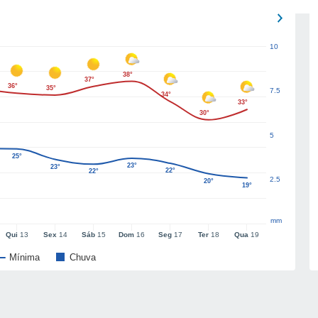
10
38°
37°
36°
35°
7.5
34°
33°
30°
5
25°
23°
23°
22°
22°
2.5
20°
19°
mm
Qui
13
Sex
14
Sáb
15
Dom
16
Seg
17
Ter
18
Qua
19
Mínima
Chuva