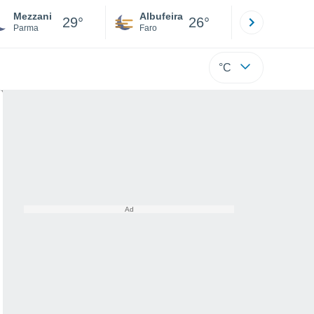
Mezzani
Albufeira
Lisboa
29°
26°
Parma
Faro
Lisboa
°C