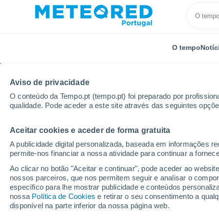
O tempo
Notíc
Aviso de privacidade
O conteúdo da Tempo.pt (tempo.pt) foi preparado por profissiona
qualidade. Pode aceder a este site através das seguintes opçõe
Aceitar cookies e aceder de forma gratuita
Início
Itália
Província de Parma
Mezzani
A publicidade digital personalizada, baseada em informações r
permite-nos financiar a nossa atividade para continuar a fornec
Tempo em Mezzani
Ao clicar no botão "Aceitar e continuar", pode aceder ao websit
nossos parceiros, que nos permitem seguir e analisar o compo
23:15
Sexta
específico para lhe mostrar publicidade e conteúdos persona
nossa
Política de Cookies
e retirar o seu consentimento a qua
disponível na parte inferior da nossa página web.
Céu limpo