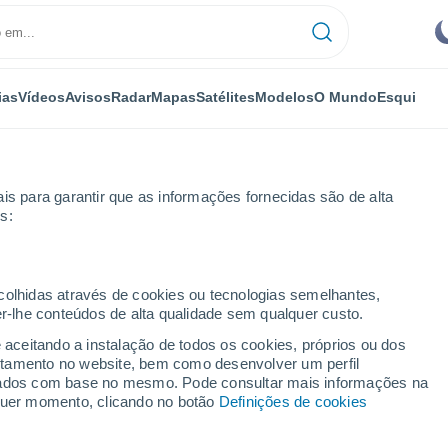
ias
Vídeos
Avisos
Radar
Mapas
Satélites
Modelos
O Mundo
Esqui
is para garantir que as informações fornecidas são de alta
s:
ecolhidas através de cookies ou tecnologias semelhantes,
er-lhe conteúdos de alta qualidade sem qualquer custo.
e aceitando a instalação de todos os cookies, próprios ou dos
rtamento no website, bem como desenvolver um perfil
...
lizados com base no mesmo. Pode consultar mais informações na
lquer momento, clicando no botão
Definições de cookies
Por horas
Risco de tempestades nas
próximas horas