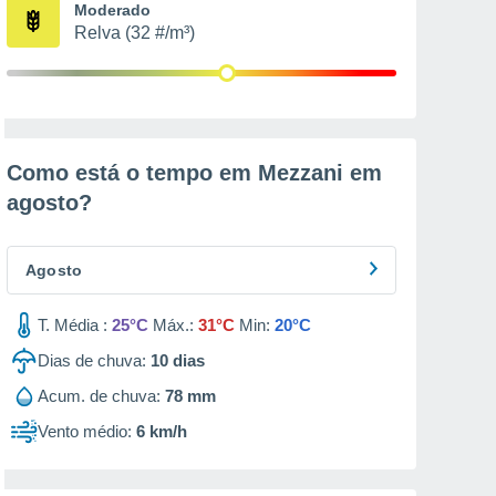
Moderado
Relva (32 #/m³)
Como está o tempo em Mezzani em
agosto
?
Agosto
T. Média :
25°C
Máx.:
31°C
Min:
20°C
Dias de chuva:
10
dias
Acum. de chuva:
78 mm
Vento médio:
6 km/h