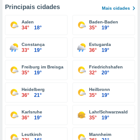
Principais cidades
Mais cidades
Aalen
Baden-Baden
34°
18°
35°
19°
Constança
Estugarda
33°
19°
36°
19°
Freiburg im Breisgau
Friedrichshafen
35°
19°
32°
20°
Heidelberg
Heilbronn
36°
21°
35°
19°
Karlsruhe
Lahr/Schwarzwald
36°
19°
35°
19°
Leutkirch
Mannheim