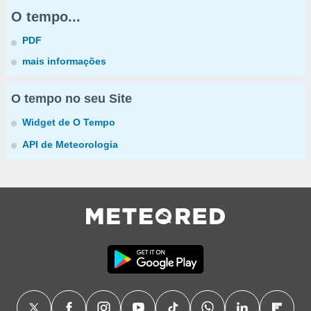
O tempo...
PDF
mais informações
O tempo no seu Site
Widget de O Tempo
API de Meteorologia