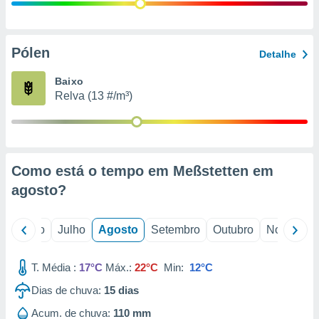
conteúdos.
ção
Pólen
Detalhe
ão através
de
Baixo
,
Relva (13 #/m³)
 e
dos,
publicidade
s, estudos
Como está o tempo em Meßstetten em
a e
mento de
agosto
?
ossos 1199
o
Junho
Julho
Agosto
Setembro
Outubro
Novembro
eiros
T. Média :
17°C
Máx.:
22°C
Min:
12°C
Dias de chuva:
15
dias
Acum. de chuva:
110 mm