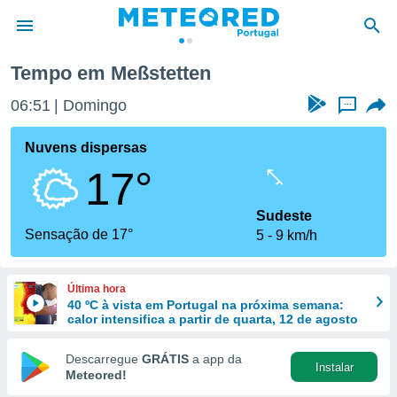
Tempo em Meßstetten
de
06:51
Domingo
...
 da
empo.pt) foi
Nuvens dispersas
or
17°
is para
e as
 fornecidas
Sudeste
 qualidade.
Sensação de 17°
5
9 km/h
r a este
s das
opções:
Última hora
40 ºC à vista em Portugal na próxima semana:
ookies e
calor intensifica a partir de quarta, 12 de agosto
 forma
Descarregue
GRÁTIS
a app da
Instalar
e digital
Meteored!
da,