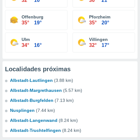
32°
16°
36°
21°
Offenburg
Pforzheim
35°
19°
35°
20°
Ulm
Villingen
34°
16°
32°
17°
Localidades próximas
Albstadt-Lautlingen
(3.88 km)
Albstadt-Margrethausen
(5.57 km)
Albstadt-Burgfelden
(7.13 km)
Nusplingen
(7.44 km)
Albstadt-Langenwand
(8.24 km)
Albstadt-Truchtelfingen
(8.24 km)