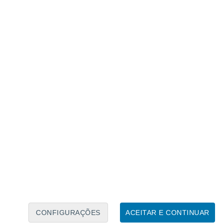
Calendário Lunar
Seg
Ter
Qua
Qui
Sex
Sáb
Domo
7
8
9
10
11
12
13
14
15
16
17
18
19
20
CONFIGURAÇÕES
ACEITAR E CONTINUAR