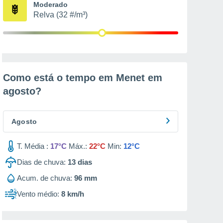
Moderado
Relva (32 #/m³)
Como está o tempo em Menet em
agosto
?
Agosto
T. Média :
17°C
Máx.:
22°C
Min:
12°C
Dias de chuva:
13
dias
Acum. de chuva:
96 mm
Vento médio:
8 km/h