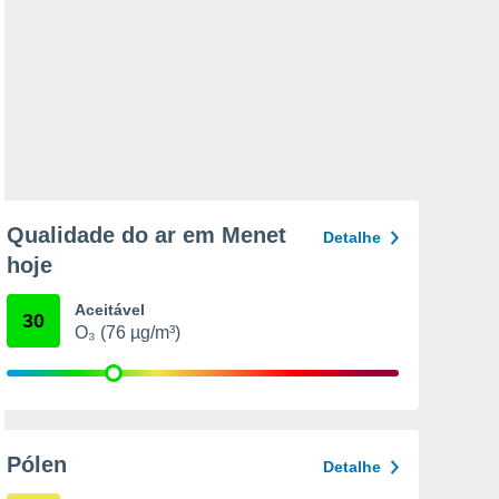
Qualidade do ar em Menet
Detalhe
hoje
Aceitável
30
O₃ (76 µg/m³)
Pólen
Detalhe