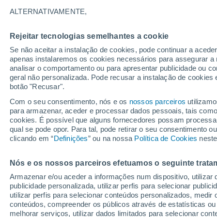
20°
ALTERNATIVAMENTE,
Rejeitar tecnologias semelhantes a cookie
Lua mingu
Se não aceitar a instalação de cookies, pode continuar a acede
Iluminada
Sensação de 20°
apenas instalaremos os cookies necessários para assegurar a 
analisar o comportamento ou para apresentar publicidade ou co
geral não personalizada. Pode recusar a instalação de cookies 
botão "Recusar".
Última hora
Hoje e amanhã poeiras do Saara “invadem”
Com o seu consentimento, nós e os
nossos parceiros
utilizamo
Portugal: risco de trovoadas no Norte e Centr
para armazenar, aceder e processar dados pessoais, tais como a
aumenta
cookies. É possível que alguns fornecedores possam processa
O Tempo 1 - 7 Dias
Atualidade
Mapas de nuvens
qual se pode opor. Para tal, pode retirar o seu consentimento 
clicando em “
Definições
” ou na nossa
Política de Cookies
neste
Nós e os nossos parceiros efetuamos o seguinte trata
Amanhã
Domingo
S
Hoje
Armazenar e/ou aceder a informações num dispositivo, utilizar da
8 Ago.
9 Ago.
7 Ago.
publicidade personalizada, utilizar perfis para selecionar public
utilizar perfis para selecionar conteúdos personalizados, med
conteúdos, compreender os públicos através de estatísticas ou
melhorar serviços, utilizar dados limitados para selecionar cont
80%