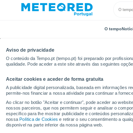
O tempo
Notíc
Aviso de privacidade
O conteúdo da Tempo.pt (tempo.pt) foi preparado por profissiona
qualidade. Pode aceder a este site através das seguintes opçõe
Aceitar cookies e aceder de forma gratuita
Início
França
Auvérnia-Ródano-Alpes
Cantal
A publicidade digital personalizada, baseada em informações r
permite-nos financiar a nossa atividade para continuar a fornec
Tempo em Menet
Ao clicar no botão "Aceitar e continuar", pode aceder ao websit
nossos parceiros, que nos permitem seguir e analisar o compo
22:35
Sexta
específico para lhe mostrar publicidade e conteúdos persona
nossa
Política de Cookies
e retirar o seu consentimento a qua
disponível na parte inferior da nossa página web.
Céu limpo