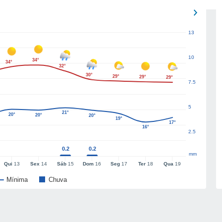
13
10
34°
34°
32°
30°
29°
29°
29°
7.5
5
21°
20°
20°
20°
19°
17°
16°
2.5
0.2
0.2
mm
Qui
13
Sex
14
Sáb
15
Dom
16
Seg
17
Ter
18
Qua
19
Mínima
Chuva