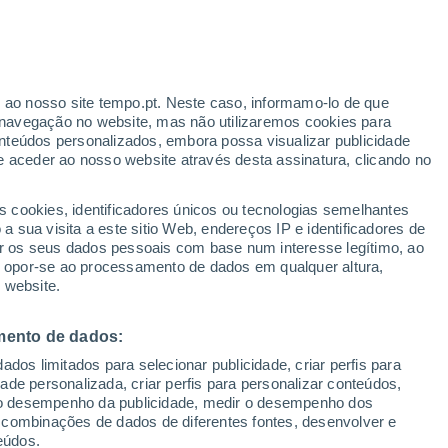
ante
r ao nosso site tempo.pt. Neste caso, informamo-lo de que
:
35%
navegação no website, mas não utilizaremos cookies para
nteúdos personalizados, embora possa visualizar publicidade
e aceder ao nosso website através desta assinatura, clicando no
s cookies, identificadores únicos ou tecnologias semelhantes
o
 sua visita a este sitio Web, endereços IP e identificadores de
r os seus dados pessoais com base num interesse legítimo, ao
Radar de Chuva
Satélites
Modelos
ou opor-se ao processamento de dados em qualquer altura,
 website.
mento de dados:
egunda
Terça
Quarta
Quinta
dos limitados para selecionar publicidade, criar perfis para
10 Ago.
11 Ago.
12 Ago.
13 Ago.
idade personalizada, criar perfis para personalizar conteúdos,
ir o desempenho da publicidade, medir o desempenho dos
 combinações de dados de diferentes fontes, desenvolver e
eúdos.
80%
50%