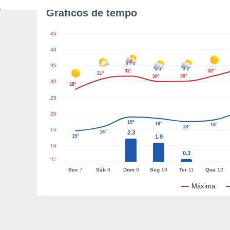
Gráficos de tempo
45
40
35
32°
32°
31°
30°
30°
30
28°
25
20
19°
18°
18°
18°
15
16°
2.3
15°
1.9
10
0.3
°C
Sex
7
Sáb
8
Dom
9
Seg
10
Ter
11
Qua
12
Máxima