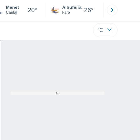
Menet
Albufeira
Lisboa
20°
26°
Cantal
Faro
Lisboa
°C