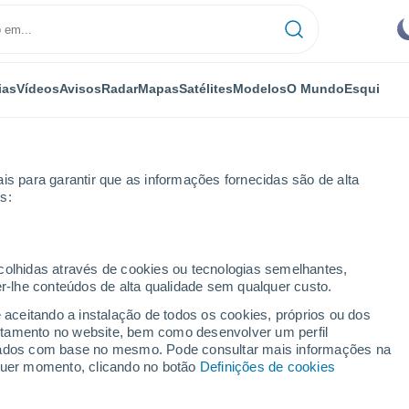
ias
Vídeos
Avisos
Radar
Mapas
Satélites
Modelos
O Mundo
Esqui
is para garantir que as informações fornecidas são de alta
s:
Menet
ecolhidas através de cookies ou tecnologias semelhantes,
er-lhe conteúdos de alta qualidade sem qualquer custo.
e aceitando a instalação de todos os cookies, próprios ou dos
rtamento no website, bem como desenvolver um perfil
...
lizados com base no mesmo. Pode consultar mais informações na
lquer momento, clicando no botão
Definições de cookies
Por horas
Intervalos nublados nas
próximas horas