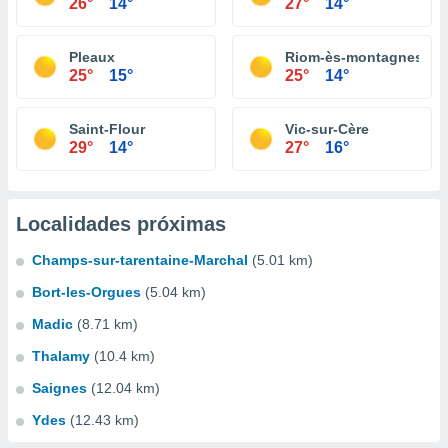
26°
14°
27°
14°
Pleaux
Riom-ès-montagnes
25°
15°
25°
14°
Saint-Flour
Vic-sur-Cère
29°
14°
27°
16°
Localidades próximas
Champs-sur-tarentaine-Marchal
(5.01 km)
Bort-les-Orgues
(5.04 km)
Madic
(8.71 km)
Thalamy
(10.4 km)
Saignes
(12.04 km)
Ydes
(12.43 km)