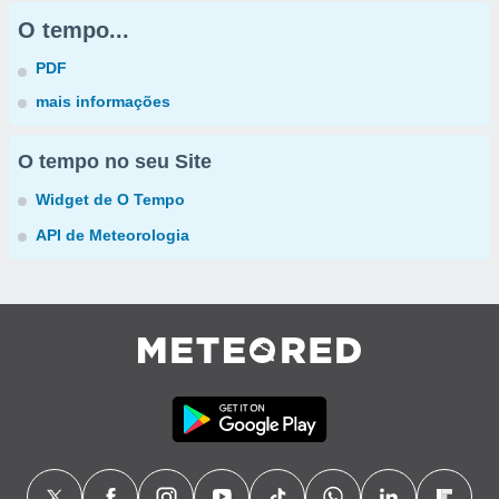
O tempo...
PDF
mais informações
O tempo no seu Site
Widget de O Tempo
API de Meteorologia