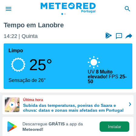
Tempo em Lanobre
de
14:22
Quinta
...
 da
empo.pt) foi
Limpo
or
25°
is para
e as
 fornecidas
UV
8 Muito
elevado!
FPS
25-
 qualidade.
Sensação de 26°
50
r a este
s das
opções:
Última hora
Subida das temperaturas, poeiras do Saara e
ookies e
chuva: datas e zonas mais afetadas em Portugal
 forma
Descarregue
GRÁTIS
a app da
e digital
Instalar
Meteored!
da,