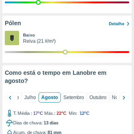
conteúdos.
ção
Pólen
Detalhe
ão através
de
Baixo
,
Relva (21 #/m³)
 e
dos,
publicidade
s, estudos
Como está o tempo em Lanobre em
a e
mento de
agosto
?
ossos 1199
o
Junho
Julho
Agosto
Setembro
Outubro
Novembro
eiros
T. Média :
17°C
Máx.:
22°C
Min:
12°C
Dias de chuva:
13
dias
Acum. de chuva:
81 mm