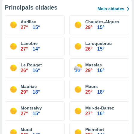
Principais cidades
Mais cidades
Aurillac
Chaudes-Aigues
27°
15°
29°
15°
Lanobre
Laroquebrou
27°
14°
26°
15°
Le Rouget
Massiac
26°
16°
29°
16°
Mauriac
Maurs
29°
18°
29°
18°
Montsalvy
Mur-de-Barrez
27°
15°
27°
16°
Murat
Pierrefort