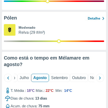
conteúdos.
ção
Pólen
Detalhe
ão através
de
Moderado
,
Relva (29 #/m³)
 e
dos,
publicidade
s, estudos
Como está o tempo em Mélamare em
a e
mento de
agosto
?
ossos 1199
o
Junho
Julho
Agosto
Setembro
Outubro
Novembro
eiros
T. Média :
18°C
Máx.:
22°C
Min:
14°C
Dias de chuva:
13
dias
Acum. de chuva:
75 mm