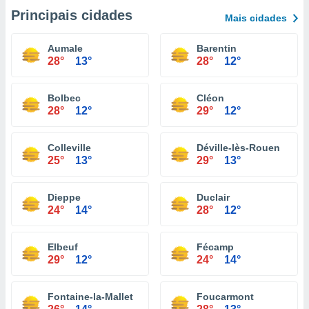
Principais cidades
Mais cidades
Aumale
Barentin
28°
13°
28°
12°
Bolbec
Cléon
28°
12°
29°
12°
Colleville
Déville-lès-Rouen
25°
13°
29°
13°
Dieppe
Duclair
24°
14°
28°
12°
Elbeuf
Fécamp
29°
12°
24°
14°
Fontaine-la-Mallet
Foucarmont