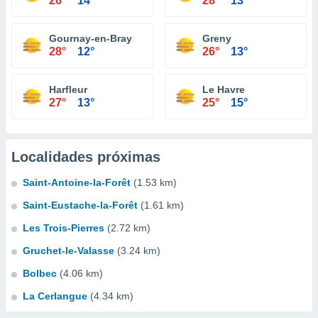
26°
14°
28°
13°
Gournay-en-Bray
Greny
28°
12°
26°
13°
Harfleur
Le Havre
27°
13°
25°
15°
Localidades próximas
Saint-Antoine-la-Forêt
(1.53 km)
Saint-Eustache-la-Forêt
(1.61 km)
Les Trois-Pierres
(2.72 km)
Gruchet-le-Valasse
(3.24 km)
Bolbec
(4.06 km)
La Cerlangue
(4.34 km)