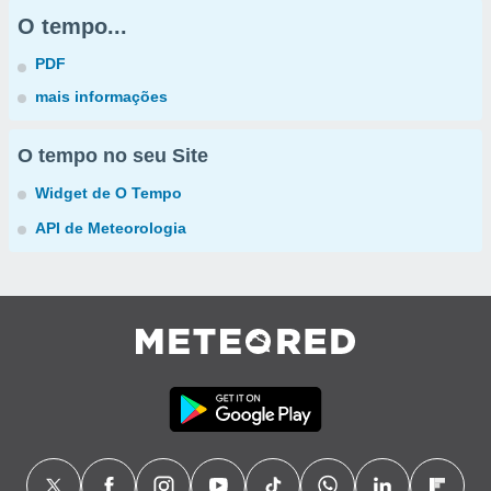
O tempo...
PDF
mais informações
O tempo no seu Site
Widget de O Tempo
API de Meteorologia