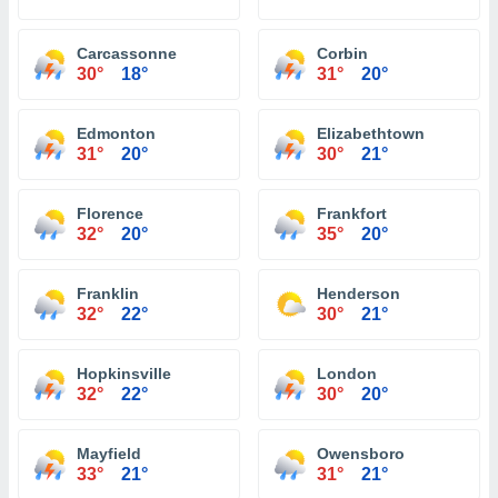
Carcassonne
Corbin
30°
18°
31°
20°
Edmonton
Elizabethtown
31°
20°
30°
21°
Florence
Frankfort
32°
20°
35°
20°
Franklin
Henderson
32°
22°
30°
21°
Hopkinsville
London
32°
22°
30°
20°
Mayfield
Owensboro
33°
21°
31°
21°