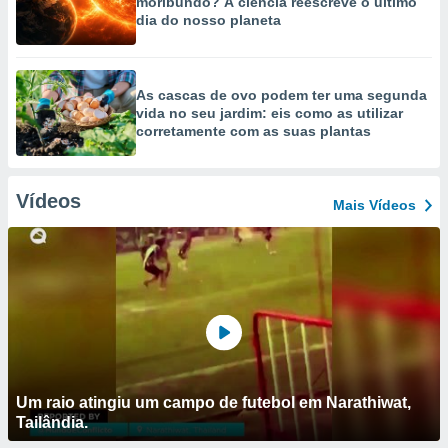
moribundo? A ciência reescreve o último
dia do nosso planeta
As cascas de ovo podem ter uma segunda
vida no seu jardim: eis como as utilizar
corretamente com as suas plantas
Vídeos
Mais Vídeos
Um raio atingiu um campo de futebol em Narathiwat,
Tailândia.