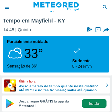
Tempo em Mayfield - KY
de
14:45
Quinta
...
 da
empo.pt) foi
Parcialmente nublado
or
33°
is para
e as
 fornecidas
Sudoeste
 qualidade.
Sensação de 36°
8
24 km/h
r a este
s das
opções:
Última hora
Aviso amarelo de tempo quente neste distrito:
ookies e
até 39 ºC e noites tropicais; saiba até quando
 forma
Descarregue
GRÁTIS
la app da
Instalar
e digital
Meteored!
da,