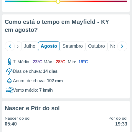
conteúdos.
ção
Como está o tempo em Mayfield - KY
ão através
em
agosto
?
de
,
 e
o
Junho
Julho
Agosto
Setembro
Outubro
Novembro
dos,
publicidade
T. Média :
23°C
Máx.:
28°C
Min:
19°C
s, estudos
Dias de chuva:
14
dias
a e
mento de
Acum. de chuva:
102 mm
Vento médio:
7 km/h
ossos 1199
eiros
Nascer e Pôr do sol
Nascer do sol
Pôr do sol
05:40
19:33