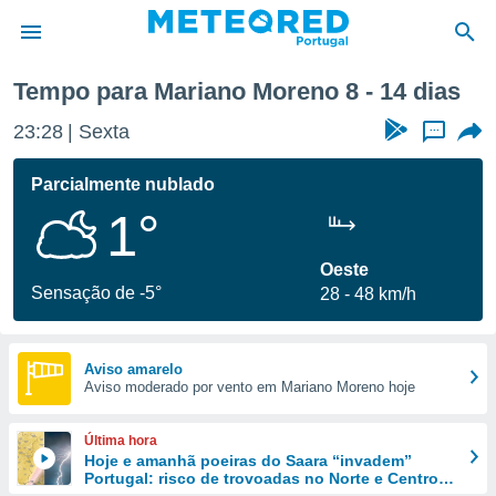
Próxima semana
Tempo para Mariano Moreno 8 - 14 dias
de
23:28
Sexta
...
 da
empo.pt) foi
Parcialmente nublado
or
1°
is para
e as
 fornecidas
Oeste
 qualidade.
Sensação de -5°
28
48 km/h
r a este
s das
opções:
Aviso amarelo
Aviso moderado por vento em Mariano Moreno hoje
ookies e
 forma
Última hora
e digital
Hoje e amanhã poeiras do Saara “invadem”
Portugal: risco de trovoadas no Norte e Centro
da,