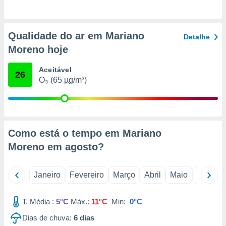
o qual se
ara tal,
 o seu
Qualidade do ar em Mariano
to ou opor-
Detalhe
essamento
Moreno hoje
m qualquer
ando em “
Aceitável
26
 ou na
O₃ (65 µg/m³)
 Cookies
te.
 nossos
Como está o tempo em Mariano
s o
Moreno em
agosto
?
o de
Janeiro
Fevereiro
Março
Abril
Maio
Junho
e/ou aceder
ões num
T. Média :
5°C
Máx.:
11°C
Min:
0°C
utilizar
ados para
Dias de chuva:
6
dias
publicidade,