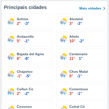
Principais cidades
Mais cidades
Achico
Aluminé
2°
-3°
3°
-3°
Andacollo
Añelo
5°
-1°
10°
-2°
Bajada del Agrio
Centenario
6°
-6°
11°
1°
Chapelco
Chos Malal
-1°
-5°
6°
-1°
Collun Co
Correntoso
2°
-2°
3°
-1°
Covunco
Cutral Có