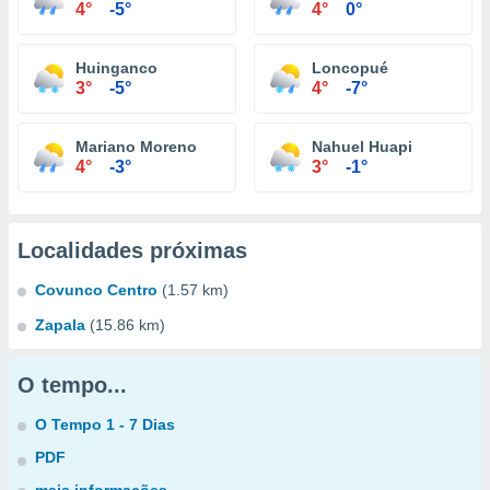
4°
-5°
4°
0°
Huinganco
Loncopué
3°
-5°
4°
-7°
Mariano Moreno
Nahuel Huapi
4°
-3°
3°
-1°
Localidades próximas
Covunco Centro
(1.57 km)
Zapala
(15.86 km)
O tempo...
O Tempo 1 - 7 Dias
PDF