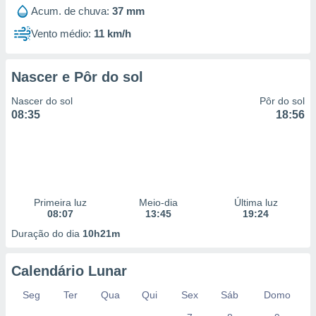
 para
Acum. de chuva:
37 mm
Vento médio:
11 km/h
a, utilizar
selecionar
Nascer e Pôr do sol
a, criar
personalizar
Nascer do sol
Pôr do sol
tilizar
08:35
18:56
selecionar
dos, medir
nho da
, medir o
o dos
Primeira luz
Meio-dia
Última luz
r os
08:07
13:45
19:24
ravés de
Duração do dia
10h21m
s ou
s de dados
es fontes,
Calendário Lunar
 e melhorar
ilizar dados
Seg
Ter
Qua
Qui
Sex
Sáb
Domo
ara