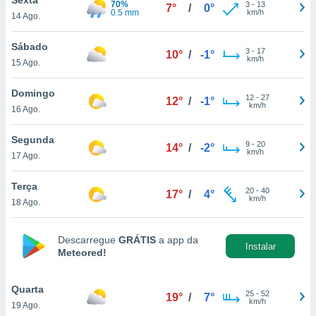
70%
para lhe
3
-
13
7°
/
0°
0.5 mm
km/h
14 Ago.
licidade e
ados com
Sábado
3
-
17
10°
/
-1°
esmo. Pode
km/h
15 Ago.
ais
s na nossa
Domingo
12
-
27
 Cookies
e
12°
/
-1°
km/h
16 Ago.
u
nto a
omento,
Segunda
9
-
20
14°
/
-2°
 botão
km/h
17 Ago.
de cookies
na parte
Terça
20
-
40
nossa
17°
/
4°
km/h
18 Ago.
.
IVAMENTE,
Descarregue
GRÁTIS
a app da
Instalar
Meteored!
as
tes a
Quarta
25
-
52
19°
/
7°
km/h
19 Ago.