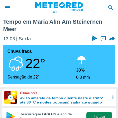
m Am Steinernen Meer
Tempo em Maria Alm Am Steinernen
Meer
de
 da
13:03
Sexta
...
empo.pt) foi
or
Chuva fraca
is para
e as
22°
 fornecidas
 qualidade.
30%
r a este
Sensação de 22°
s das
0.8 mm
opções:
ookies e
Última hora
 forma
Aviso amarelo de tempo quente neste distrito:
até 39 ºC e noites tropicais; saiba até quando
e digital
Descarregue
GRÁTIS
a app da
da,
Instalar