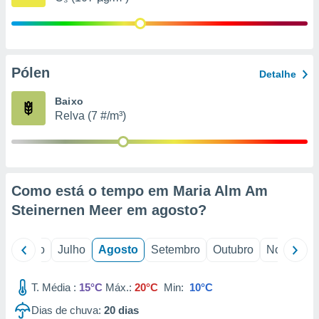
conteúdos.
ção
ão através
Pólen
Detalhe
de
,
Baixo
 e
Relva (7 #/m³)
dos,
publicidade
s, estudos
a e
mento de
Como está o tempo em Maria Alm Am
Steinernen Meer em
agosto
?
ossos 1199
eiros
o
Junho
Julho
Agosto
Setembro
Outubro
Novembro
T. Média :
15°C
Máx.:
20°C
Min:
10°C
Dias de chuva:
20
dias