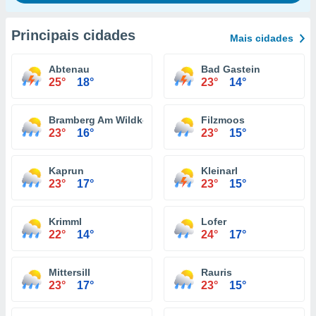
Principais cidades
Mais cidades
Abtenau
Bad Gastein
25°
18°
23°
14°
Bramberg Am Wildkogel
Filzmoos
23°
16°
23°
15°
Kaprun
Kleinarl
23°
17°
23°
15°
Krimml
Lofer
22°
14°
24°
17°
Mittersill
Rauris
23°
17°
23°
15°