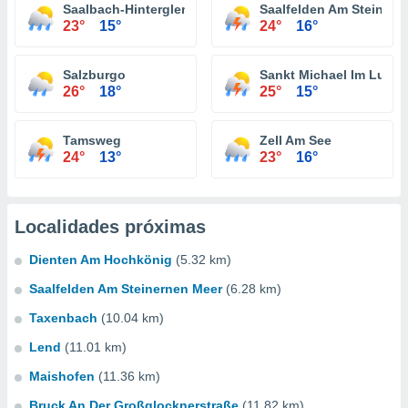
Saalbach-Hinterglemm
Saalfelden Am Steinern
23°
15°
24°
16°
Salzburgo
Sankt Michael Im Lung
26°
18°
25°
15°
Tamsweg
Zell Am See
24°
13°
23°
16°
Localidades próximas
Dienten Am Hochkönig
(5.32 km)
Saalfelden Am Steinernen Meer
(6.28 km)
Taxenbach
(10.04 km)
Lend
(11.01 km)
Maishofen
(11.36 km)
Bruck An Der Großglocknerstraße
(11.82 km)