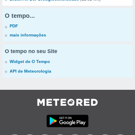
O tempo...
PDF
mais informações
O tempo no seu Site
Widget de O Tempo
API de Meteorologia