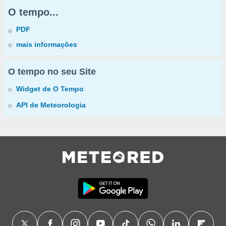
O tempo...
PDF
mais informações
O tempo no seu Site
Widget de O Tempo
API de Meteorologia