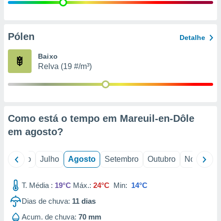
conteúdos.
ção
Pólen
Detalhe
ão através
de
Baixo
,
Relva (19 #/m³)
 e
dos,
publicidade
s, estudos
Como está o tempo em Mareuil-en-Dôle
a e
mento de
em
agosto
?
ossos 1199
o
Junho
Julho
Agosto
Setembro
Outubro
Novembro
eiros
T. Média :
19°C
Máx.:
24°C
Min:
14°C
Dias de chuva:
11
dias
Acum. de chuva:
70 mm