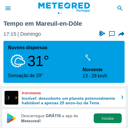
Tempo em Mareuil-en-Dôle
de
17:15
Domingo
...
 da
empo.pt) foi
Nuvens dispersas
or
31°
is para
e as
 fornecidas
Noroeste
 qualidade.
Sensação de 29°
13
29 km/h
r a este
s das
opções:
Astronomia
Incrível: descoberto um planeta potencialmente
ookies e
habitável a apenas 25 anos-luz da Terra
 forma
Descarregue
GRÁTIS
a app da
Instalar
e digital
Meteored!
da,