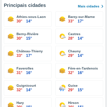
Principais cidades
Mais cidades
Athies-sous-Laon
Barzy-sur-Marne
30°
14°
33°
17°
Berny-Rivière
Castres
30°
15°
28°
14°
Château-Thierry
Chauny
33°
17°
29°
14°
Faverolles
Fère-en-Tardenois
31°
16°
32°
16°
Guignicourt
Guise
32°
14°
29°
15°
Hary
Hirson