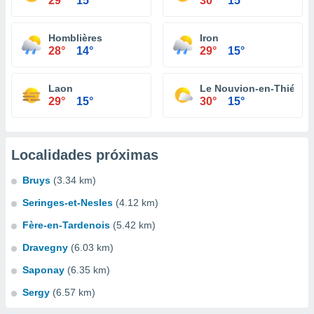
29°
15°
30°
15°
Homblières
Iron
28°
14°
29°
15°
Laon
Le Nouvion-en-Thiérac
29°
15°
30°
15°
Localidades próximas
Bruys
(3.34 km)
Seringes-et-Nesles
(4.12 km)
Fère-en-Tardenois
(5.42 km)
Dravegny
(6.03 km)
Saponay
(6.35 km)
Sergy
(6.57 km)