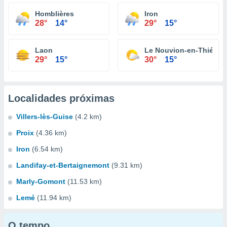
Homblières
Iron
28°
14°
29°
15°
Laon
Le Nouvion-en-Thiérac
29°
15°
30°
15°
Localidades próximas
Villers-lès-Guise
(4.2 km)
Proix
(4.36 km)
Iron
(6.54 km)
Landifay-et-Bertaignemont
(9.31 km)
Marly-Gomont
(11.53 km)
Lemé
(11.94 km)
O tempo...