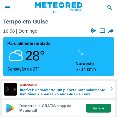
Tempo em Guise
de
16:56
Domingo
...
 da
empo.pt) foi
Parcialmente nublado
or
28°
is para
e as
 fornecidas
Noroeste
 qualidade.
Sensação de 27°
5
14 km/h
r a este
s das
opções:
Astronomia
Incrível: descoberto um planeta potencialmente
ookies e
habitável a apenas 25 anos-luz da Terra
 forma
Descarregue
GRÁTIS
a app da
Instalar
e digital
Meteored!
da,