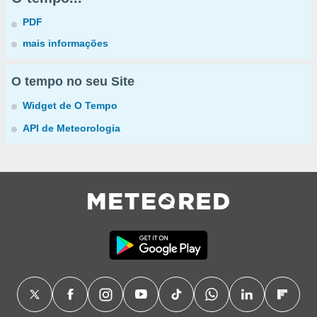
PDF
mais informações
O tempo no seu Site
Widget de O Tempo
API de Meteorologia