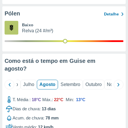
conteúdos.
Pólen
Detalhe
ção
Baixo
ão através
Relva (24 #/m³)
de
,
 e
dos,
publicidade
Como está o tempo em Guise em
s, estudos
agosto
?
a e
mento de
o
Junho
Julho
Agosto
Setembro
Outubro
Novembro
ossos 1199
eiros
T. Média :
18°C
Máx.:
22°C
Min:
13°C
Dias de chuva:
13
dias
Acum. de chuva:
78 mm
Vento médio:
12 km/h