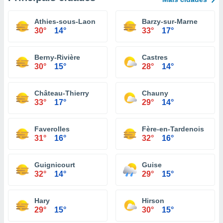
Athies-sous-Laon
Barzy-sur-Marne
30°
14°
33°
17°
Berny-Rivière
Castres
30°
15°
28°
14°
Château-Thierry
Chauny
33°
17°
29°
14°
Faverolles
Fère-en-Tardenois
31°
16°
32°
16°
Guignicourt
Guise
32°
14°
29°
15°
Hary
Hirson
29°
15°
30°
15°