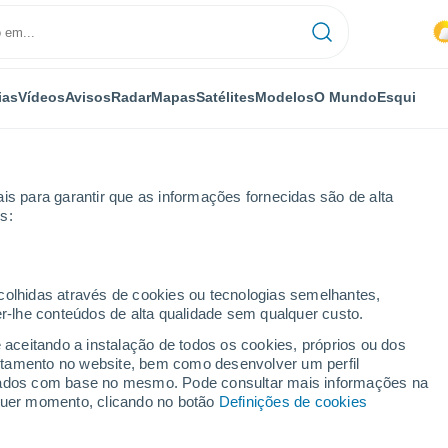
ias
Vídeos
Avisos
Radar
Mapas
Satélites
Modelos
O Mundo
Esqui
is para garantir que as informações fornecidas são de alta
s:
ino
Próxima semana
ecolhidas através de cookies ou tecnologias semelhantes,
er-lhe conteúdos de alta qualidade sem qualquer custo.
ntino 8 - 14 dias
e aceitando a instalação de todos os cookies, próprios ou dos
rtamento no website, bem como desenvolver um perfil
...
lizados com base no mesmo. Pode consultar mais informações na
lquer momento, clicando no botão
Definições de cookies
Por horas
Intervalos nublados nas
próximas horas