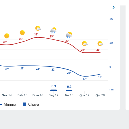
15
36°
35°
34°
33°
32°
10
28°
29°
5
22°
22°
22°
22°
20°
18°
17°
0.3
0.2
mm
Sex
14
Sáb
15
Dom
16
Seg
17
Ter
18
Qua
19
Qui
20
Mínima
Chuva