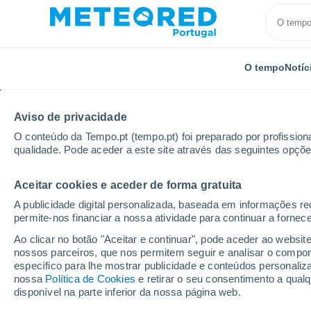
O tempo
Notíc
Aviso de privacidade
O conteúdo da Tempo.pt (tempo.pt) foi preparado por profissiona
qualidade. Pode aceder a este site através das seguintes opçõe
Aceitar cookies e aceder de forma gratuita
Início
Itália
Província de Vicenza
Marano Vicent
A publicidade digital personalizada, baseada em informações r
permite-nos financiar a nossa atividade para continuar a fornec
Tempo para Marano Vice
Ao clicar no botão "Aceitar e continuar", pode aceder ao websit
nossos parceiros, que nos permitem seguir e analisar o compo
15:25
Sábado
específico para lhe mostrar publicidade e conteúdos persona
nossa
Política de Cookies
e retirar o seu consentimento a qua
disponível na parte inferior da nossa página web.
Nuvens dispersas