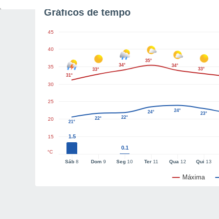
Gráficos de tempo
45
40
35°
34°
34°
35
33°
33°
31°
30
25
24°
24°
23°
22°
22°
20
21°
1.5
15
0.1
°C
Sáb
8
Dom
9
Seg
10
Ter
11
Qua
12
Qui
13
Máxima