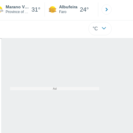
Marano Vicentino
Albufeira
Lisboa
31°
24°
Province of Vicenza
Faro
Lisboa
°C