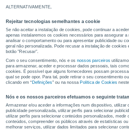
31°
ALTERNATIVAMENTE,
Rejeitar tecnologias semelhantes a cookie
UV
6 Alto
Se não aceitar a instalação de cookies, pode continuar a acede
Sensação de 31°
FPS
15-25
apenas instalaremos os cookies necessários para assegurar a 
analisar o comportamento ou para apresentar publicidade ou co
geral não personalizada. Pode recusar a instalação de cookies 
botão "Recusar".
Última hora
40 ºC à vista em Portugal na próxima semana
Com o seu consentimento, nós e os
nossos parceiros
utilizamo
calor intensifica a partir de quarta, 12 de ago
para armazenar, aceder e processar dados pessoais, tais como a
cookies. É possível que alguns fornecedores possam processa
O Tempo 1 - 7 Dias
Atualidade
Mapas de nuvens
qual se pode opor. Para tal, pode retirar o seu consentimento 
clicando em “
Definições
” ou na nossa
Política de Cookies
neste
Nós e os nossos parceiros efetuamos o seguinte trata
Domingo
Segunda
Sábado
Armazenar e/ou aceder a informações num dispositivo, utilizar da
16 Ago.
17 Ago.
15 Ago.
publicidade personalizada, utilizar perfis para selecionar public
utilizar perfis para selecionar conteúdos personalizados, med
conteúdos, compreender os públicos através de estatísticas ou
melhorar serviços, utilizar dados limitados para selecionar cont
60%