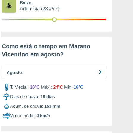
Baixo
Artemísia (23 #/m³)
Como está o tempo em Marano
Vicentino em
agosto
?
Agosto
T. Média :
20°C
Máx.:
24°C
Min:
16°C
Dias de chuva:
19
dias
Acum. de chuva:
153 mm
Vento médio:
4 km/h