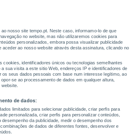
Aviso amarelo
Aviso moderado por trovoada em
Marano Vicentino hoje
r ao nosso site tempo.pt. Neste caso, informamo-lo de que
navegação no website, mas não utilizaremos cookies para
nteúdos personalizados, embora possa visualizar publicidade
e aceder ao nosso website através desta assinatura, clicando no
:
s cookies, identificadores únicos ou tecnologias semelhantes
sto
 sua visita a este sitio Web, endereços IP e identificadores de
r os seus dados pessoais com base num interesse legítimo, ao
Radar de Chuva
Satélites
Modelos
ou opor-se ao processamento de dados em qualquer altura,
 website.
mento de dados:
Terça
Quarta
Quinta
Sexta
dos limitados para selecionar publicidade, criar perfis para
18 Ago.
19 Ago.
20 Ago.
21 Ago.
idade personalizada, criar perfis para personalizar conteúdos,
ir o desempenho da publicidade, medir o desempenho dos
 combinações de dados de diferentes fontes, desenvolver e
eúdos.
60%