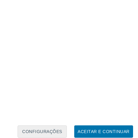
Calendário Lunar
Seg
Ter
Qua
Qui
Sex
Sáb
Domo
8
9
10
11
12
13
14
15
16
17
18
19
20
21
CONFIGURAÇÕES
ACEITAR E CONTINUAR