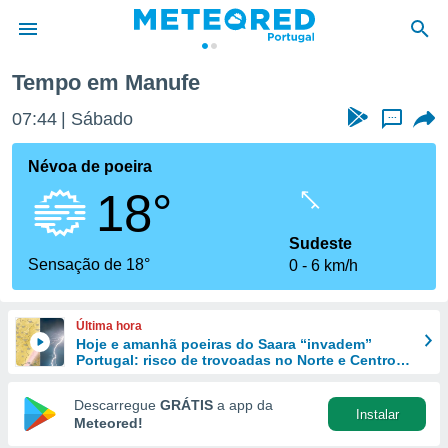
e
Tempo em Manufe
de
07:44
Sábado
...
 da
empo.pt) foi
Névoa de poeira
or
18°
is para
e as
 fornecidas
Sudeste
 qualidade.
Sensação de 18°
0
6 km/h
r a este
s das
opções:
Última hora
Hoje e amanhã poeiras do Saara “invadem”
ookies e
Portugal: risco de trovoadas no Norte e Centro
 forma
aumenta
Descarregue
GRÁTIS
a app da
Instalar
e digital
Meteored!
da,