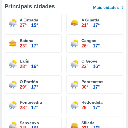
Principais cidades
Mais cidades
A Estrada
A Guarda
27°
15°
21°
17°
Baiona
Cangas
23°
17°
26°
17°
Lalín
O Grove
28°
16°
22°
16°
O Porriño
Ponteareas
29°
17°
30°
17°
Pontevedra
Redondela
28°
17°
29°
17°
Sanxenxo
Silleda