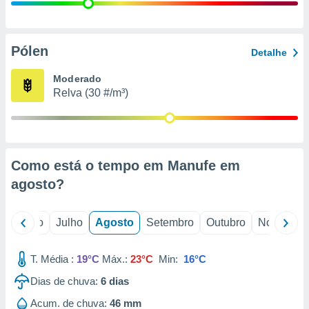
conteúdos.
ção
Pólen
Detalhe
ão através
de
Moderado
,
Relva (30 #/m³)
 e
dos,
publicidade
s, estudos
Como está o tempo em Manufe em
a e
mento de
agosto
?
ossos 1199
o
Junho
Julho
Agosto
Setembro
Outubro
Novembro
eiros
T. Média :
19°C
Máx.:
23°C
Min:
16°C
Dias de chuva:
6
dias
Acum. de chuva:
46 mm