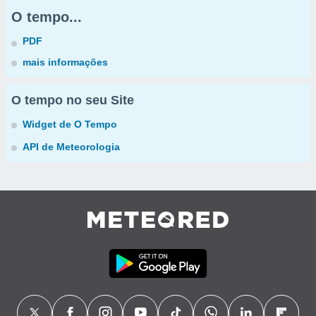
O tempo...
PDF
mais informações
O tempo no seu Site
Widget de O Tempo
API de Meteorologia