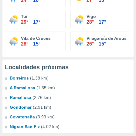
24°
16°
27°
15°
Tui
Vigo
29°
17°
28°
17°
Vila de Cruces
Vilagarcía de Arousa
28°
15°
26°
15°
Localidades próximas
Borreiros
(1.38 km)
A Ramallosa
(1.65 km)
Ramallosa
(2.76 km)
Gondomar
(2.91 km)
Covaterreña
(3.93 km)
Nigran San Fiz
(4.02 km)