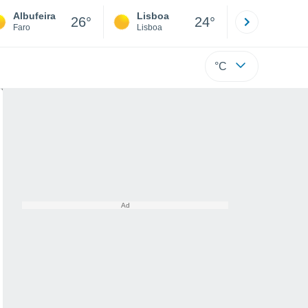
Albufeira
Lisboa
Porto
26°
24°
Faro
Lisboa
Porto
°C