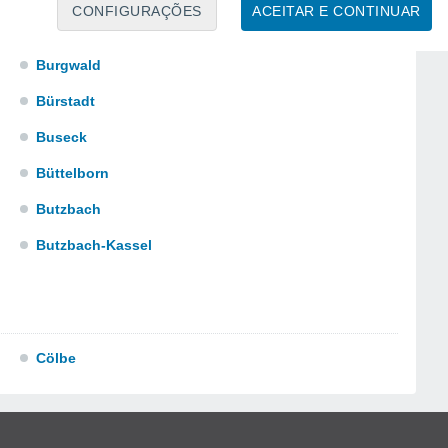
CONFIGURAÇÕES
ACEITAR E CONTINUAR
Burghaun
Burgwald
Bürstadt
Buseck
Büttelborn
Butzbach
Butzbach-Kassel
Cölbe