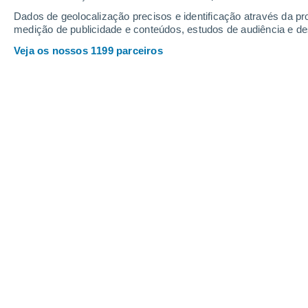
Bad Salzschlirf
Dados de geolocalização precisos e identificação através da pr
medição de publicidade e conteúdos, estudos de audiência e d
Bad Schwalbach
Veja os nossos 1199 parceiros
Bad Soden Am Taunus
Bad Soden-Salmünster
Bad Sooden-Allendorf
Bad Vilbel
Bad Wildungen
Bad Zwesten
Bahnhofsviertel
Battenberg (Eder)
Baunatal
Bebra
Beerfelden