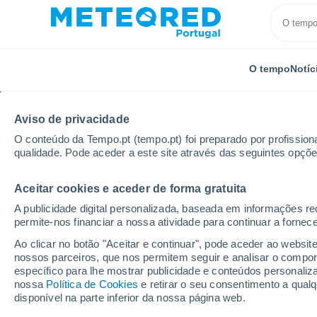
O tempo
Notíc
Aviso de privacidade
O conteúdo da Tempo.pt (tempo.pt) foi preparado por profissiona
qualidade. Pode aceder a este site através das seguintes opçõe
Aceitar cookies e aceder de forma gratuita
Início
Alemanha
Hesse
Localidades
A publicidade digital personalizada, baseada em informações r
permite-nos financiar a nossa atividade para continuar a fornec
O tempo em todos os l
Ao clicar no botão "Aceitar e continuar", pode aceder ao websit
nossos parceiros, que nos permitem seguir e analisar o compo
O tempo em todos os lugares de Hesse
específico para lhe mostrar publicidade e conteúdos persona
nossa
Política de Cookies
e retirar o seu consentimento a qua
A
B - C
D - E
F - G
H - J
K - L
M
disponível na parte inferior da nossa página web.