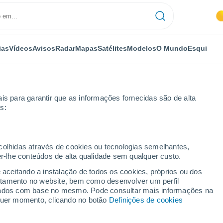
ias
Vídeos
Avisos
Radar
Mapas
Satélites
Modelos
O Mundo
Esqui
is para garantir que as informações fornecidas são de alta
s:
ecolhidas através de cookies ou tecnologias semelhantes,
er-lhe conteúdos de alta qualidade sem qualquer custo.
ugares de Hesse
e aceitando a instalação de todos os cookies, próprios ou dos
rtamento no website, bem como desenvolver um perfil
lizados com base no mesmo. Pode consultar mais informações na
lquer momento, clicando no botão
Definições de cookies
 - N
O - R
S - V
W - Z