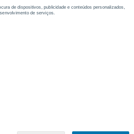
Brachttal
ocura de dispositivos, publicidade e conteúdos personalizados,
esenvolvimento de serviços.
Braunfels
Brechen
Breckenheim
Breitenbach Am Herzberg
Breitscheid
Brensbach
Breuberg
Breuna
Brombachtal
Bromskirchen
Bruchköbel
Büdingen