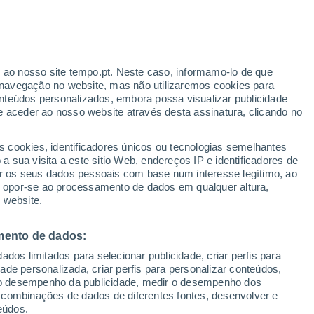
Biebergemünd
Biebesheim am Rhein
r ao nosso site tempo.pt. Neste caso, informamo-lo de que
navegação no website, mas não utilizaremos cookies para
Biebrich
nteúdos personalizados, embora possa visualizar publicidade
e aceder ao nosso website através desta assinatura, clicando no
Biedenkopf
Bierstadt
s cookies, identificadores únicos ou tecnologias semelhantes
 sua visita a este sitio Web, endereços IP e identificadores de
Birkenau
r os seus dados pessoais com base num interesse legítimo, ao
ou opor-se ao processamento de dados em qualquer altura,
Bischofsheim
 website.
Bockenheim
mento de dados:
Bonames
dos limitados para selecionar publicidade, criar perfis para
idade personalizada, criar perfis para personalizar conteúdos,
Borken (Hessen)
ir o desempenho da publicidade, medir o desempenho dos
 combinações de dados de diferentes fontes, desenvolver e
Bornheim
eúdos.