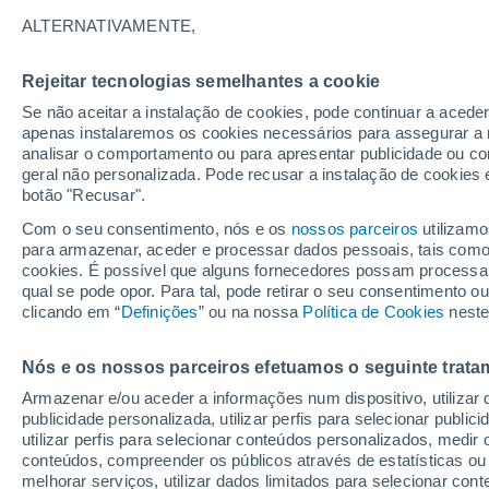
B
ALTERNATIVAMENTE,
Babenhausen
Rejeitar tecnologias semelhantes a cookie
Bad Arolsen
Se não aceitar a instalação de cookies, pode continuar a acede
apenas instalaremos os cookies necessários para assegurar a 
Bad Camberg
analisar o comportamento ou para apresentar publicidade ou co
geral não personalizada. Pode recusar a instalação de cookies 
Bad Emstal
botão "Recusar".
Bad Endbach
Com o seu consentimento, nós e os
nossos parceiros
utilizamo
para armazenar, aceder e processar dados pessoais, tais como a
Bad Hersfeld
cookies. É possível que alguns fornecedores possam processa
qual se pode opor. Para tal, pode retirar o seu consentimento 
Bad Homburg vor der Höhe
clicando em “
Definições
” ou na nossa
Política de Cookies
neste
Bad Karlshafen
Nós e os nossos parceiros efetuamos o seguinte trata
Bad König
Armazenar e/ou aceder a informações num dispositivo, utilizar da
publicidade personalizada, utilizar perfis para selecionar public
Bad Nauheim
utilizar perfis para selecionar conteúdos personalizados, med
conteúdos, compreender os públicos através de estatísticas ou
Bad Orb
melhorar serviços, utilizar dados limitados para selecionar cont