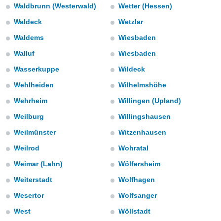
m
Waldbrunn (Westerwald)
Wetter (Hessen)
 recolhidas
cookies ou
Waldeck
Wetzlar
Waldems
Wiesbaden
, permite-
ar a nossa
Walluf
Wiesbaden
ara
ACEITAR
 fornecer-
Wasserkuppe
Wildeck
E
os de alta
CONTINUAR
Wehlheiden
Wilhelmshöhe
sem
sto.
Wehrheim
Willingen (Upland)
CONFIGURAÇÕES
o botão
Weilburg
Willingshausen
ontinuar",
r ao
Weilmünster
Witzenhausen
itando a
Weilrod
Wohratal
de todos os
óprios ou
Weimar (Lahn)
Wölfersheim
parceiros,
rmitem
Weiterstadt
Wolfhagen
lisar o
Wesertor
Wolfsanger
nto no
em como
West
Wöllstadt
 um perfil