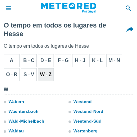
O tempo em todos os lugares de
Hesse
de
 da
O tempo em todos os lugares de Hesse
empo.pt) foi
or
A
B - C
D - E
F - G
H - J
K - L
M - N
is para
e as
 fornecidas
O - R
S - V
W - Z
 qualidade.
r a este
W
s das
opções:
Wabern
Westend
ookies e
Wächtersbach
Westend-Nord
 forma
Wald-Michelbach
Westend-Süd
e digital
Waldau
Wettenberg
da,