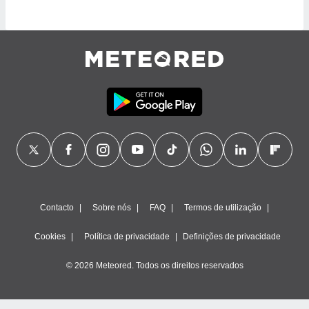
tar a
de cookies,
uar a
osso site
este caso,
lo de que
talaremos
s para
a navegação
, mas não
s cookies
ar o
nto ou
ntar
 ou
Contacto
Sobre nós
FAQ
Termos de utilização
dos,
Cookies
Política de privacidade
Definições de privacidade
ssa
ublicidade
© 2026 Meteored. Todos os direitos reservados
ada. Pode
nstalação de
ceder ao