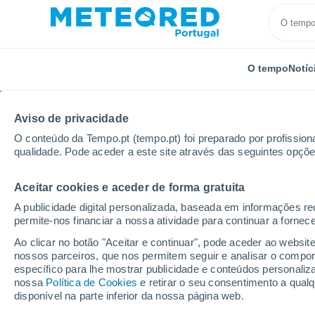
O tempo
Notíc
Aviso de privacidade
O conteúdo da Tempo.pt (tempo.pt) foi preparado por profissiona
qualidade. Pode aceder a este site através das seguintes opçõe
Aceitar cookies e aceder de forma gratuita
Início
Brasil
Minas Gerais
Madre De Deus De M
A publicidade digital personalizada, baseada em informações r
permite-nos financiar a nossa atividade para continuar a fornec
Tempo para Madre De D
Ao clicar no botão "Aceitar e continuar", pode aceder ao websit
nossos parceiros, que nos permitem seguir e analisar o compo
02:27
Sexta
específico para lhe mostrar publicidade e conteúdos persona
nossa
Política de Cookies
e retirar o seu consentimento a qua
disponível na parte inferior da nossa página web.
Nuvens dispersas