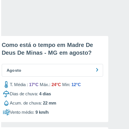
Como está o tempo em Madre De
Deus De Minas - MG em
agosto
?
Agosto
T. Média :
17°C
Máx.:
24°C
Min:
12°C
Dias de chuva:
4
dias
Acum. de chuva:
22 mm
Vento médio:
9 km/h