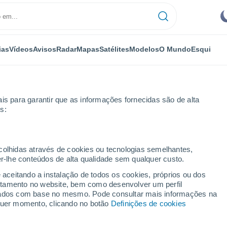
ias
Vídeos
Avisos
Radar
Mapas
Satélites
Modelos
O Mundo
Esqui
is para garantir que as informações fornecidas são de alta
s:
inas
Próxima semana
ecolhidas através de cookies ou tecnologias semelhantes,
er-lhe conteúdos de alta qualidade sem qualquer custo.
eus De Minas 8 - 14 dias
e aceitando a instalação de todos os cookies, próprios ou dos
rtamento no website, bem como desenvolver um perfil
...
lizados com base no mesmo. Pode consultar mais informações na
lquer momento, clicando no botão
Definições de cookies
Por horas
Intervalos nublados nas
próximas horas