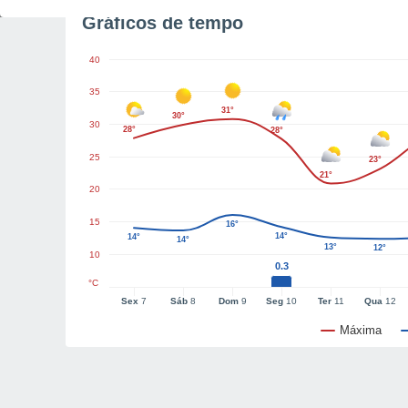
Gráficos de tempo
40
35
31°
30°
30
28°
28°
25
23°
21°
20
15
16°
14°
14°
14°
13°
12°
10
0.3
°C
Sex
7
Sáb
8
Dom
9
Seg
10
Ter
11
Qua
12
Máxima