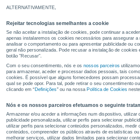
16°
ALTERNATIVAMENTE,
Rejeitar tecnologias semelhantes a cookie
Lua mingu
Se não aceitar a instalação de cookies, pode continuar a acede
Iluminada
Sensação de 16°
apenas instalaremos os cookies necessários para assegurar a 
analisar o comportamento ou para apresentar publicidade ou co
geral não personalizada. Pode recusar a instalação de cookies 
botão "Recusar".
Última hora
Aviso amarelo de tempo quente neste distrito:
Com o seu consentimento, nós e os
nossos parceiros
utilizamo
39 ºC e noites tropicais; saiba até quando
para armazenar, aceder e processar dados pessoais, tais como a
cookies. É possível que alguns fornecedores possam processa
O Tempo 1 - 7 Dias
Atualidade
Mapas de nuvens
qual se pode opor. Para tal, pode retirar o seu consentimento 
clicando em “
Definições
” ou na nossa
Política de Cookies
neste
Nós e os nossos parceiros efetuamos o seguinte trata
Sábado
Domingo
S
Sexta
Armazenar e/ou aceder a informações num dispositivo, utilizar da
15 Ago.
16 Ago.
14 Ago.
publicidade personalizada, utilizar perfis para selecionar public
utilizar perfis para selecionar conteúdos personalizados, med
conteúdos, compreender os públicos através de estatísticas ou
melhorar serviços, utilizar dados limitados para selecionar cont