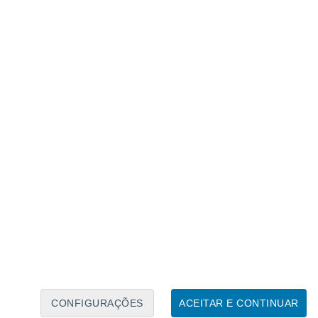
Calendário Lunar
Seg
Ter
Qua
Qui
Sex
Sáb
Domo
7
8
9
10
11
12
13
14
15
16
17
18
19
20
CONFIGURAÇÕES
ACEITAR E CONTINUAR