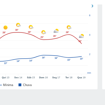
6
30°
28°
28°
28°
4
26°
25°
23°
2
16°
16°
15°
15°
14°
14°
13°
mm
Qui
13
Sex
14
Sáb
15
Dom
16
Seg
17
Ter
18
Qua
19
Mínima
Chuva