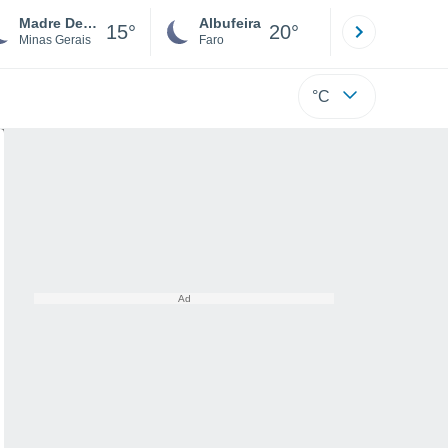
Madre De Deus De Minas
Albufeira
Lisboa
15°
20°
Minas Gerais
Faro
Lisboa
°C