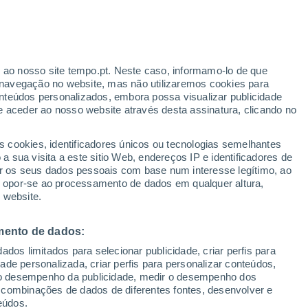
Aviso amarelo
Aviso moderado por outros em
Madre De Deus De Minas hoje
ante
r ao nosso site tempo.pt. Neste caso, informamo-lo de que
:
33%
navegação no website, mas não utilizaremos cookies para
nteúdos personalizados, embora possa visualizar publicidade
e aceder ao nosso website através desta assinatura, clicando no
 até
s cookies, identificadores únicos ou tecnologias semelhantes
 sua visita a este sitio Web, endereços IP e identificadores de
r os seus dados pessoais com base num interesse legítimo, ao
Radar de Chuva
Satélites
Modelos
ou opor-se ao processamento de dados em qualquer altura,
 website.
mento de dados:
egunda
Terça
Quarta
Quinta
dos limitados para selecionar publicidade, criar perfis para
17 Ago.
18 Ago.
19 Ago.
20 Ago.
idade personalizada, criar perfis para personalizar conteúdos,
ir o desempenho da publicidade, medir o desempenho dos
 combinações de dados de diferentes fontes, desenvolver e
eúdos.