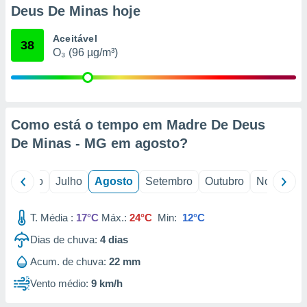
conteúdos.
Deus De Minas hoje
ção
Aceitável
38
O₃ (96 µg/m³)
ão através
de
,
 e
Como está o tempo em Madre De Deus
dos,
publicidade
De Minas - MG em
agosto
?
s, estudos
a e
mento de
o
Junho
Julho
Agosto
Setembro
Outubro
Novembro
ossos 1199
T. Média :
17°C
Máx.:
24°C
Min:
12°C
eiros
Dias de chuva:
4
dias
Acum. de chuva:
22 mm
Vento médio:
9 km/h