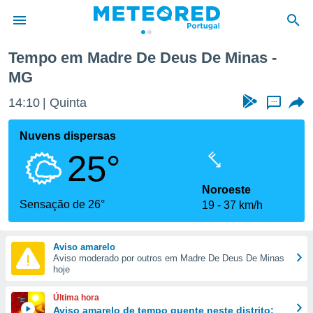
Tempo em Madre De Deus De Minas -
MG
de
 da
14:10
Quinta
...
empo.pt) foi
or
Nuvens dispersas
is para
e as
25°
 fornecidas
 qualidade.
Noroeste
r a este
Sensação de 26°
s das
19
37 km/h
opções:
ookies e
Aviso amarelo
 forma
Aviso moderado por outros em Madre De Deus De Minas
hoje
e digital
Última hora
da,
Aviso amarelo de tempo quente neste distrito: