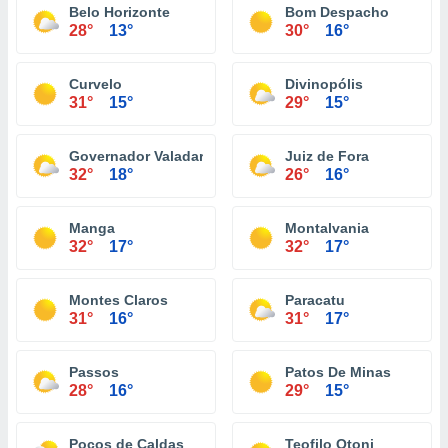
Belo Horizonte
Bom Despacho
28°
13°
30°
16°
Curvelo
Divinopólis
31°
15°
29°
15°
Governador Valadares
Juiz de Fora
32°
18°
26°
16°
Manga
Montalvania
32°
17°
32°
17°
Montes Claros
Paracatu
31°
16°
31°
17°
Passos
Patos De Minas
28°
16°
29°
15°
Poços de Caldas
Teofilo Otoni