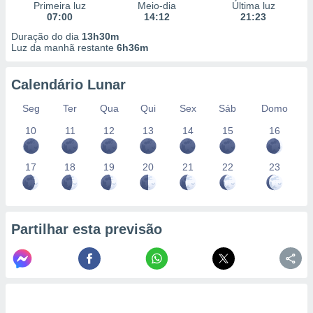
conteúdos.
Primeira luz
Meio-dia
Última luz
07:00
14:12
21:23
ção
Duração do dia
13h30m
Luz da manhã restante
6h36m
ão através
de
Calendário Lunar
,
 e
Seg
Ter
Qua
Qui
Sex
Sáb
Domo
dos,
10
11
12
13
14
15
16
publicidade
s, estudos
17
18
19
20
21
22
23
a e
mento de
ossos 1199
Partilhar esta previsão
eiros