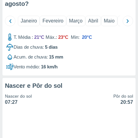
agosto
?
 para
a, utilizar
Janeiro
Fevereiro
Março
Abril
Maio
Junho
selecionar
a, criar
T. Média :
21°C
Máx.:
23°C
Min:
20°C
personalizar
tilizar
Dias de chuva:
5
dias
selecionar
Acum. de chuva:
15 mm
dos, medir
Vento médio:
16 km/h
nho da
, medir o
o dos
Nascer e Pôr do sol
r os
Nascer do sol
Pôr do sol
ravés de
07:27
20:57
s ou
s de dados
es fontes,
 e melhorar
ilizar dados
ara