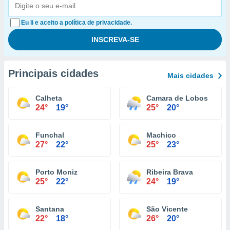
Eu li e aceito a política de privacidade.
Principais cidades
Mais cidades
Calheta
Camara de Lobos
24°
19°
25°
20°
Funchal
Machico
27°
22°
25°
23°
Porto Moniz
Ribeira Brava
25°
22°
24°
19°
Santana
São Vicente
22°
18°
26°
20°