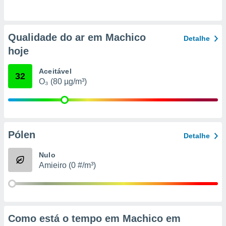
o qual se
ara tal,
 o seu
Qualidade do ar em Machico
to ou opor-
Detalhe
essamento
hoje
m qualquer
ando em “
Aceitável
 ou na
32
O₃ (80 µg/m³)
 Cookies
te.
 nossos
Pólen
Detalhe
s o
Nulo
o de
Amieiro (0 #/m³)
e/ou aceder
ões num
utilizar
ados para
Como está o tempo em Machico em
publicidade,