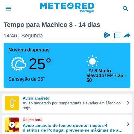
Tempo para Machico 8 - 14 dias
de
14:46
Segunda
...
 da
empo.pt) foi
Nuvens dispersas
or
25°
is para
e as
 fornecidas
UV
8 Muito
elevado!
FPS
25-
 qualidade.
Sensação de 26°
50
r a este
s das
opções:
Aviso amarelo
Aviso moderado por temperaturas elevadas em Machico
ookies e
hoje
 forma
Última hora
e digital
Aviso amarelo de tempo quente: nestes 4
da,
distritos de Portugal preveem-se máximas de até