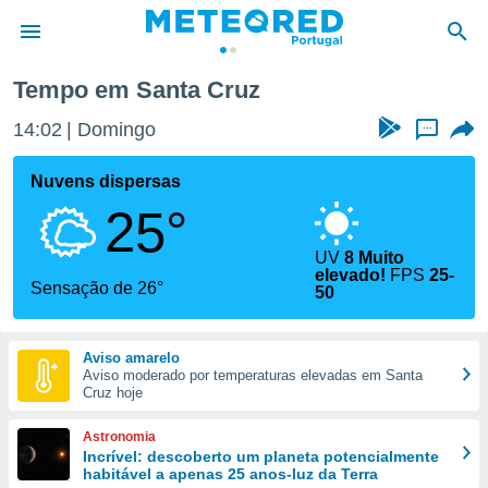
Tempo em Santa Cruz
de
14:02
Domingo
...
 da
empo.pt) foi
Nuvens dispersas
or
25°
is para
e as
 fornecidas
UV
8 Muito
elevado!
FPS
25-
 qualidade.
Sensação de 26°
50
r a este
s das
opções:
Aviso amarelo
Aviso moderado por temperaturas elevadas em Santa
ookies e
Cruz hoje
 forma
Astronomia
e digital
Incrível: descoberto um planeta potencialmente
da,
habitável a apenas 25 anos-luz da Terra