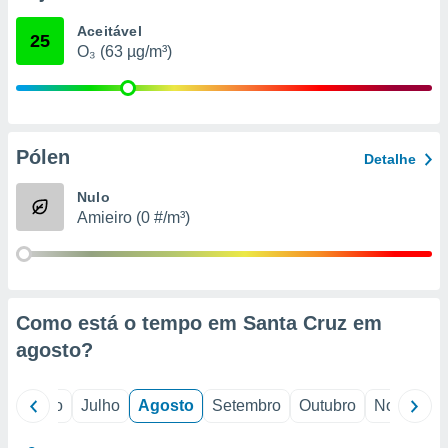
conteúdos.
Aceitável
25
O₃ (63 µg/m³)
ção
ão através
de
,
 e
Pólen
Detalhe
dos,
Nulo
publicidade
Amieiro (0 #/m³)
s, estudos
a e
mento de
ossos 1199
Como está o tempo em Santa Cruz em
eiros
agosto
?
o
Junho
Julho
Agosto
Setembro
Outubro
Novembro