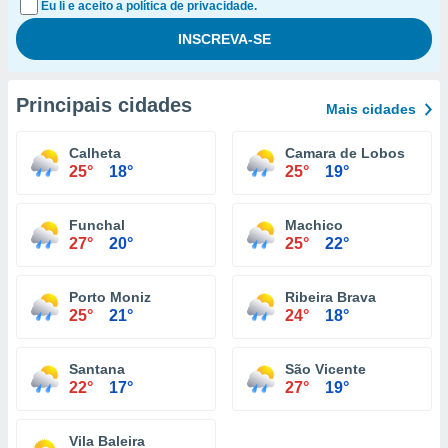
Eu li e aceito a política de privacidade.
Principais cidades
Mais cidades
Calheta
Camara de Lobos
25°
18°
25°
19°
Funchal
Machico
27°
20°
25°
22°
Porto Moniz
Ribeira Brava
25°
21°
24°
18°
Santana
São Vicente
22°
17°
27°
19°
Vila Baleira