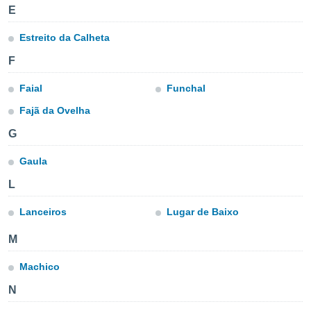
m
E
 recolhidas
cookies ou
Estreito da Calheta
, permite-
F
ar a nossa
ara
Faial
Funchal
ACEITAR
 fornecer-
E
os de alta
Fajã da Ovelha
CONTINUAR
sem
G
sto.
CONFIGURAÇÕES
o botão
Gaula
ontinuar",
r ao
L
itando a
de todos os
Lanceiros
Lugar de Baixo
óprios ou
parceiros,
M
rmitem
lisar o
Machico
nto no
em como
N
 um perfil