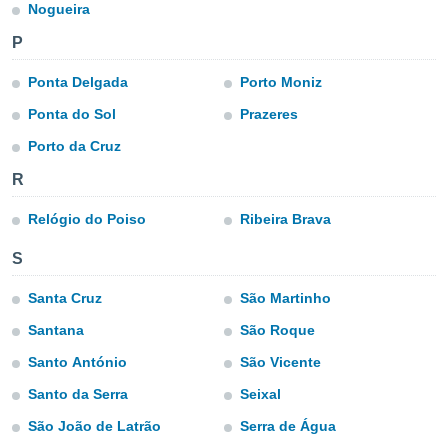
para lhe
Nogueira
licidade e
P
ados com
Ponta Delgada
Porto Moniz
esmo. Pode
ais
Ponta do Sol
Prazeres
s na nossa
 Cookies
e
Porto da Cruz
u
nto a
R
omento,
 botão
Relógio do Poiso
Ribeira Brava
de cookies
na parte
S
nossa
.
Santa Cruz
São Martinho
Santana
São Roque
IVAMENTE,
Santo António
São Vicente
as
Santo da Serra
Seixal
tes a
São João de Latrão
Serra de Água