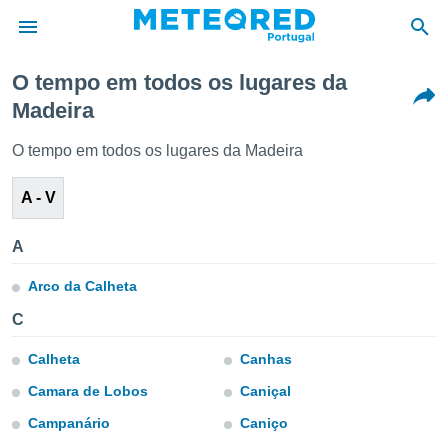
O tempo em todos os lugares da
Madeira
de
 da
O tempo em todos os lugares da Madeira
empo.pt) foi
or
A - V
is para
e as
 fornecidas
A
 qualidade.
r a este
Arco da Calheta
s das
opções:
C
ookies e
Calheta
Canhas
 forma
Camara de Lobos
Caniçal
e digital
Campanário
Caniço
da,