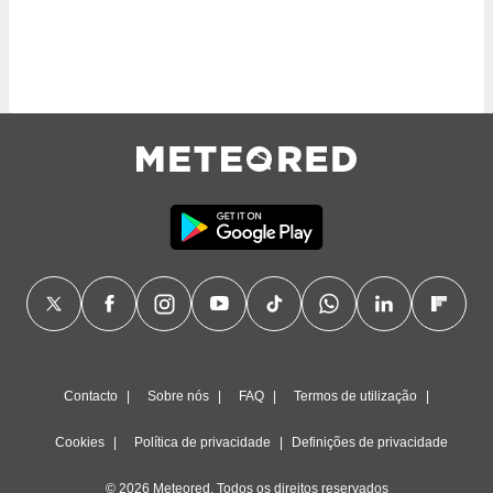
ite através
atura,
 botão
nto, nós e
arceiros
cookies,
ores únicos
ias
s para
 aceder e
dados
ais como a
 este sitio
eços IP e
ores de
possível
Contacto
Sobre nós
FAQ
Termos de utilização
es possam
Cookies
Política de privacidade
Definições de privacidade
os seus
oais com
nteresse
© 2026 Meteored. Todos os direitos reservados