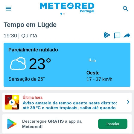
Tempo em Lügde
de
19:30
Quinta
...
 da
empo.pt) foi
Parcialmente nublado
or
23°
is para
e as
 fornecidas
Oeste
 qualidade.
Sensação de 25°
17
37 km/h
r a este
s das
opções:
Última hora
Aviso amarelo de tempo quente neste distrito:
ookies e
até 39 ºC e noites tropicais; saiba até quando
 forma
Descarregue
GRÁTIS
a app da
Instalar
e digital
Meteored!
da,