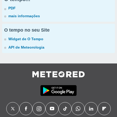
PDF
mais informações
O tempo no seu Site
Widget de O Tempo
API de Meteorologia