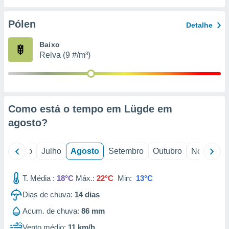
conteúdos.
Pólen
Detalhe
ção
Baixo
ão através
Relva (9 #/m³)
de
,
 e
dos,
publicidade
Como está o tempo em Lügde em
s, estudos
agosto
?
a e
mento de
o
Junho
Julho
Agosto
Setembro
Outubro
Novembro
ossos 1199
eiros
T. Média :
18°C
Máx.:
22°C
Min:
13°C
Dias de chuva:
14
dias
Acum. de chuva:
86 mm
Vento médio:
11 km/h