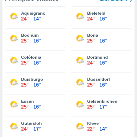
Aquisgrano
Bielefeld
24°
14°
24°
16°
Bochum
Bona
25°
16°
25°
16°
Colólonia
Dortmund
25°
16°
24°
16°
Duisburgo
Düsseldorf
25°
16°
25°
16°
Essen
Gelsenkirchen
25°
16°
25°
17°
Gütersloh
Kleve
24°
17°
22°
14°