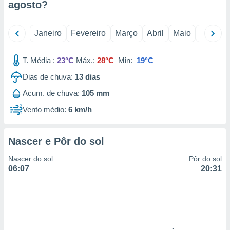
agosto
?
 para
a, utilizar
Janeiro
Fevereiro
Março
Abril
Maio
Junho
selecionar
a, criar
T. Média :
23°C
Máx.:
28°C
Min:
19°C
personalizar
tilizar
Dias de chuva:
13
dias
selecionar
Acum. de chuva:
105 mm
dos, medir
Vento médio:
6 km/h
nho da
, medir o
o dos
Nascer e Pôr do sol
r os
Nascer do sol
Pôr do sol
ravés de
06:07
20:31
s ou
s de dados
es fontes,
 e melhorar
ilizar dados
ara