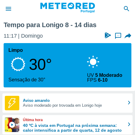
na
Tempo para Lonigo 8 - 14 dias
de
11:17
Domingo
...
 da
empo.pt) foi
Limpo
or
30°
is para
e as
 fornecidas
UV
5 Moderado
 qualidade.
Sensação de 30°
FPS
6-10
r a este
s das
opções:
Aviso amarelo
Aviso moderado por trovoada em Lonigo hoje
ookies e
 forma
Última hora
e digital
40 ºC à vista em Portugal na próxima semana:
calor intensifica a partir de quarta, 12 de agosto
da,