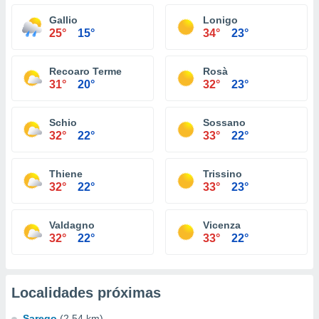
Gallio
Lonigo
25°
15°
34°
23°
Recoaro Terme
Rosà
31°
20°
32°
23°
Schio
Sossano
32°
22°
33°
22°
Thiene
Trissino
32°
22°
33°
23°
Valdagno
Vicenza
32°
22°
33°
22°
Localidades próximas
Sarego
(2.54 km)