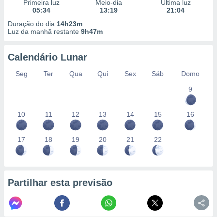
conteúdos.
Primeira luz
Meio-dia
Última luz
05:34
13:19
21:04
Duração do dia
14h23m
ção
Luz da manhã restante
9h47m
ão através
de
Calendário Lunar
,
 e
Seg
Ter
Qua
Qui
Sex
Sáb
Domo
9
dos,
publicidade
s, estudos
10
11
12
13
14
15
16
a e
mento de
17
18
19
20
21
22
ossos 1199
eiros
Partilhar esta previsão