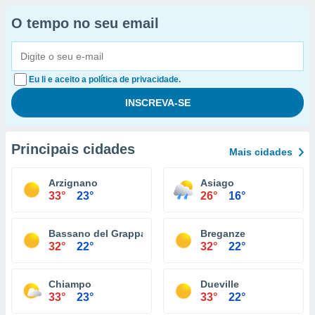
O tempo no seu email
Eu li e aceito a política de privacidade.
Principais cidades
Mais cidades
Arzignano
Asiago
33°
23°
26°
16°
Bassano del Grappa
Breganze
32°
22°
32°
22°
Chiampo
Dueville
33°
23°
33°
22°