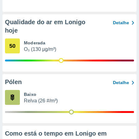
o qual se
ara tal,
 o seu
Qualidade do ar em Lonigo
to ou opor-
Detalhe
essamento
hoje
m qualquer
ando em “
Moderada
50
 ou na
O₃ (130 µg/m³)
 Cookies
te.
 nossos
Pólen
Detalhe
s o
Baixo
o de
Relva (26 #/m³)
e/ou aceder
ões num
utilizar
ados para
Como está o tempo em Lonigo em
publicidade,