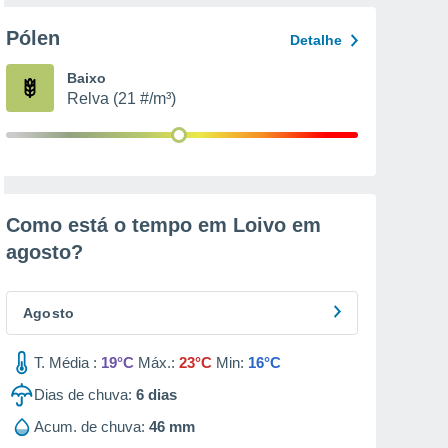
Pólen
Detalhe
Baixo
Relva (21 #/m³)
Como está o tempo em Loivo em
agosto
?
Agosto
T. Média :
19°C
Máx.:
23°C
Min:
16°C
Dias de chuva:
6
dias
Acum. de chuva:
46 mm