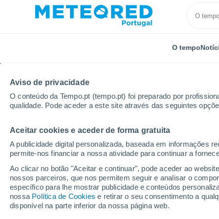
O tempo
Notíc
Aviso de privacidade
O conteúdo da Tempo.pt (tempo.pt) foi preparado por profissiona
qualidade. Pode aceder a este site através das seguintes opçõe
Aceitar cookies e aceder de forma gratuita
Início
Distrito de Viana do Castelo
Loivo
A publicidade digital personalizada, baseada em informações r
permite-nos financiar a nossa atividade para continuar a fornec
Tempo em Loivo
Ao clicar no botão "Aceitar e continuar", pode aceder ao websit
nossos parceiros, que nos permitem seguir e analisar o compo
13:47
Sábado
específico para lhe mostrar publicidade e conteúdos persona
nossa
Política de Cookies
e retirar o seu consentimento a qua
disponível na parte inferior da nossa página web.
Nuvens dispersas