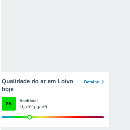
Qualidade do ar em Loivo
Detalhe
hoje
Aceitável
25
O₃ (62 µg/m³)