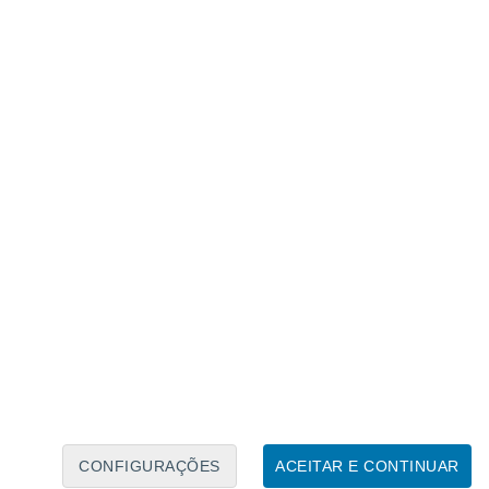
Calendário Lunar
Seg
Ter
Qua
Qui
Sex
Sáb
Domo
8
9
10
11
12
13
14
15
16
17
18
19
20
21
CONFIGURAÇÕES
ACEITAR E CONTINUAR