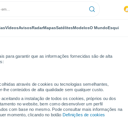
ias
Vídeos
Avisos
Radar
Mapas
Satélites
Modelos
O Mundo
Esqui
is para garantir que as informações fornecidas são de alta
s:
ecolhidas através de cookies ou tecnologias semelhantes,
er-lhe conteúdos de alta qualidade sem qualquer custo.
e aceitando a instalação de todos os cookies, próprios ou dos
rtamento no website, bem como desenvolver um perfil
...
lizados com base no mesmo. Pode consultar mais informações na
lquer momento, clicando no botão
Definições de cookies
Por horas
Chuva fraca nas próximas horas