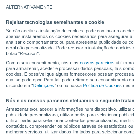
25°
ALTERNATIVAMENTE,
Rejeitar tecnologias semelhantes a cookie
Sudoeste
Se não aceitar a instalação de cookies, pode continuar a acede
Sensação de 26°
13
-
33 km
apenas instalaremos os cookies necessários para assegurar a 
analisar o comportamento ou para apresentar publicidade ou co
geral não personalizada. Pode recusar a instalação de cookies 
botão "Recusar".
Última hora
40 ºC à vista em Portugal na próxima semana
Com o seu consentimento, nós e os
nossos parceiros
utilizamo
calor intensifica a partir de quarta, 12 de ago
para armazenar, aceder e processar dados pessoais, tais como a
cookies. É possível que alguns fornecedores possam processa
O Tempo 1 - 7 Dias
Atualidade
Mapas de chuva
R
qual se pode opor. Para tal, pode retirar o seu consentimento 
clicando em “
Definições
” ou na nossa
Política de Cookies
neste
Nós e os nossos parceiros efetuamos o seguinte trata
Amanhã
Segunda
Hoje
Armazenar e/ou aceder a informações num dispositivo, utilizar da
9 Ago.
10 Ago.
8 Ago.
publicidade personalizada, utilizar perfis para selecionar public
utilizar perfis para selecionar conteúdos personalizados, med
conteúdos, compreender os públicos através de estatísticas ou
melhorar serviços, utilizar dados limitados para selecionar cont
30%
40%