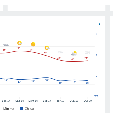
6
28°
28°
27°
26°
4
24°
24°
24°
2
18°
18°
17°
17°
17°
16°
16°
mm
Sex
14
Sáb
15
Dom
16
Seg
17
Ter
18
Qua
19
Qui
20
Mínima
Chuva