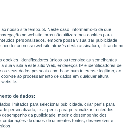
r ao nosso site tempo.pt. Neste caso, informamo-lo de que
/h
navegação no website, mas não utilizaremos cookies para
nteúdos personalizados, embora possa visualizar publicidade
e aceder ao nosso website através desta assinatura, clicando no
:
s cookies, identificadores únicos ou tecnologias semelhantes
sto
 sua visita a este sitio Web, endereços IP e identificadores de
r os seus dados pessoais com base num interesse legítimo, ao
adar de Chuva
Satélites
Modelos
ou opor-se ao processamento de dados em qualquer altura,
 website.
mento de dados:
Terça
Quarta
Quinta
Sexta
dos limitados para selecionar publicidade, criar perfis para
11 Ago.
12 Ago.
13 Ago.
14 Ago.
idade personalizada, criar perfis para personalizar conteúdos,
ir o desempenho da publicidade, medir o desempenho dos
 combinações de dados de diferentes fontes, desenvolver e
eúdos.