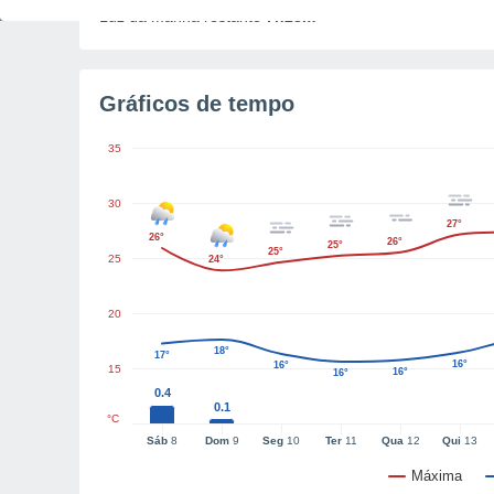
Luz da manhã restante
7h28m
Gráficos de tempo
35
30
27°
26°
26°
25°
25°
25
24°
20
18°
17°
16°
16°
15
16°
16°
0.4
0.1
°C
Sáb
8
Dom
9
Seg
10
Ter
11
Qua
12
Qui
13
Máxima