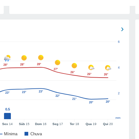
6
28°
28°
28°
4
27°
26°
26°
26°
23°
23°
23°
2
22°
21°
20°
20°
0.5
mm
Sex
14
Sáb
15
Dom
16
Seg
17
Ter
18
Qua
19
Qui
20
Mínima
Chuva