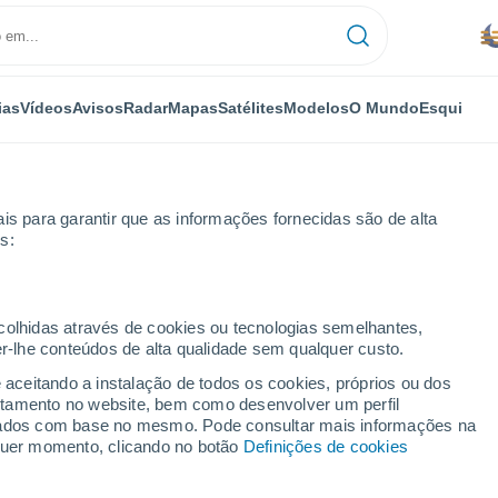
ias
Vídeos
Avisos
Radar
Mapas
Satélites
Modelos
O Mundo
Esqui
is para garantir que as informações fornecidas são de alta
s:
uz de Tenerife
Llano del Camello
ecolhidas através de cookies ou tecnologias semelhantes,
er-lhe conteúdos de alta qualidade sem qualquer custo.
amello
e aceitando a instalação de todos os cookies, próprios ou dos
rtamento no website, bem como desenvolver um perfil
...
lizados com base no mesmo. Pode consultar mais informações na
lquer momento, clicando no botão
Definições de cookies
Por horas
Névoa de poeira nas próximas
horas