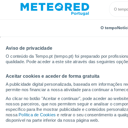
O tempo
Notíc
Aviso de privacidade
O conteúdo da Tempo.pt (tempo.pt) foi preparado por profissiona
qualidade. Pode aceder a este site através das seguintes opçõe
Aceitar cookies e aceder de forma gratuita
Início
Espanha
Canárias
Província de Santa Cr
A publicidade digital personalizada, baseada em informações r
permite-nos financiar a nossa atividade para continuar a fornec
Tempo em Llano del C
Ao clicar no botão "Aceitar e continuar", pode aceder ao websit
nossos parceiros, que nos permitem seguir e analisar o compo
06:07
Sábado
específico para lhe mostrar publicidade e conteúdos persona
nossa
Política de Cookies
e retirar o seu consentimento a qua
disponível na parte inferior da nossa página web.
Névoa de poeira