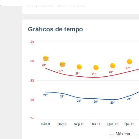
Tempo para o amanhecer
1h
Gráficos de tempo
35
30
28°
27°
27°
26°
26°
26°
25
22°
22°
21°
20
21°
20°
20°
°C
Sáb
8
Dom
9
Seg
10
Ter
11
Qua
12
Qui
13
Máxima