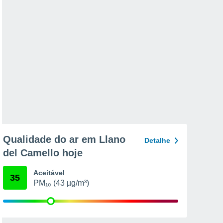
Qualidade do ar em Llano
Detalhe
del Camello hoje
Aceitável
35
PM₁₀ (43 µg/m³)