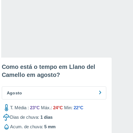
Como está o tempo em Llano del
Camello em
agosto
?
Agosto
T. Média :
23°C
Máx.:
24°C
Min:
22°C
Dias de chuva:
1
dias
Acum. de chuva:
5 mm