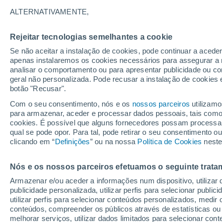
23°
ALTERNATIVAMENTE,
Rejeitar tecnologias semelhantes a cookie
Lua mingu
Se não aceitar a instalação de cookies, pode continuar a acede
Iluminada
Sensação de 25°
apenas instalaremos os cookies necessários para assegurar a 
analisar o comportamento ou para apresentar publicidade ou co
geral não personalizada. Pode recusar a instalação de cookies 
botão "Recusar".
Última hora
Hoje e amanhã poeiras do Saara “invadem”
Com o seu consentimento, nós e os
nossos parceiros
utilizamo
Portugal: risco de trovoadas no Norte e Centr
para armazenar, aceder e processar dados pessoais, tais como a
aumenta
cookies. É possível que alguns fornecedores possam processa
O Tempo 1 - 7 Dias
Atualidade
Mapas de chuva
R
qual se pode opor. Para tal, pode retirar o seu consentimento 
clicando em “
Definições
” ou na nossa
Política de Cookies
neste
Nós e os nossos parceiros efetuamos o seguinte trata
Amanhã
Segunda
Hoje
Armazenar e/ou aceder a informações num dispositivo, utilizar da
9 Ago.
10 Ago.
8 Ago.
publicidade personalizada, utilizar perfis para selecionar public
utilizar perfis para selecionar conteúdos personalizados, med
conteúdos, compreender os públicos através de estatísticas ou
melhorar serviços, utilizar dados limitados para selecionar cont