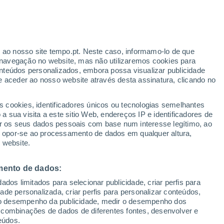
Aviso amarelo
Aviso moderado por temperaturas
elevadas em Llano del Camello hoje
ante
r ao nosso site tempo.pt. Neste caso, informamo-lo de que
:
24%
navegação no website, mas não utilizaremos cookies para
nteúdos personalizados, embora possa visualizar publicidade
e aceder ao nosso website através desta assinatura, clicando no
s cookies, identificadores únicos ou tecnologias semelhantes
o
 sua visita a este sitio Web, endereços IP e identificadores de
r os seus dados pessoais com base num interesse legítimo, ao
adar de Chuva
Satélites
Modelos
ou opor-se ao processamento de dados em qualquer altura,
 website.
mento de dados:
Terça
Quarta
Quinta
Sexta
dos limitados para selecionar publicidade, criar perfis para
11 Ago.
12 Ago.
13 Ago.
14 Ago.
idade personalizada, criar perfis para personalizar conteúdos,
ir o desempenho da publicidade, medir o desempenho dos
 combinações de dados de diferentes fontes, desenvolver e
eúdos.
30%