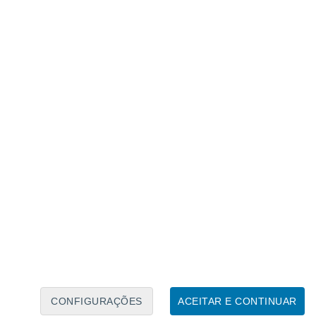
Calendário Lunar
Seg
Ter
Qua
Qui
Sex
Sáb
Domo
8
9
10
11
12
13
14
15
16
17
18
19
20
21
CONFIGURAÇÕES
ACEITAR E CONTINUAR