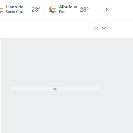
Llano del Camello
Albufeira
Lisboa
23°
23°
Santa Cruz de Tenerife
Faro
Lisboa
°C