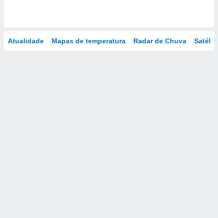
Atualidade
Mapas de temperatura
Radar de Chuva
Satélit