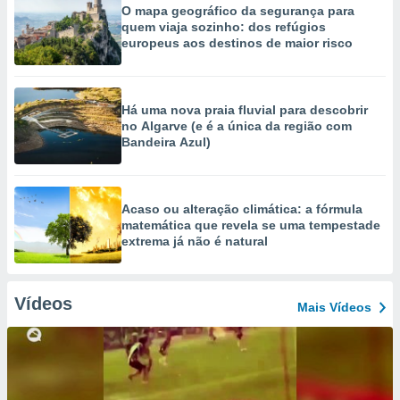
O mapa geográfico da segurança para
quem viaja sozinho: dos refúgios
europeus aos destinos de maior risco
Há uma nova praia fluvial para descobrir
no Algarve (e é a única da região com
Bandeira Azul)
Acaso ou alteração climática: a fórmula
matemática que revela se uma tempestade
extrema já não é natural
Vídeos
Mais Vídeos