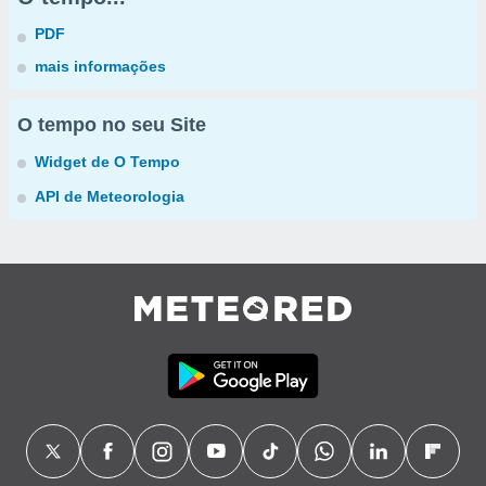
PDF
mais informações
O tempo no seu Site
Widget de O Tempo
API de Meteorologia