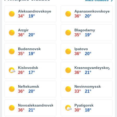
Aleksandrovskoye
Apanasenkovskoye
34°
19°
36°
20°
Arzgir
Blagodarny
36°
20°
35°
19°
Budennovsk
Ipatovo
35°
19°
36°
20°
Kislovodsk
Krasnogvardeyskoye
26°
17°
36°
21°
Neftekumsk
Nevinnomyssk
36°
20°
33°
21°
Novoaleksandrovsk
Pyatigorsk
36°
21°
30°
18°