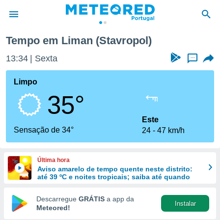
Tempo em Liman (Stavropol)
de
13:34
Sexta
...
 da
empo.pt) foi
Limpo
or
35°
is para
e as
 fornecidas
Este
 qualidade.
Sensação de 34°
24
47 km/h
r a este
s das
opções:
Última hora
Aviso amarelo de tempo quente neste distrito:
ookies e
até 39 ºC e noites tropicais; saiba até quando
 forma
Descarregue
GRÁTIS
a app da
Instalar
e digital
Meteored!
da,