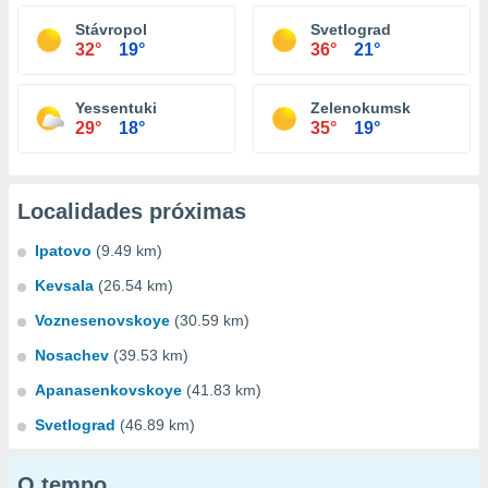
Stávropol
Svetlograd
32°
19°
36°
21°
Yessentuki
Zelenokumsk
29°
18°
35°
19°
Localidades próximas
Ipatovo
(9.49 km)
Kevsala
(26.54 km)
Voznesenovskoye
(30.59 km)
Nosachev
(39.53 km)
Apanasenkovskoye
(41.83 km)
Svetlograd
(46.89 km)
O tempo...