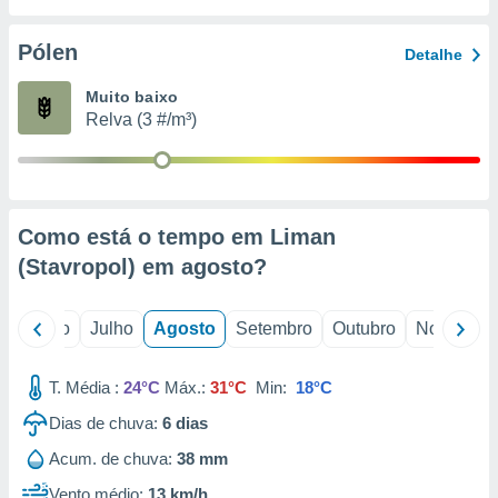
conteúdos.
Pólen
Detalhe
ção
Muito baixo
ão através
Relva (3 #/m³)
de
,
 e
dos,
publicidade
Como está o tempo em Liman
s, estudos
(Stavropol) em
agosto
?
a e
mento de
o
Junho
Julho
Agosto
Setembro
Outubro
Novembro
ossos 1199
eiros
T. Média :
24°C
Máx.:
31°C
Min:
18°C
Dias de chuva:
6
dias
Acum. de chuva:
38 mm
Vento médio:
13 km/h