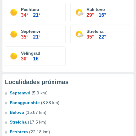
Peshtera
Rakitovo
34°
21°
29°
16°
Septemvri
Strelcha
35°
21°
35°
22°
Velingrad
30°
16°
Localidades próximas
Septemvri
(5.9 km)
Panagyurishte
(8.88 km)
Belovo
(15.87 km)
Strelcha
(17.5 km)
Peshtera
(22.18 km)