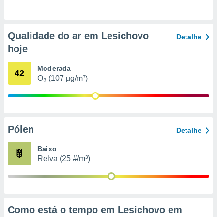
o qual se
ara tal,
 o seu
Qualidade do ar em Lesichovo
to ou opor-
Detalhe
essamento
hoje
m qualquer
ando em “
Moderada
 ou na
42
O₃ (107 µg/m³)
 Cookies
te.
 nossos
Pólen
Detalhe
s o
Baixo
o de
Relva (25 #/m³)
e/ou aceder
ões num
utilizar
ados para
Como está o tempo em Lesichovo em
publicidade,