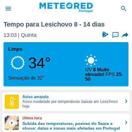
xima semana
Tempo para Lesichovo 8 - 14 dias
de
13:03
Quinta
...
 da
empo.pt) foi
Limpo
or
34°
is para
e as
 fornecidas
UV
8 Muito
elevado!
FPS
25-
 qualidade.
Sensação de 32°
50
r a este
s das
opções:
Aviso amarelo
Aviso moderado por temperaturas baixas em Lesichovo
ookies e
hoje
 forma
Última hora
e digital
Subida das temperaturas, poeiras do Saara e
da,
chuva: datas e zonas mais afetadas em Portugal