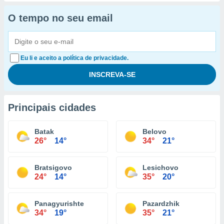
O tempo no seu email
Eu li e aceito a política de privacidade.
Principais cidades
Batak
Belovo
26°
14°
34°
21°
Bratsigovo
Lesichovo
24°
14°
35°
20°
Panagyurishte
Pazardzhik
34°
19°
35°
21°