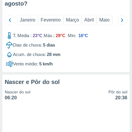
agosto
?
 para
a, utilizar
Janeiro
Fevereiro
Março
Abril
Maio
Junho
selecionar
a, criar
T. Média :
23°C
Máx.:
29°C
Min:
16°C
personalizar
tilizar
Dias de chuva:
5
dias
selecionar
Acum. de chuva:
28 mm
dos, medir
Vento médio:
5 km/h
nho da
, medir o
o dos
Nascer e Pôr do sol
r os
Nascer do sol
Pôr do sol
ravés de
06:20
20:36
s ou
s de dados
es fontes,
 e melhorar
ilizar dados
ara