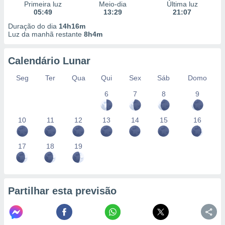
conteúdos.
Primeira luz
Meio-dia
Última luz
05:49
13:29
21:07
ção
Duração do dia
14h16m
Luz da manhã restante
8h4m
ão através
de
Calendário Lunar
,
 e
Seg
Ter
Qua
Qui
Sex
Sáb
Domo
dos,
6
7
8
9
publicidade
s, estudos
10
11
12
13
14
15
16
a e
mento de
17
18
19
ossos 1199
eiros
Partilhar esta previsão