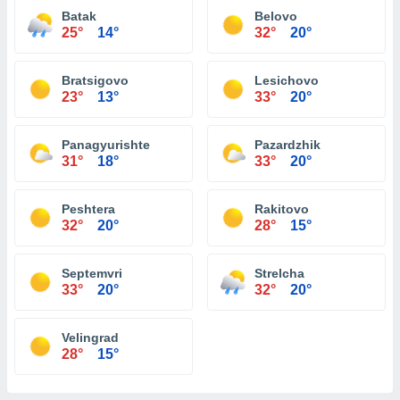
Batak
Belovo
25°
14°
32°
20°
Bratsigovo
Lesichovo
23°
13°
33°
20°
Panagyurishte
Pazardzhik
31°
18°
33°
20°
Peshtera
Rakitovo
32°
20°
28°
15°
Septemvri
Strelcha
33°
20°
32°
20°
Velingrad
28°
15°