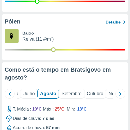
conteúdos.
ção
Pólen
Detalhe
ão através
de
Baixo
,
Relva (11 #/m³)
 e
dos,
publicidade
s, estudos
Como está o tempo em Bratsigovo em
a e
mento de
agosto
?
ossos 1199
o
Junho
Julho
Agosto
Setembro
Outubro
Novembro
eiros
T. Média :
19°C
Máx.:
25°C
Min:
13°C
Dias de chuva:
7
dias
Acum. de chuva:
57 mm