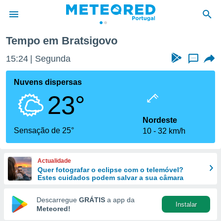
Tempo em Bratsigovo
de
15:24
Segunda
...
 da
empo.pt) foi
Nuvens dispersas
or
23°
is para
e as
 fornecidas
Nordeste
 qualidade.
Sensação de 25°
10
32 km/h
r a este
s das
opções:
Actualidade
Quer fotografar o eclipse com o telemóvel?
ookies e
Estes cuidados podem salvar a sua câmara
 forma
Descarregue
GRÁTIS
a app da
Instalar
e digital
Meteored!
da,