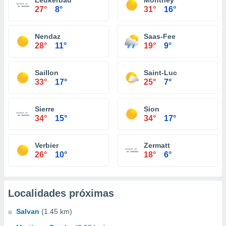
Leukerbad
Monthey
27°
8°
31°
16°
Nendaz
Saas-Fee
28°
11°
19°
9°
Saillon
Saint-Luc
33°
17°
25°
7°
Sierre
Sion
34°
15°
34°
17°
Verbier
Zermatt
26°
10°
18°
6°
Localidades próximas
Salvan
(1.45 km)