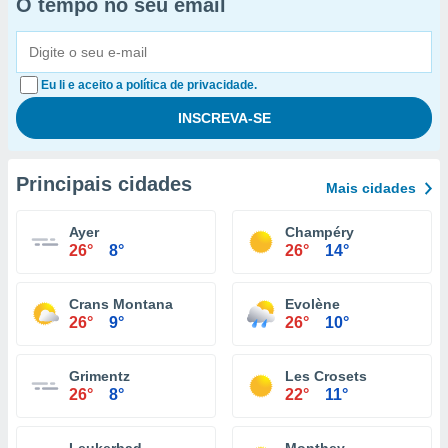
O tempo no seu email
Eu li e aceito a política de privacidade.
Principais cidades
Mais cidades
Ayer
Champéry
26°
8°
26°
14°
Crans Montana
Evolène
26°
9°
26°
10°
Grimentz
Les Crosets
26°
8°
22°
11°