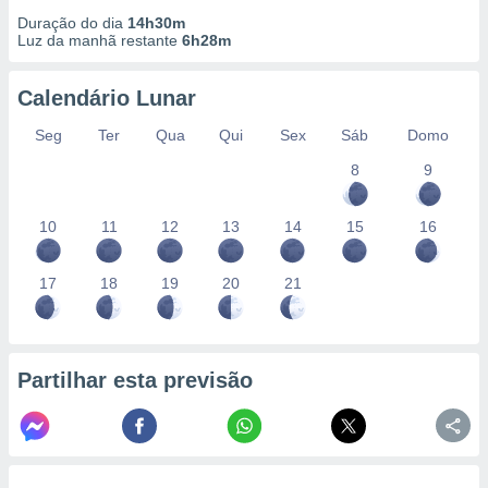
Duração do dia
14h30m
Luz da manhã restante
6h28m
Calendário Lunar
Seg
Ter
Qua
Qui
Sex
Sáb
Domo
8
9
10
11
12
13
14
15
16
17
18
19
20
21
Partilhar esta previsão