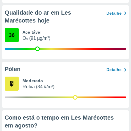
conteúdos.
Qualidade do ar em Les
Detalhe
ção
Marécottes hoje
ão através
de
Aceitável
36
,
O₃ (91 µg/m³)
 e
dos,
publicidade
s, estudos
Pólen
Detalhe
a e
mento de
Moderado
Relva (34 #/m³)
ossos 1199
eiros
Como está o tempo em Les Marécottes
em
agosto
?