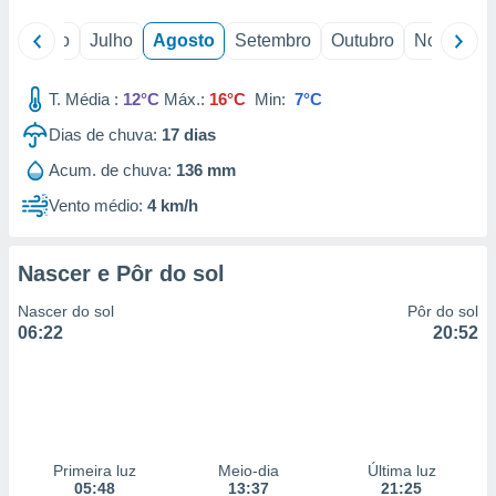
o
Junho
Julho
Agosto
Setembro
Outubro
Novembro
T. Média :
12°C
Máx.:
16°C
Min:
7°C
Dias de chuva:
17
dias
Acum. de chuva:
136 mm
Vento médio:
4 km/h
Nascer e Pôr do sol
Nascer do sol
Pôr do sol
06:22
20:52
Primeira luz
Meio-dia
Última luz
05:48
13:37
21:25