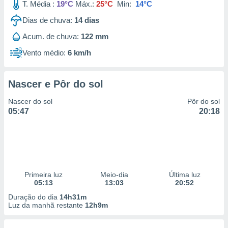
T. Média :
19°C
Máx.:
25°C
Min:
14°C
Dias de chuva:
14
dias
Acum. de chuva:
122 mm
Vento médio:
6 km/h
Nascer e Pôr do sol
Nascer do sol
Pôr do sol
05:47
20:18
Primeira luz
Meio-dia
Última luz
05:13
13:03
20:52
Duração do dia
14h31m
Luz da manhã restante
12h9m