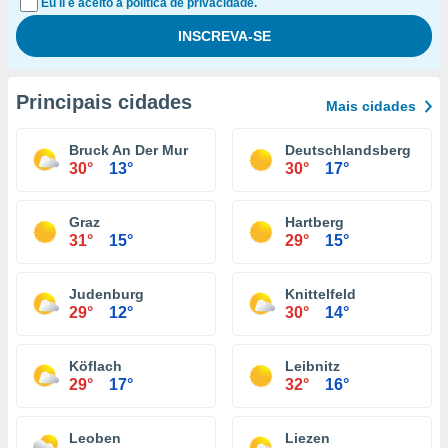
Eu li e aceito a política de privacidade.
Principais cidades
Mais cidades
Bruck An Der Mur
Deutschlandsberg
30°
13°
30°
17°
Graz
Hartberg
31°
15°
29°
15°
Judenburg
Knittelfeld
29°
12°
30°
14°
Köflach
Leibnitz
29°
17°
32°
16°
Leoben
Liezen