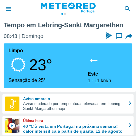
Tempo em Lebring-Sankt Margarethen
de
08:43
Domingo
...
 da
empo.pt) foi
Limpo
or
23°
is para
e as
 fornecidas
Este
 qualidade.
Sensação de 25°
1
11 km/h
r a este
s das
opções:
Aviso amarelo
Aviso moderado por temperaturas elevadas em Lebring-
ookies e
Sankt Margarethen hoje
 forma
Última hora
e digital
40 ºC à vista em Portugal na próxima semana:
calor intensifica a partir de quarta, 12 de agosto
da,