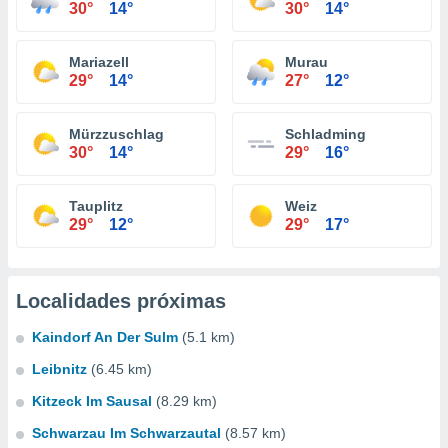
30°
14°
30°
14°
Mariazell
Murau
29°
14°
27°
12°
Mürzzuschlag
Schladming
30°
14°
29°
16°
Tauplitz
Weiz
29°
12°
29°
17°
Localidades próximas
Kaindorf An Der Sulm
(5.1 km)
Leibnitz
(6.45 km)
Kitzeck Im Sausal
(8.29 km)
Schwarzau Im Schwarzautal
(8.57 km)