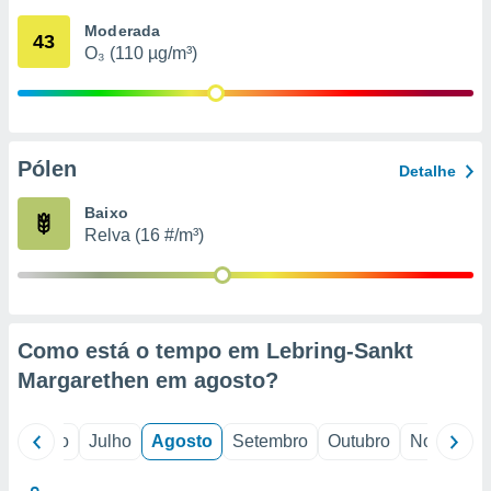
conteúdos.
Moderada
43
O₃ (110 µg/m³)
ção
ão através
de
,
 e
Pólen
Detalhe
dos,
Baixo
publicidade
Relva (16 #/m³)
s, estudos
a e
mento de
ossos 1199
Como está o tempo em Lebring-Sankt
eiros
Margarethen em
agosto
?
o
Junho
Julho
Agosto
Setembro
Outubro
Novembro